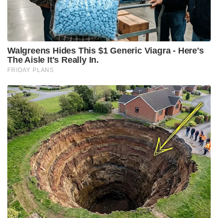
അസ്വസ്ഥതയുണ്ടായിരുന്നു. കഠിനമായ വയറിളക്കവും
ഛര്‍ദിയും അനുഭവപ്പെട്ടു. എന്നാൽ ഇതെല്ലാം
രോഗശാന്തിയുടെ ഭാഗമാണെന്നാണ് നടി കരുതിയത്.
അതുകൊണ്ട് തന്നെ ശരീരത്തിന് ബുദ്ധിമുട്ട് തോന്നിയ
ആദ്യ ഘട്ടത്തിലെല്ലാം വൈദ്യ സഹായം വേണ്ടെന്ന്
അവർ തീരുമാനിക്കുകയായിരുന്നു. ഒടുവിൽ
സുഹൃത്തിന്റെ നിര്‍ബന്ധത്തിലാണ്
ആശുപത്രിയിലേക്ക് പോകാൻ അവർ വഴങ്ങിയതെന്ന്
ദൃക്‌സാക്ഷികൾ പറഞ്ഞു. ആചാരം നടത്തുന്നവര്‍
ആദ്യം ഇതിന് അനുവദിച്ചിരുന്നില്ല. യുവതിയുടെ നില
വഷളായതോടെ ആചാരം നടത്തിയയാള്‍
ഓടിരക്ഷപ്പെടുകയും ചെയ്തു.
Tags:
monkey frog venom
actress dies monkey frog venom