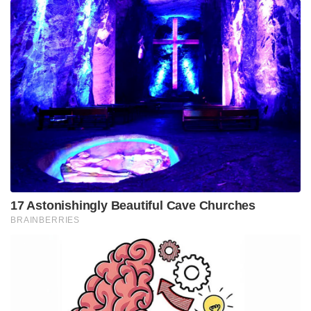
കണ്ടെത്താന്‍ ബുദ്ധിമുട്ടാണ്. എന്നാൽ ശബ്ദത്തെ
ശ്രദ്ധിച്ച് ഗോത്രവർഗ്ഗക്കാര്‍ക്ക് ഇവയെ എളുപ്പം
കണ്ടെത്താനാവും. തവളയെ പിടികൂടി അതിന്റെ
കാലുകളില്‍ നിന്ന് മെഴുകുപോലുള്ള സ്രവം ശേഖരിച്ച
ശേഷം ജീവനോടെ കാട്ടില്‍ വിടും. ചില രാജ്യങ്ങളിൽ
ഇതിന് നിരോധനമുണ്ട്. രോഗി ശാന്തിക്കായി ഇത്
ഉപയോഗിക്കാമെന്ന് ക്ലിനിക്കലി തെളിയിച്ചതായി
രേഖകളില്ല.
ഹീലർ ട്രെയിനിംഗ് ഡിപ്ലോമ പ്രോഗ്രാമിൻറെ ഭാഗമായി
മെക്‌സിക്കോയിൽ നടന്ന സ്പിരിച്വൽ റിട്രീറ്റ് ചടങ്ങിൽ
ആണ് മാർസെല അൽകാസർ റോഡ്രിഗസ് കംബോ
പാനീയം സേവിച്ചത്. വെള്ളം കുടിക്കുക, ശരീരത്തില്‍
പൊള്ളല്‍ ഏല്‍പ്പിക്കുക, ശരീരത്തിലെ
വിഷവസ്തുക്കളെ ശുദ്ധീകരിക്കാന്‍ തവള വിഷം
പ്രയോഗിക്കുക തുടങ്ങിയ കാര്യങ്ങളാണ്
ആചാരത്തില്‍ ഉള്‍പ്പെടുന്നത്.