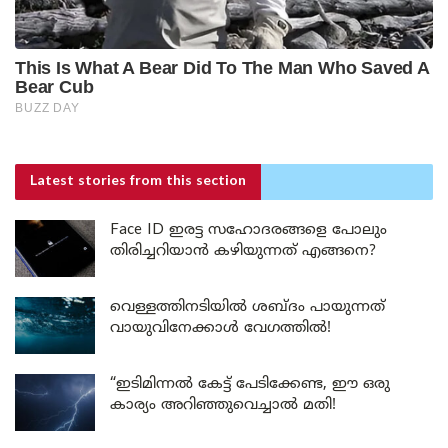
Latest stories
from this section
Face ID ഇരട്ട സഹോദരങ്ങളെ പോലും
തിരിച്ചറിയാൻ കഴിയുന്നത് എങ്ങനെ?
വെള്ളത്തിനടിയിൽ ശബ്ദം പായുന്നത്
വായുവിനേക്കാൾ വേഗത്തിൽ!
“ഇടിമിന്നൽ കേട്ട് പേടിക്കേണ്ട, ഈ ഒരു
കാര്യം അറിഞ്ഞുവെച്ചാൽ മതി!