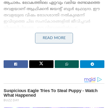
ആചാരം. ലോകത്തിലെ ഏറ്റവും വലിയ രണ്ടാമത്തെ
തവളയാണ് ആഫ്രിക്കൻ ജയൻ്റ് ബുൾ ഫ്രോഗ്രാ. ഈ
തവളയുടെ വിഷം രോഗശാന്തി നല്‍കുമെന്ന്
ഇവിടുത്തെ ചില സംസ്‌കാരങ്ങളില്‍ ജീവിച്ചവര്‍
വിശ്വസിച്ചിരുന്നു. ഈ വിഭാഗത്തിൽപ്പെട്ട
പ്രായപൂർത്തിയായ ആൺതവളകൾക്ക് ഒരു
READ MORE
കിലോയിലധികം ഭാരം വരുമെന്നാണ് റിപ്പോർട്ടുകൾ.
Stories you may like
നന്ദി എൻ്റെ സുഹൃത്തേ, നമ്മൾ ഒന്നിച്ചു മുന്നോട്ട്’;
മോദിയുമായി ഫോണിൽ സംസാരിച്ചതിന് പിന്നാലെ
പ്രതികരണവുമായി നെതന്യാഹു!
ജപ്പാന്റെ എഫ്-2 പോർവിമാനങ്ങൾ ആദ്യമായി
ഇന്ത്യയിലേക്ക് ; ഇന്തോ-പസഫിക്കിൽ പ്രതിരോധ
സഹകരണം ശക്തമാക്കാൻ തീരുമാനം
രാത്രി സഞ്ചാരികളായതിനാല്‍ ഈ തവളകളെ