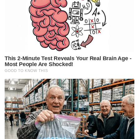
ആചാരത്തില്‍ പങ്കെടുക്കുന്ന വ്യക്തികള്‍ ആദ്യം ഒരു
ലിറ്ററിലധികം വെള്ളം കുടിക്കണം, ശേഷം തൊലിയില്‍
ചൂടുള്ള വടിയുപയോഗിച്ച് ചെറിയ പൊള്ളലുകള്‍
വരുത്തും. ആ മുറിവുകളില്‍ തവളയുടെ വിഷമടങ്ങിയ
സ്രവം പ്രയോഗിക്കും. ഈ സ്രവം രക്തസമ്മര്‍ദ്ദം
വര്‍ധിപ്പിക്കുകയും ഛര്‍ദ്ദിക്കാന്‍ പ്രേരിപ്പിക്കുകയും
ചെയ്യും. ചില സന്ദര്‍ഭങ്ങളില്‍ വയറിളക്കത്തിനും
കാരണമാകും. ബോധക്ഷയം, തലകറക്കം,
ചുണ്ടുകളിലും മുഖത്തും തടിച്ചുപൊങ്ങല്‍
എന്നിവയാണ് മറ്റ് ലക്ഷണങ്ങള്‍. സാധാരണയായി,
ലക്ഷണങ്ങള്‍ ഏകദേശം അര മണിക്കൂര്‍
നീണ്ടുനില്‍ക്കും. ഇത് ശുദ്ധീകരണപ്രക്രിയക്കുള്ള
സമയമായിട്ടാണ് കണക്കാക്കുന്നത്. വിഷം
രക്തത്തിലേക്ക് ദീര്‍ഘനേരമെത്തുന്നത്
അപസ്മാരത്തിനും മരണത്തിനും കാരണമാകും.
ആചാരം ആരംഭിച്ചയുടനെ, റോഡ്രിഗസിന്