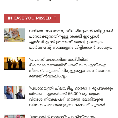
IN CASE YOU MISSED IT
വനിതാ സംവരണ, ഡീലിമിറ്റേഷൻ ബില്ലുകൾ
പാസാക്കുന്നതിനുള്ള ശക്തി ഇപ്പോൾ
എൻഡിഎക്ക് ഉണ്ടെന്ന് മോദി; പ്രത്യേക
പാർലമെന്റ് സമ്മേളനം വിളിക്കാൻ സാധ്യത
‘ഹമാസ് മോഡലിൽ കശ്മീരിൽ
ഭീകരാക്രമണത്തിന് പാക് ഐ.എസ്.ഐ
നീക്കം!’: തുർക്കി പിസ്റ്റളുകളും ഓൺലൈൻ
ബ്രെയിൻവാഷിംഗും
‘പ്രധാനമന്ത്രി ചിലവഴിച്ച ഓരോ 1 രൂപയ്ക്കും
തിരികെ എത്തിയത് 66,000 രൂപയുടെ
വിദേശ നിക്ഷേപം!’: നരേന്ദ്ര മോദിയുടെ
വിദേശ പര്യടനങ്ങളുടെ കണക്ക് പുറത്ത്
‘ഇസ്ലാമിക് നാറ്റോ’!; പാകിസ്താനും