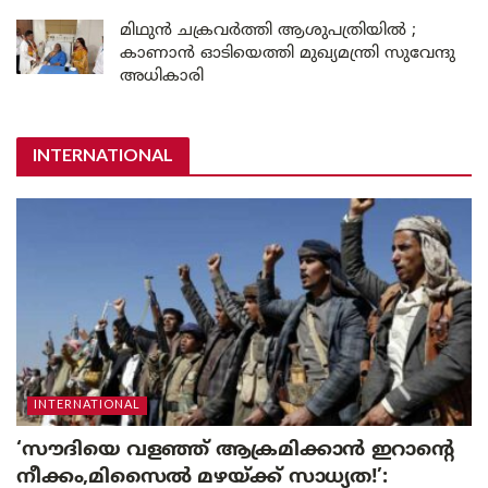
മിഥുൻ ചക്രവർത്തി ആശുപത്രിയിൽ ;
കാണാൻ ഓടിയെത്തി മുഖ്യമന്ത്രി സുവേന്ദു
അധികാരി
INTERNATIONAL
INTERNATIONAL
‘സൗദിയെ വളഞ്ഞ് ആക്രമിക്കാൻ ഇറാന്റെ
നീക്കം,മിസൈൽ മഴയ്ക്ക് സാധ്യത!’: