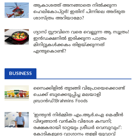
ആകാശത്ത് അനങ്ങാതെ നില്‍ക്കുന്ന
ഹെലികോപ്റ്റര്‍! ഇതിന് പിന്നിലെ അദ്ഭുത
ശാസ്ത്രം അറിയാമോ?
ഗ്യാസ് സ്റ്റൗവിനെ വരെ വെല്ലുന്ന ആ സൂത്രം!
ഇൻഡക്ഷനിൽ ഇരിക്കുന്ന പാത്രം
മിനിറ്റുകൾക്കകം തിളയ്ക്കുന്നത്
എന്തുകൊണ്ട്?
BUSINESS
സൈക്കിളിൽ തുടങ്ങി വിപ്രോയെക്കൊണ്ട്
ചെക്ക് ബുക്കെടുപ്പിച്ച മലയാളി
ബ്രാൻഡ്!Brahmins Foods
‘ഇന്ത്യൻ നിർമ്മിത എം.ആർ.ഐ മെഷീൻ
വിഴുങ്ങാൻ വൻകിട വിദേശ കമ്പനി;
രക്ഷകരായി ടാറ്റയും ശ്രീധർ വെമ്പുവും!’:
കോടികളുടെ വാഗ്ദാനം തള്ളി യുവാവ്