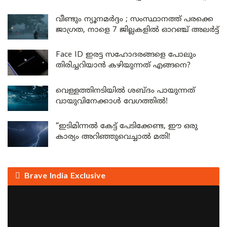
വീണ്ടും ന്യൂനമർദ്ദം ; സംസ്ഥാനത്ത് പരക്കെ
ജാഗ്രത, നാളെ 7 ജില്ലകളിൽ ഓറഞ്ച് അലർട്ട്
Face ID ഇരട്ട സഹോദരങ്ങളെ പോലും
തിരിച്ചറിയാൻ കഴിയുന്നത് എങ്ങനെ?
വെള്ളത്തിനടിയിൽ ശബ്ദം പായുന്നത്
വായുവിനേക്കാൾ വേഗത്തിൽ!
“ഇടിമിന്നൽ കേട്ട് പേടിക്കേണ്ട, ഈ ഒരു
കാര്യം അറിഞ്ഞുവെച്ചാൽ മതി!
Brave India Exclusive