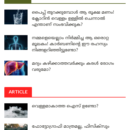
പൈപ്പ് തുറക്കുമ്പോൾ ആ രൂക്ഷ മണം!
ക്ലോറിൻ വെള്ളം ഉള്ളിൽ ചെന്നാൽ
എന്താണ് സംഭവിക്കുക?
നമ്മളെയെല്ലാം നിർമ്മിച്ച ആ ഒരൊറ്റ
മൂലകം! കാർബണിന്റെ ഈ രഹസ്യം
നിങ്ങളറിഞ്ഞിട്ടുണ്ടോ?
മദ്യം കഴിക്കാത്തവർക്കും കരൾ രോഗം
വരുമോ?
ARTICLE
വെള്ളമാകാത്ത ഐസ് ഉണ്ടോ?
ഫോട്ടോഗ്രാഫി മാത്രമല്ല, ഫിസിക്സും