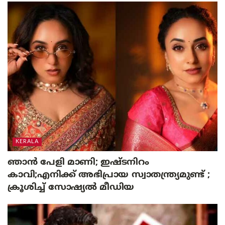
KERALA
ഞാൻ പേളി മാണി; ഇഷ്ടനിറം
കാവി;എനിക്ക് അഭിപ്രായ സ്വാതന്ത്ര്യമുണ്ട് ;
ക്രൂശിച്ച്‌ സോഷ്യൽ മീഡിയ