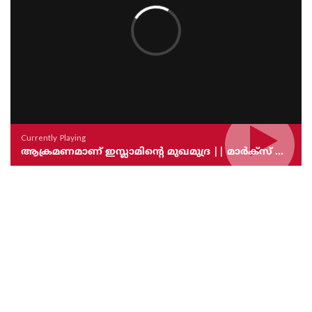
Currently Playing
ആക്രമണമാണ് ഇസ്ലാമിന്റെ മുഖമുദ്ര || മാർക്സ് ലക്ഷണമൊത്ത സൈക്കോപാത്ത് || SWAMI ANANDAVANAM BHARATHI