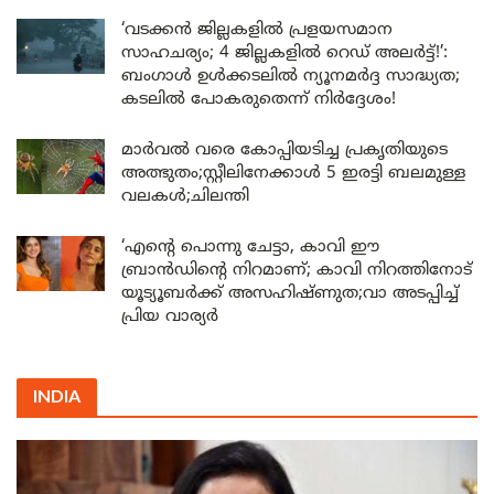
‘വടക്കൻ ജില്ലകളിൽ പ്രളയസമാന
സാഹചര്യം; 4 ജില്ലകളിൽ റെഡ് അലർട്ട്!’:
ബംഗാൾ ഉൾക്കടലിൽ ന്യൂനമർദ്ദ സാദ്ധ്യത;
കടലിൽ പോകരുതെന്ന് നിർദ്ദേശം!
മാർവൽ വരെ കോപ്പിയടിച്ച പ്രകൃതിയുടെ
അത്ഭുതം;സ്റ്റീലിനേക്കാൾ 5 ഇരട്ടി ബലമുള്ള
വലകൾ;ചിലന്തി
‘എന്റെ പൊന്നു ചേട്ടാ, കാവി ഈ
ബ്രാൻഡിന്റെ നിറമാണ്; കാവി നിറത്തിനോട്
യൂട്യൂബർക്ക് അസഹിഷ്ണുത;വാ അടപ്പിച്ച്
പ്രിയ വാര്യർ
INDIA