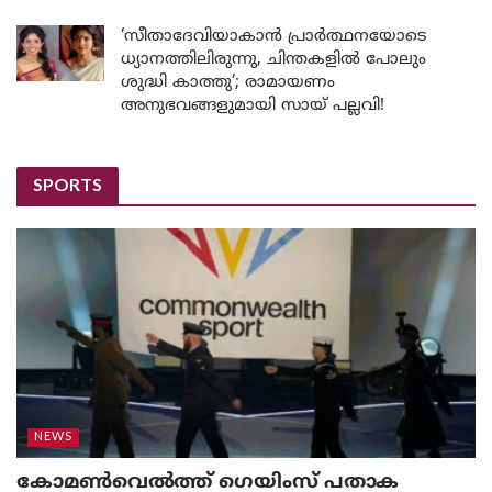
‘സീതാദേവിയാകാൻ പ്രാർത്ഥനയോടെ
ധ്യാനത്തിലിരുന്നു, ചിന്തകളിൽ പോലും
ശുദ്ധി കാത്തു’; രാമായണം
അനുഭവങ്ങളുമായി സായ് പല്ലവി!
SPORTS
NEWS
കോമൺവെൽത്ത് ഗെയിംസ് പതാക