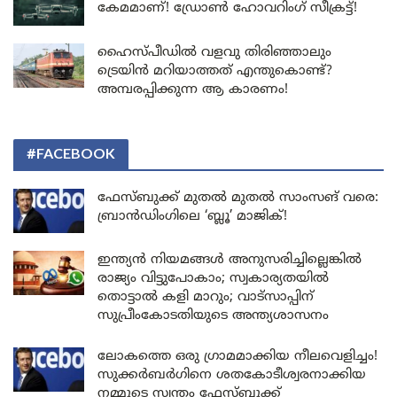
കേമമാണ്! ഡ്രോൺ ഹോവറിംഗ് സീക്രട്ട്!
ഹൈസ്പീഡിൽ വളവു തിരിഞ്ഞാലും
ട്രെയിൻ മറിയാത്തത് എന്തുകൊണ്ട്?
അമ്പരപ്പിക്കുന്ന ആ കാരണം!
#FACEBOOK
ഫേസ്ബുക്ക് മുതൽ മുതൽ സാംസങ് വരെ:
ബ്രാൻഡിംഗിലെ ‘ബ്ലൂ’ മാജിക്!
ഇന്ത്യൻ നിയമങ്ങൾ അനുസരിച്ചില്ലെങ്കിൽ
രാജ്യം വിട്ടുപോകാം; സ്വകാര്യതയിൽ
തൊട്ടാൽ കളി മാറും; വാട്സാപ്പിന്
സുപ്രീംകോടതിയുടെ അന്ത്യശാസനം
ലോകത്തെ ഒരു ഗ്രാമമാക്കിയ നീലവെളിച്ചം!
സുക്കർബർഗിനെ ശതകോടീശ്വരനാക്കിയ
നമ്മുടെ സ്വന്തം ഫേസ്ബുക്ക്