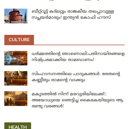
ബീറ്റ്‌റൂട്ട് കട്‌ലറ്റും രാജകീയ തലപ്പാവുള്ള
സപ്ലയർമാരും! ഇന്ത്യൻ കോഫി ഹൗസ്
CULTURE
ധർമ്മത്തിന്റെ ഞാണൊലി:പതിനായിരങ്ങളെ
നിഷ്പ്രഭമാക്കിയ രാമബാണം!
സിംഹാസനത്തിലെ പാദുകങ്ങൾ: ഭരതന്റെ
കണ്ണീരും രാമന്റെ വാക്കും
മകുടത്തിൽ നിന്ന് മരവുരിയിലേക്ക്::
അയോധ്യയെ ഞെട്ടിച്ച കൈകേയിയുടെ ആ
രണ്ടു വരങ്ങൾ!
HEALTH