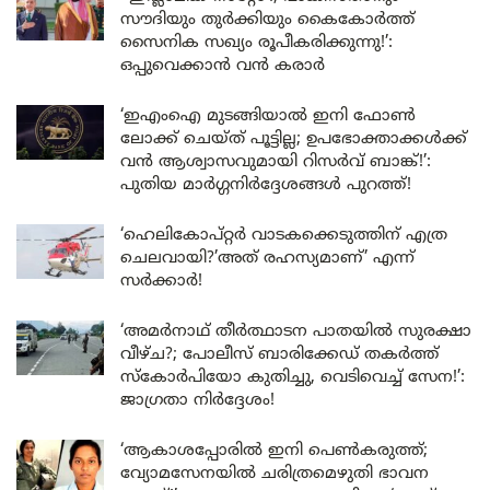
സൗദിയും തുർക്കിയും കൈകോർത്ത്
സൈനിക സഖ്യം രൂപീകരിക്കുന്നു!’:
ഒപ്പുവെക്കാൻ വൻ കരാർ
‘ഇഎംഐ മുടങ്ങിയാൽ ഇനി ഫോൺ
ലോക്ക് ചെയ്ത് പൂട്ടില്ല; ഉപഭോക്താക്കൾക്ക്
വൻ ആശ്വാസവുമായി റിസർവ് ബാങ്ക്!’:
പുതിയ മാർഗ്ഗനിർദ്ദേശങ്ങൾ പുറത്ത്!
‘ഹെലികോപ്റ്റർ വാടകക്കെടുത്തിന് എത്ര
ചെലവായി?’അത് രഹസ്യമാണ്’ എന്ന്
സർക്കാർ!
‘അമർനാഥ് തീർത്ഥാടന പാതയിൽ സുരക്ഷാ
വീഴ്ച?; പോലീസ് ബാരിക്കേഡ് തകർത്ത്
സ്കോർപിയോ കുതിച്ചു, വെടിവെച്ച് സേന!’:
ജാഗ്രതാ നിർദ്ദേശം!
‘ആകാശപ്പോരിൽ ഇനി പെൺകരുത്ത്;
വ്യോമസേനയിൽ ചരിത്രമെഴുതി ഭാവന