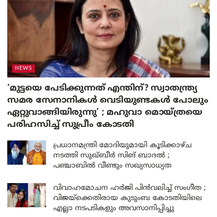
NEWS
‘മുട്ടയെ പേടിക്കുന്നത് എന്തിന്? സ്വാതന്ത്ര്യ
സമര സേനാനികൾ വെടിയുണ്ടകൾ പോലും
ഏറ്റുവാങ്ങിയിരുന്നു’ ; മഹുവാ മൊയ്ത്രയെ
പരിഹസിച്ച് സുപ്രീം കോടതി
പ്രധാനമന്ത്രി മോദിയുമായി കൂടിക്കാഴ്ച
നടത്തി സുഖ്ബീർ സിങ് ബാദൽ ;
പഞ്ചാബിൽ വീണ്ടും സഖ്യസാധ്യത
വിവാഹമോചന ഹർജി പിൻവലിച്ച് സംഗീത ;
വിജയ്ക്കെതിരായ കുടുംബ കോടതിയിലെ
എല്ലാ നടപടികളും അവസാനിപ്പിച്ചു