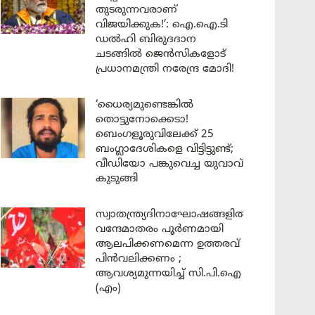
തുടരുന്നവരാണ്
വിജയിക്കുക!’: ഐ.ഐ.ടി
ഡൽഹി ബിരുദദാന
ചടങ്ങിൽ ജെൻസികളോട്
പ്രധാനമന്ത്രി നരേന്ദ്ര മോദി!
‘ധൈര്യമുണ്ടെങ്കിൽ
തൊട്ടുനോക്കെടാ!
ബെംഗളൂരുവിലേക്ക് 25
ബംഗ്ലാദേശികളെ വിട്ടിട്ടുണ്ട്;
വീഡിയോ പങ്കുവെച്ച യുവാവ്
കുടുങ്ങി
സ്വാതന്ത്ര്യദിനാഘോഷങ്ങളിൽ
വന്ദേമാതരം പൂർണമായി
ആലപിക്കണമെന്ന ഉത്തരവ്
പിൻവലിക്കണം ;
ആവശ്യമുന്നയിച്ച് സി.പി.ഐ
(എം)