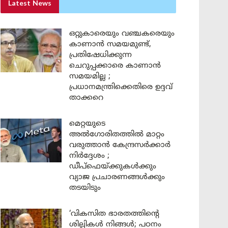
Latest News
ഒറ്റുകാരെയും വഞ്ചകരെയും
കാണാൻ സമയമുണ്ട്,
പ്രതിഷേധിക്കുന്ന
ചെറുപ്പക്കാരെ കാണാൻ
സമയമില്ല ;
പ്രധാനമന്ത്രിക്കെതിരെ ഉദ്ദവ്
താക്കറെ
മെറ്റയുടെ
അൽഗോരിതത്തിൽ മാറ്റം
വരുത്താൻ കേന്ദ്രസർക്കാർ
നിർദ്ദേശം ;
ഡീപ്‌ഫെയ്ക്കുകൾക്കും
വ്യാജ പ്രചാരണങ്ങൾക്കും
തടയിടും
‘വികസിത ഭാരതത്തിന്റെ
ശില്പികൾ നിങ്ങൾ; പഠനം