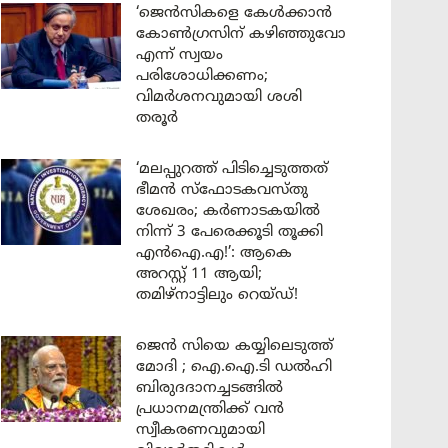
‘ജെൻസികളെ കേൾക്കാൻ
കോൺഗ്രസിന് കഴിഞ്ഞുവോ
എന്ന് സ്വയം
പരിശോധിക്കണം;
വിമർശനവുമായി ശശി
തരൂർ
‘മലപ്പുറത്ത് പിടിച്ചെടുത്തത്
ഭീമൻ സ്ഫോടകവസ്തു
ശേഖരം; കർണാടകയിൽ
നിന്ന് 3 പേരെക്കൂടി തൂക്കി
എൻഐ.എ!’: ആകെ
അറസ്റ്റ് 11 ആയി;
തമിഴ്‌നാട്ടിലും റെയ്ഡ്!
ജെൻ സിയെ കയ്യിലെടുത്ത്
മോദി ; ഐ.ഐ.ടി ഡൽഹി
ബിരുദദാനച്ചടങ്ങിൽ
പ്രധാനമന്ത്രിക്ക് വൻ
സ്വീകരണവുമായി