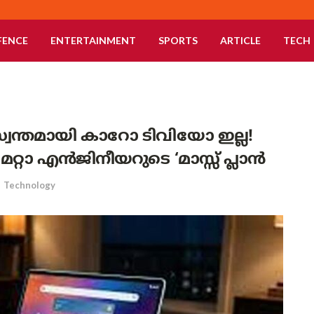
FENCE
ENTERTAINMENT
SPORTS
ARTICLE
TECH
സ്വന്തമായി കാറോ ടിവിയോ ഇല്ല!
റ്റാ എൻജിനീയറുടെ ‘മാസ്സ് പ്ലാൻ
n
Technology