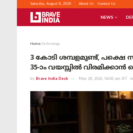
Saturday, August 8, 2026
About Us
Contact Us
NEWS
DE
Home
Technology
3 കോടി ശമ്പളമുണ്ട്, പക്ഷെ 
35-ാം വയസ്സിൽ വിരമിക്കാൻ മെ
by
Brave India Desk
May 28, 2026, 04:06 am IST
i