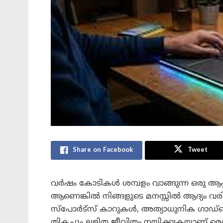
Share on Facebook
Tweet
വർഷം കോടികൾ ശമ്പളം വാങ്ങുന്ന ഒരു ആപ
ആണെങ്കിൽ നിങ്ങളുടെ മനസ്സിൽ ആദ്യം വരിക
സ്പോർട്സ് കാറുകൾ, അത്യാധുനിക ഗാഡ്‌ജെ
തികച്ചും ലളിത ജീവിതം നയിക്കുകയാണ് മെ