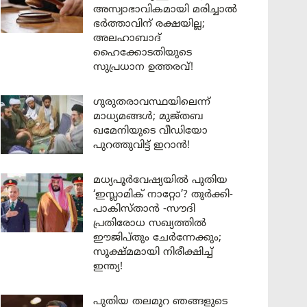
അസ്വാഭാവികമായി മരിച്ചാൽ
ഭർത്താവിന് രക്ഷയില്ല;
അലഹാബാദ്
ഹൈക്കോടതിയുടെ
സുപ്രധാന ഉത്തരവ്!
ഗുരുതരാവസ്ഥയിലെന്ന്
മാധ്യമങ്ങൾ; മുജ്തബ
ഖമേനിയുടെ വീഡിയോ
പുറത്തുവിട്ട് ഇറാൻ!
മധ്യപൂർവേഷ്യയിൽ പുതിയ
‘ഇസ്ലാമിക് നാറ്റോ’? തുർക്കി-
പാകിസ്താൻ -സൗദി
പ്രതിരോധ സഖ്യത്തിൽ
ഈജിപ്തും ചേർന്നേക്കും;
സൂക്ഷ്മമായി നിരീക്ഷിച്ച്
ഇന്ത്യ!
പുതിയ തലമുറ ഞങ്ങളുടെ