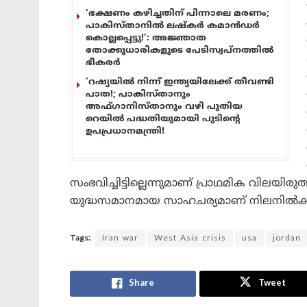
‘ഭക്ഷണം കഴിച്ചതിന് പിന്നാലെ മരണം;
പാകിസ്താനിൽ ലഷ്കർ കമാൻഡർ
കൊല്ലപ്പെട്ടു!’: അജ്ഞാത
തോക്കുധാരികളുടെ പേടിസ്വപ്നത്തിൽ
ഭീകരർ
‘റഷ്യയിൽ നിന്ന് ഇന്ത്യയിലേക്ക് തീവണ്ടി
പാത!; പാകിസ്താനും
അഫ്ഗാനിസ്താനും വഴി പുതിയ
റെയിൽ പദ്ധതിയുമായി പുടിന്റെ
ഉപപ്രധാനമന്ത്രി!
സംഭവിച്ചിട്ടില്ലെന്നുമാണ് പ്രാഥമിക വിലയി
യുദ്ധസമാനമായ സാഹചര്യമാണ് നിലനിൽക്കു
Tags:
Iran war
West Asia crisis
usa
jordan
Share
Tweet