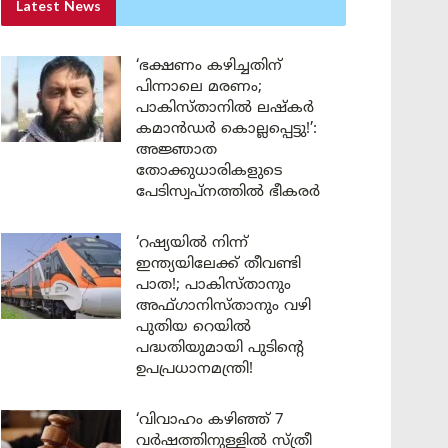
Latest News
‘ഭക്ഷണം കഴിച്ചതിന്
പിന്നാലെ മരണം;
പാകിസ്താനിൽ ലഷ്കർ
കമാൻഡർ കൊല്ലപ്പെട്ടു!’:
അജ്ഞാത
തോക്കുധാരികളുടെ
പേടിസ്വപ്നത്തിൽ ഭീകരർ
‘റഷ്യയിൽ നിന്ന്
ഇന്ത്യയിലേക്ക് തീവണ്ടി
പാത!; പാകിസ്താനും
അഫ്ഗാനിസ്താനും വഴി
പുതിയ റെയിൽ
പദ്ധതിയുമായി പുടിന്റെ
ഉപപ്രധാനമന്ത്രി!
‘വിവാഹം കഴിഞ്ഞ് 7
വർഷത്തിനുള്ളിൽ സ്ത്രീ