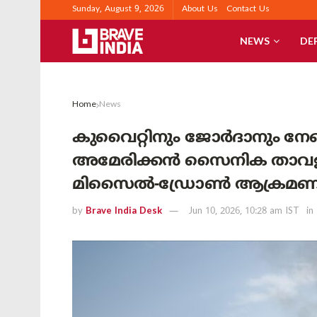
Sunday, August 9, 2026
About Us
Contact Us
NEWS
DE
Home
News
കുവൈറ്റിനും ജോർദാനും നേ
അമേരിക്കൻ സൈനിക താവളങ
മിസൈൽ-ഡ്രോൺ ആക്രമണ
by
Brave India Desk
Jun 10, 2026, 10:28 am IST
in