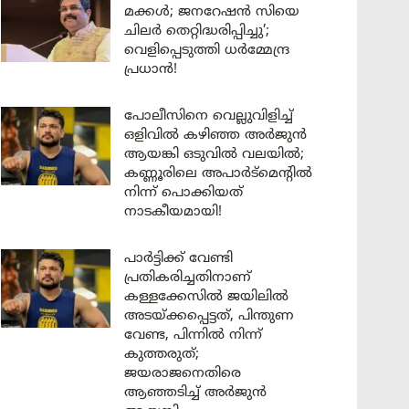
മക്കൾ; ജനറേഷൻ സിയെ
ചിലർ തെറ്റിദ്ധരിപ്പിച്ചു’;
വെളിപ്പെടുത്തി ധർമ്മേന്ദ്ര
പ്രധാൻ!
പോലീസിനെ വെല്ലുവിളിച്ച്
ഒളിവിൽ കഴിഞ്ഞ അർജുൻ
ആയങ്കി ഒടുവിൽ വലയിൽ;
കണ്ണൂരിലെ അപാർട്മെന്റിൽ
നിന്ന് പൊക്കിയത്
നാടകീയമായി!
പാർട്ടിക്ക് വേണ്ടി
പ്രതികരിച്ചതിനാണ്
കള്ളക്കേസിൽ ജയിലിൽ
അടയ്ക്കപ്പെട്ടത്, പിന്തുണ
വേണ്ട, പിന്നിൽ നിന്ന്
കുത്തരുത്;
ജയരാജനെതിരെ
ആഞ്ഞടിച്ച് അർജുൻ