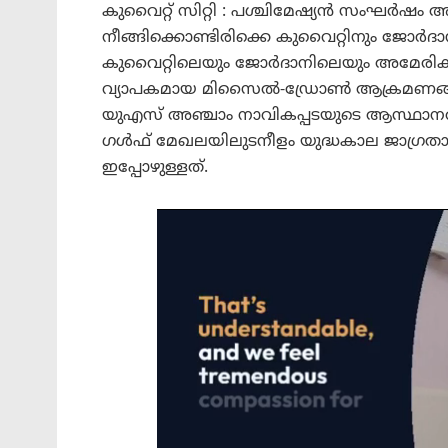
കുവൈറ്റ് സിറ്റി : പശ്ചിമേഷ്യൻ സംഘർഷം 
നീങ്ങിക്കൊണ്ടിരിക്കെ കുവൈറ്റിനും ജോർദ
കുവൈറ്റിലെയും ജോർദാനിലെയും അമേരി
വ്യാപകമായ മിസൈൽ-ഡ്രോൺ ആക്രമണങ്
യുഎസ് അഞ്ചാം നാവികപ്പടയുടെ ആസ്ഥാനത്
ഗൾഫ് മേഖലയിലുടനീളം യുദ്ധകാല ജാഗ്ര
ഇപ്പോഴുള്ളത്.