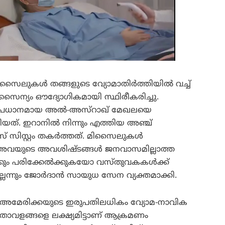
 മിസൈലുകൾ തങ്ങളുടെ വ്യോമാതിർത്തിയിൽ വച്ച്
ൈന്യം ഔദ്യോഗികമായി സ്ഥിരീകരിച്ചു.
ത്രപ്രധാനമായ അൽ-അസ്റാഖ് മേഖലയെ
യത്. ഇറാനിൽ നിന്നും എത്തിയ അഞ്ച്
ിസ്റ്റം തകർത്തത്. മിസൈലുകൾ
് അവയുടെ അവശിഷ്ടങ്ങൾ ജനവാസമില്ലാത്ത
കും പരിക്കേൽക്കുകയോ വസ്തുവകകൾക്ക്
ലെന്നും ജോർദാൻ സായുധ സേന വ്യക്തമാക്കി.
അമേരിക്കയുടെ ഇരുപതിലധികം വ്യോമ-നാവിക
താവളങ്ങളെ ലക്ഷ്യമിട്ടാണ് ആക്രമണം