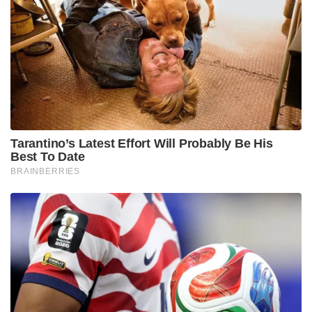
ഭീകരർ
‘റഷ്യയിൽ നിന്ന് ഇന്ത്യയിലേക്ക് തീവണ്ടി പാത!;
പാകിസ്താനും അഫ്ഗാനിസ്താനും വഴി പുതിയ
റെയിൽ പദ്ധതിയുമായി പുടിന്റെ ഉപപ്രധാനമന്ത്രി!
സിറ്റി ഫാസ്റ്റ്, ഫാസ്റ്റ് പാസഞ്ചർ, സൂപ്പർഫാസ്റ്റ്
ഉൾപ്പെടെയുള്ള മറ്റ് മുകളിലോട്ടുള്ള എല്ലാ സൂപ്പർ
ക്ലാസ് സർവീസുകളിലും,
കെ-സ്വിഫ്റ്റ് ബസുകളിലും സൗജന്യ യാത്ര ലഭിക്കില്ല.
കൂടാതെ ഉത്സവകാല സ്‌പെഷ്യൽ സർവീസുകൾ,
വരാന്ത്യ അധിക സർവീസുകൾ, ബി.ടി.സി
സർവീസുകൾ, ചാർട്ടേഡ് ട്രിപ്പുകൾ എന്നിവയിലും ഈ
ആനുകൂല്യം ഉണ്ടായിരിക്കുന്നതല്ല. പ്രതിദിനം എത്ര
സ്ത്രീകൾ ഈ പദ്ധതി ഉപയോഗപ്പെടുത്തുന്നുണ്ടെന്ന്
കൃത്യമായി കണക്കാക്കാനും യാത്രാച്ചെലവുകൾ
തിട്ടപ്പെടുത്താനുമായി കണ്ടക്ടർമാർ യാത്രക്കാർക്ക്
തുക ഈടാക്കാതെ ‘സീറോ ടിക്കറ്റ്’ വിതരണം ചെയ്യും.