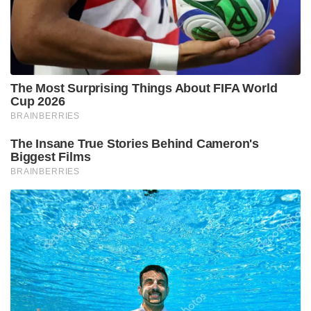
Tags:
ksrtc free ticket for women
udf
keralam
ksrtc