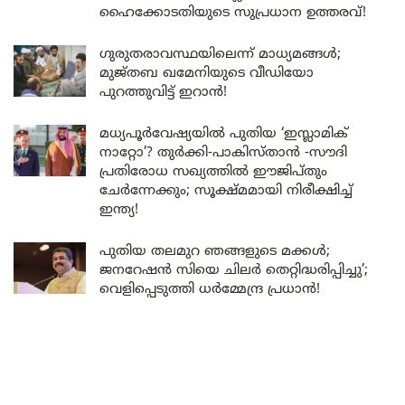
ഹൈക്കോടതിയുടെ സുപ്രധാന ഉത്തരവ്!
ഗുരുതരാവസ്ഥയിലെന്ന് മാധ്യമങ്ങൾ;
മുജ്തബ ഖമേനിയുടെ വീഡിയോ
പുറത്തുവിട്ട് ഇറാൻ!
മധ്യപൂർവേഷ്യയിൽ പുതിയ ‘ഇസ്ലാമിക്
നാറ്റോ’? തുർക്കി-പാകിസ്താൻ -സൗദി
പ്രതിരോധ സഖ്യത്തിൽ ഈജിപ്തും
ചേർന്നേക്കും; സൂക്ഷ്മമായി നിരീക്ഷിച്ച്
ഇന്ത്യ!
പുതിയ തലമുറ ഞങ്ങളുടെ മക്കൾ;
ജനറേഷൻ സിയെ ചിലർ തെറ്റിദ്ധരിപ്പിച്ചു’;
വെളിപ്പെടുത്തി ധർമ്മേന്ദ്ര പ്രധാൻ!