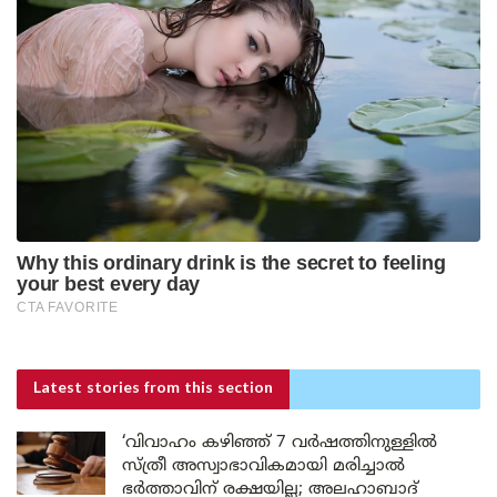
Latest stories
from this section
‘വിവാഹം കഴിഞ്ഞ് 7 വർഷത്തിനുള്ളിൽ
സ്ത്രീ അസ്വാഭാവികമായി മരിച്ചാൽ
ഭർത്താവിന് രക്ഷയില്ല; അലഹാബാദ്