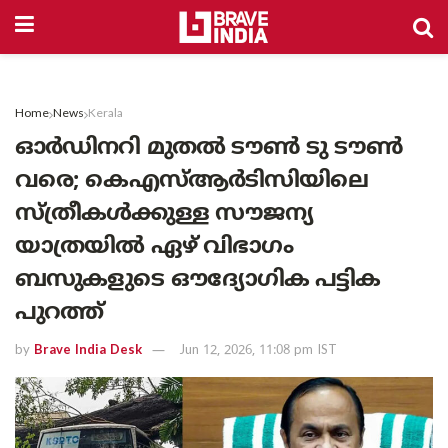
Home
News
Kerala
ഓർഡിനറി മുതൽ ടൗൺ ടു ടൗൺ
വരെ; കെഎസ്ആർടിസിയിലെ
സ്ത്രീകൾക്കുള്ള സൗജന്യ
യാത്രയിൽ ഏഴ് വിഭാഗം
ബസുകളുടെ ഔദ്യോഗിക പട്ടിക
പുറത്ത്
by
Brave India Desk
Jun 12, 2026, 11:08 pm IST