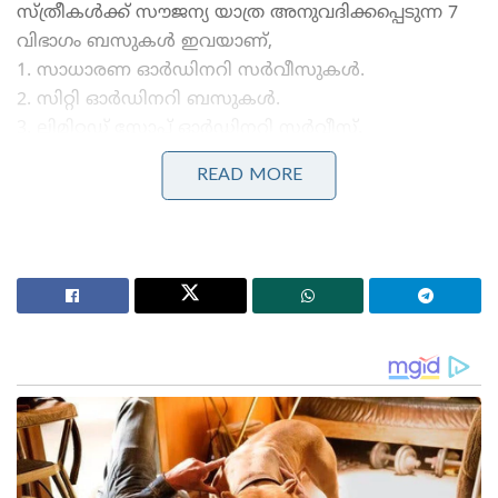
സ്ത്രീകൾക്ക് സൗജന്യ യാത്ര അനുവദിക്കപ്പെടുന്ന 7
വിഭാഗം ബസുകൾ ഇവയാണ്,
1. ​സാധാരണ ഓർഡിനറി സർവീസുകൾ.
2. ​സിറ്റി ഓർഡിനറി ബസുകൾ.
3. ​ലിമിറ്റഡ് സ്റ്റോപ്പ് ഓർഡിനറി സർവീസ്.
4. ​ടൗൺ ടു ടൗൺ ബസുകൾ.
READ MORE
5. ​ഫെയർ സ്റ്റേജ് ലിമിറ്റഡ് സ്റ്റോപ്പ് ഓർഡിനറി
6. ​പോയിന്റ് ടു പോയിന്റ് ഓർഡിനറി സർവീസ്
7. ​ഗ്രാമവണ്ടി സർവീസുകൾ.
ജൂൺ 15-ന് രാവിലെ 8:30-ന് തമ്പാനൂർ ബസ്
ടെർമിനലിൽ വെച്ച് മുഖ്യമന്ത്രി വി. ഡി. സതീശൻ
പദ്ധതി ഉദ്ഘാടനം ചെയ്യും.
Stories you may like
‘ഭക്ഷണം കഴിച്ചതിന് പിന്നാലെ മരണം;
പാകിസ്താനിൽ ലഷ്കർ കമാൻഡർ കൊല്ലപ്പെട്ടു!’:
അജ്ഞാത തോക്കുധാരികളുടെ പേടിസ്വപ്നത്തിൽ