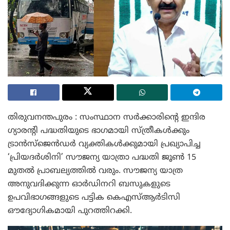
തിരുവനന്തപുരം : സംസ്ഥാന സർക്കാരിന്റെ ഇന്ദിര
ഗ്യാരന്റി പദ്ധതിയുടെ ഭാഗമായി സ്ത്രീകൾക്കും
ട്രാൻസ്‌ജെൻഡർ വ്യക്തികൾക്കുമായി പ്രഖ്യാപിച്ച
‘പ്രിയദർശിനി’ സൗജന്യ യാത്രാ പദ്ധതി ജൂൺ 15
മുതൽ പ്രാബല്യത്തിൽ വരും. സൗജന്യ യാത്ര
അനുവദിക്കുന്ന ഓർഡിനറി ബസുകളുടെ
ഉപവിഭാഗങ്ങളുടെ പട്ടിക കെഎസ്ആർടിസി
ഔദ്യോഗികമായി പുറത്തിറക്കി.