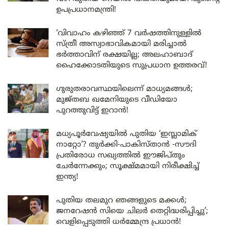
ഉപപ്രധാനമന്ത്രി!
‘വിവാഹം കഴിഞ്ഞ് 7 വർഷത്തിനുള്ളിൽ
സ്ത്രീ അസ്വാഭാവികമായി മരിച്ചാൽ
ഭർത്താവിന് രക്ഷയില്ല; അലഹാബാദ്
ഹൈക്കോടതിയുടെ സുപ്രധാന ഉത്തരവ്!
ഗുരുതരാവസ്ഥയിലെന്ന് മാധ്യമങ്ങൾ;
മുജ്തബ ഖമേനിയുടെ വീഡിയോ
പുറത്തുവിട്ട് ഇറാൻ!
മധ്യപൂർവേഷ്യയിൽ പുതിയ ‘ഇസ്ലാമിക്
നാറ്റോ’? തുർക്കി-പാകിസ്താൻ -സൗദി
പ്രതിരോധ സഖ്യത്തിൽ ഈജിപ്തും
ചേർന്നേക്കും; സൂക്ഷ്മമായി നിരീക്ഷിച്ച്
ഇന്ത്യ!
പുതിയ തലമുറ ഞങ്ങളുടെ മക്കൾ;
ജനറേഷൻ സിയെ ചിലർ തെറ്റിദ്ധരിപ്പിച്ചു’;
വെളിപ്പെടുത്തി ധർമ്മേന്ദ്ര പ്രധാൻ!