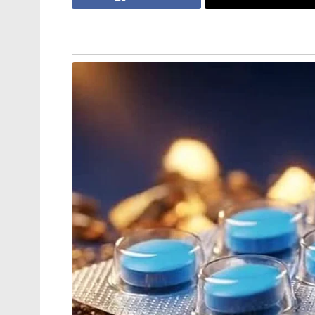
നിങ്ങളെ കോൺടാക്റ്റ് ലിസ്റ്റിൽ സേവ് ചെയ
യൂസർനെയിം മാത്രമായിരിക്കും കാണാൻ സാ
Stories you may like
‘സൗദിയെ വളഞ്ഞ് ആക്രമിക്കാൻ
ഇറാന്റെ നീക്കം,മിസൈൽ മഴയ്ക്ക്
സാധ്യത!’: രഹസ്യാന്വേഷണ
മുന്നറിയിപ്പുമായി റിയാദ്
കുട്ടികളുടെ മാനസികാരോഗ്യം
തകർത്തു, ഫോണിന് അടിമകളാക്കി;
മെറ്റയ്ക്ക് 4800 കോടിയുടെ വൻ പിഴ!’:
പണി കൊടുത്ത് അമേരിക്കൻ കോടതി
digit) കോഡാണ്. ഇത് ആക്ടിവേറ്റ് ചെയ്ത
അപരിചിതന് നിങ്ങളുമായി ചാറ്റ് ആരംഭിക
രേഖപ്പെടുത്തേണ്ടി വരും. അതുകൊണ്ട് തന്