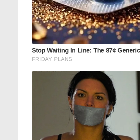
അയക്കാൻ കഴിയില്ല.
അതേസമയം, ടെലിഗ്രാം (Telegram) ആപ്പ
ചതിക്കുഴികൾക്ക് കാരണമാകുമെന്നാണ് സാങ്കേത
ബാങ്കുകളും ബിസിനസ്സ് സ്ഥാപനങ്ങളും 
വാട്സാപ്പിനെ ആശ്രയിക്കുന്ന ഈ കാലത്ത്
ആളുകളെ പറ്റിക്കാൻ തട്ടിപ്പുകാർക്ക് ഇത് 
സാമ്പത്തിക തട്ടിപ്പുകൾ, ഇംപേഴ്സണേഷൻ (മറ
വർദ്ധിച്ചേക്കാം. ഫോൺ നമ്പർ ഇല്ലാത്തത
പോലീസിനും സൈബർ സെല്ലിനും കടുത്ത വെല്ല
തുടങ്ങാൻ ഫോൺ നമ്പർ നിർബന്ധമാണെന്നും
ഉണ്ടാക്കാൻ കഴിയില്ലെന്നും മെറ്റാ വ്യക്തമാക്ക
വാട്സാപ്പ് സെറ്റിങ്സിലെ അക്കൗണ്ട് ഓപ്
റിസർവ് ചെയ്യാം.
Tags:
feature
usernames:
new
Whatsapp