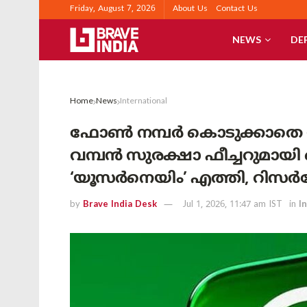
Friday, August 7, 2026
About Us
Contact Us
NEWS
DE
Home
News
International
ഫോൺ നമ്പർ കൊടുക്കാതെ ഇനി 
വമ്പൻ സുരക്ഷാ ഫീച്ചറുമായി മ
‘യൂസർനെയിം’ എത്തി, റിസർ
by
Brave India Desk
Jul 1, 2026, 11:47 am IST
in
I