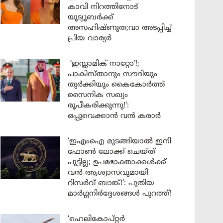
കാവി നിറത്തിനോട്
യൂട്യൂബർക്ക്
അസഹിഷ്ണുത;വാ അടപ്പിച്ച്
പ്രിയ വാര്യർ
‘ഇസ്ലാമിക് നാറ്റോ’!;
പാകിസ്താനും സൗദിയും
തുർക്കിയും കൈകോർത്ത്
സൈനിക സഖ്യം
രൂപീകരിക്കുന്നു!’:
ഒപ്പുവെക്കാൻ വൻ കരാർ
‘ഇഎംഐ മുടങ്ങിയാൽ ഇനി
ഫോൺ ലോക്ക് ചെയ്ത്
പൂട്ടില്ല; ഉപഭോക്താക്കൾക്ക്
വൻ ആശ്വാസവുമായി
റിസർവ് ബാങ്ക്!’: പുതിയ
മാർഗ്ഗനിർദ്ദേശങ്ങൾ പുറത്ത്!
‘ഹെലികോപ്റ്റർ