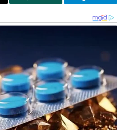
്യാത്തവർക്ക് ഫോൺ നമ്പറിന് പകരം നിങ്ങളുടെ
ധിക്കുക.
മൂന്ന് മുതൽ 35 അക്ഷരങ്ങൾ വരെയുള്ള
യൂസർനെയിമുകൾ ഉപയോക്താക്കൾക്ക്
തിരഞ്ഞെടുക്കാവുന്നതാണ്. എന്നാൽ വാട്സാപ്പിൽ
ആളുകളെ തിരഞ്ഞുപിടിക്കാനുള്ള പബ്ലിക്
ഡയറക്ടറി സംവിധാനം ഉണ്ടായിരിക്കില്ല. ഒരാളുടെ
കൃത്യമായ യൂസർനെയിം അറിഞ്ഞാൽ മാത്രമേ
അവരുമായി ചാറ്റ് ചെയ്യാൻ സാധിക്കൂ. ഇതിനൊപ്പം
ഇതിലും വലിയൊരു സുരക്ഷാ കവചമായി
‘യൂസർനെയിം കീ’ (Username Key) എന്നൊരു
ഓപ്ഷണൽ ഫീച്ചർ കൂടി വാട്സാപ്പ്
അവതരിപ്പിക്കുന്നുണ്ട്. ഇതൊരു ഫോർ ഡിജിറ്റ് (4-
ാൽ, നിങ്ങളുടെ യൂസർനെയിം അറിയാവുന്ന ഒരു
്കണമെങ്കിൽ ഈ കോഡ് കൂടി കൃത്യമായി
നെ ആർക്കും നിങ്ങളിലേക്ക് അനാവശ്യ സന്ദേശങ്ങൾ