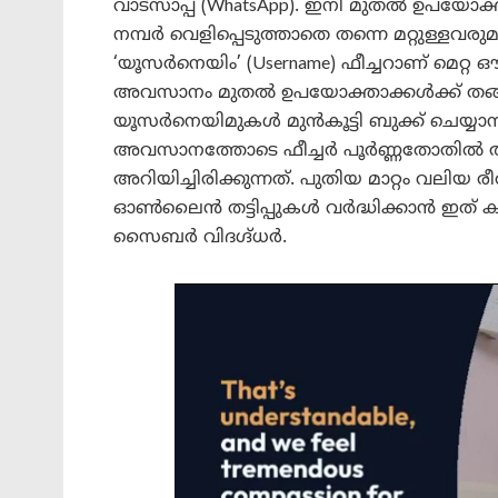
വാട്സാപ്പ് (WhatsApp). ഇനി മുതൽ ഉപയോ
നമ്പർ വെളിപ്പെടുത്താതെ തന്നെ മറ്റുള്ളവരു
‘യൂസർനെയിം’ (Username) ഫീച്ചറാണ് മെറ്റ ഔ
അവസാനം മുതൽ ഉപയോക്താക്കൾക്ക് തങ്
യൂസർനെയിമുകൾ മുൻകൂട്ടി ബുക്ക് ചെയ്യാനു
അവസാനത്തോടെ ഫീച്ചർ പൂർണ്ണതോതിൽ ആ
അറിയിച്ചിരിക്കുന്നത്. പുതിയ മാറ്റം വലിയ 
ഓൺലൈൻ തട്ടിപ്പുകൾ വർദ്ധിക്കാൻ ഇത് 
സൈബർ വിദഗ്ദ്ധർ.