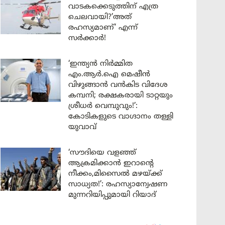
വാടകക്കെടുത്തിന് എത്ര
ചെലവായി?’അത്
രഹസ്യമാണ്’ എന്ന്
സർക്കാർ!
‘ഇന്ത്യൻ നിർമ്മിത
എം.ആർ.ഐ മെഷീൻ
വിഴുങ്ങാൻ വൻകിട വിദേശ
കമ്പനി; രക്ഷകരായി ടാറ്റയും
ശ്രീധർ വെമ്പുവും!’:
കോടികളുടെ വാഗ്ദാനം തള്ളി
യുവാവ്
‘സൗദിയെ വളഞ്ഞ്
ആക്രമിക്കാൻ ഇറാന്റെ
നീക്കം,മിസൈൽ മഴയ്ക്ക്
സാധ്യത!’: രഹസ്യാന്വേഷണ
മുന്നറിയിപ്പുമായി റിയാദ്