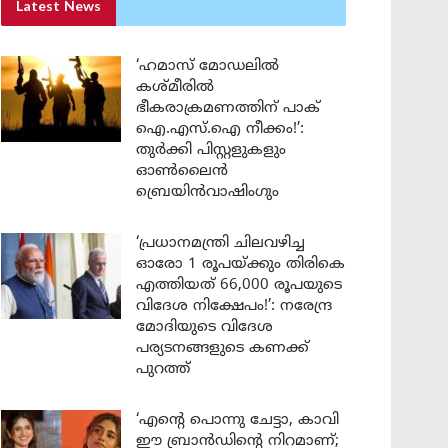
Latest News
‘ഹമാസ് മോഡലിൽ
കശ്മീരിൽ
ഭീകരാക്രമണത്തിന് പാക്
ഐ.എസ്.ഐ നീക്കം!’:
തുർക്കി പിസ്റ്റളുകളും
ഓൺലൈൻ
ബ്രെയിൻവാഷിംഗും
‘പ്രധാനമന്ത്രി ചിലവഴിച്ച
ഓരോ 1 രൂപയ്ക്കും തിരികെ
എത്തിയത് 66,000 രൂപയുടെ
വിദേശ നിക്ഷേപം!’: നരേന്ദ്ര
മോദിയുടെ വിദേശ
പര്യടനങ്ങളുടെ കണക്ക്
പുറത്ത്
‘എന്റെ പൊന്നു ചേട്ടാ, കാവി
ഈ ബ്രാൻഡിന്റെ നിറമാണ്;