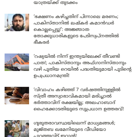
യാത്രയ്ക്ക് തുടക്കം
‘ഭക്ഷണം കഴിച്ചതിന് പിന്നാലെ മരണം;
പാകിസ്താനിൽ ലഷ്കർ കമാൻഡർ
കൊല്ലപ്പെട്ടു!’: അജ്ഞാത
തോക്കുധാരികളുടെ പേടിസ്വപ്നത്തിൽ
ഭീകരർ
‘റഷ്യയിൽ നിന്ന് ഇന്ത്യയിലേക്ക് തീവണ്ടി
പാത!; പാകിസ്താനും അഫ്ഗാനിസ്താനും
വഴി പുതിയ റെയിൽ പദ്ധതിയുമായി പുടിന്റെ
ഉപപ്രധാനമന്ത്രി!
‘വിവാഹം കഴിഞ്ഞ് 7 വർഷത്തിനുള്ളിൽ
സ്ത്രീ അസ്വാഭാവികമായി മരിച്ചാൽ
ഭർത്താവിന് രക്ഷയില്ല; അലഹാബാദ്
ഹൈക്കോടതിയുടെ സുപ്രധാന ഉത്തരവ്!
ഗുരുതരാവസ്ഥയിലെന്ന് മാധ്യമങ്ങൾ;
മുജ്തബ ഖമേനിയുടെ വീഡിയോ
പുറത്തുവിട്ട് ഇറാൻ!