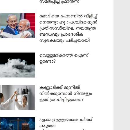
സമർപ്പിച്ച് ഫ്രാൻസ്
മോദിയെ ഫോണിൽ വിളിച്ച്
നെതന്യാഹു : പശ്ചിമേഷ്യൻ
പ്രതിസന്ധിയിലെ നയതന്ത്ര
ബന്ധവും പ്രാദേശിക
സുരക്ഷയും ചർച്ചയായി
വെള്ളമാകാത്ത ഐസ്
ഉണ്ടോ?
കണ്ണാടിക്ക് മുന്നിൽ
നിൽക്കുമ്പോൾ നിങ്ങളും
ഇത് ശ്രദ്ധിച്ചിട്ടുണ്ടോ?
എ.ഐ ഉള്ളടക്കങ്ങൾക്ക്
കടുത്ത