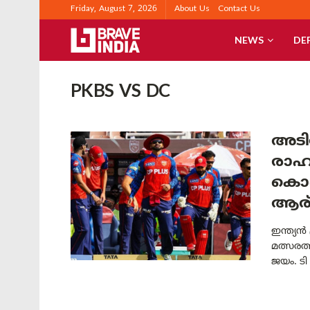
Friday, August 7, 2026
About Us
Contact Us
NEWS
DE
PKBS VS DC
അടിയ
രാഹ
കൊണ്
ആര്
ഇന്ത്യൻ
മത്സരത
ജയം. ടി