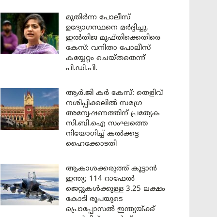
മുതിർന്ന പോലീസ്
ഉദ്യോഗസ്ഥനെ മർദ്ദിച്ചു,
ഇൽതിജ മുഫ്തിക്കെതിരെ
കേസ്: വനിതാ പോലീസ്
കയ്യേറ്റം ചെയ്തതെന്ന്
പി.ഡി.പി.
ആർ.ജി കർ കേസ്: തെളിവ്
നശിപ്പിക്കലിൽ സമഗ്ര
അന്വേഷണത്തിന് പ്രത്യേക
സി.ബി.ഐ സംഘത്തെ
നിയോഗിച്ച് കൽക്കട്ട
ഹൈക്കോടതി
ആകാശക്കരുത്ത് കൂട്ടാൻ
ഇന്ത്യ; 114 റാഫേൽ
ജെറ്റുകൾക്കുള്ള 3.25 ലക്ഷം
കോടി രൂപയുടെ
പ്രൊപ്പോസൽ ഇന്ത്യയ്ക്ക്