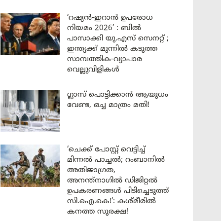
‘റഷ്യൻ-ഇറാൻ ഉപരോധ
നിയമം 2026’ : ബിൽ
പാസാക്കി യു.എസ് സെനറ്റ് ;
ഇന്ത്യക്ക് മുന്നിൽ കടുത്ത
സാമ്പത്തിക-വ്യാപാര
വെല്ലുവിളികൾ
ഗ്ലാസ് പൊട്ടിക്കാൻ ആയുധം
വേണ്ട, ഒച്ച മാത്രം മതി!
‘ചെക്ക് പോസ്റ്റ് വെട്ടിച്ച്
മിന്നൽ പാച്ചൽ; റംബാനിൽ
അതിജാഗ്രത,
അനന്ത്നാഗിൽ ഡിജിറ്റൽ
ഉപകരണങ്ങൾ പിടിച്ചെടുത്ത്
സി.ഐ.കെ!’: കശ്മീരിൽ
കനത്ത സുരക്ഷ!