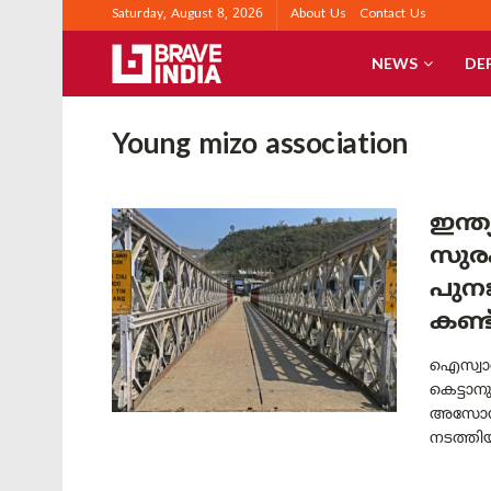
Saturday, August 8, 2026
About Us
Contact Us
NEWS
DE
Young mizo association
ഇന്ത
സുരക
പുന
കണ്
ഐസ്വാൾ
കെട്ടാ
അസോസിയ
നടത്തിയ