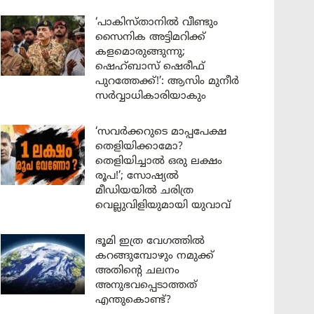
‘പാകിസ്താനിൽ വീണ്ടും
സൈനിക അട്ടിമറിക്ക്
കളമൊരുങ്ങുന്നു;
ഷെഹ്ബാസ് ഷെരീഫ്
പുറത്തേക്ക്!’: ആസിം മുനീർ
സർവ്വാധികാരിയാകും
‘സവർക്കറുടെ മാപ്പപേക്ഷ
തെളിയിക്കാമോ?
തെളിയിച്ചാൽ ഒരു ലക്ഷം
രൂപ!’; സോഷ്യൽ
മീഡിയയിൽ ചരിത്ര
വെല്ലുവിളിയുമായി യുവാവ്
ഭൂമി ഇത്ര വേഗത്തിൽ
കറങ്ങുമ്പോഴും നമുക്ക്
അതിന്റെ ചലനം
അനുഭവപ്പെടാത്തത്
എന്തുകൊണ്ട്?