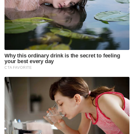
എഫ്എംആർ സുപ്രധാനമാണെന്ന് നിവേദനത്തിൽ
വ്യക്തമാക്കിയിട്ടുണ്ട്.
കേന്ദ്ര ആഭ്യന്തരമന്ത്രി അമിത് ഷായുടെ മിസോറാം
സന്ദർശനത്തിനിടയിൽ ആയിരുന്നു സംഘടന
അദ്ദേഹവുമായി കൂടിക്കാഴ്ച നടത്തിയത്.
മിസോറാമിലെ നാല് ലക്ഷത്തിലധികം അംഗങ്ങളെ
പ്രതിനിധീകരിക്കുന്ന സംസ്ഥാനത്തെ ഏറ്റവും വലിയ
സിവിൽ സൊസൈറ്റി സംഘടനയാണിത്. മ്യാൻമറിലെ
ചിൻ സംസ്ഥാനത്ത് നിന്നുള്ള 40,000-ത്തിലധികം
അഭയാർത്ഥികൾ നിലവിൽ മിസോറാമിൽ
കഴിയുന്നുണ്ട്.
ആഭ്യന്തരമായി കുടിയിറക്കപ്പെട്ടവരെയും
അഭയാർത്ഥികളെയും പുനരധിവസിപ്പിക്കുന്നതിന്
കേന്ദ്രസർക്കാരിൽ നിന്നും സഹായം ഉണ്ടാകണമെന്നും
യംഗ് മിസോ അസോസിയേഷൻ അഭ്യർത്ഥിച്ചിട്ടുണ്ട്.
ഇതോടൊപ്പം ഭരണഘടനയുടെ എട്ടാം ഷെഡ്യൂളിൽ