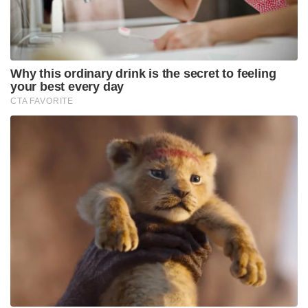
മിസോ ഭാഷ ഉൾപ്പെടുത്തുക, അതിർത്തി സുരക്ഷാ
സേനയുടെ കീഴിൽ ഒരു മിസോ ബറ്റാലിയൻ
സ്ഥാപിക്കുക, ലെങ്‌പുയി വിമാനത്താവളം
നവീകരിക്കുക എന്നീ ആവശ്യങ്ങളും വൈഎംഎ
ഉന്നയിച്ചിട്ടുണ്ട്. അതിർത്തി വേലി, എഫ്എംആർ
വിഷയങ്ങളിൽ കൂടുതൽ ചർച്ചകൾക്കായി വൈഎംഎ
പ്രതിനിധികളെ ഡൽഹിയിലേക്ക് അയയ്ക്കാൻ
അമിത് ഷാ ആവശ്യപ്പെട്ടിട്ടുണ്ട്.
Tags:
Amit Shah
mizoram
Young mizo association
India-Myanmar security fence