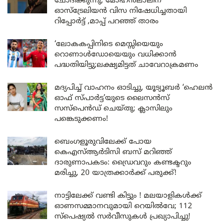
ചോദിക്കുന്നു; മോഹൻലാലിന്
ഓസ്ട്രേലിയൻ വിസ നിഷേധിച്ചതായി
റിപ്പോർട്ട് ,മാപ്പ് പറഞ്ഞ് താരം
‘ലോകകപ്പിനിടെ മെസ്സിയെയും
റൊണാൾഡോയെയും വധിക്കാൻ
പദ്ധതിയിട്ടു;ലക്ഷ്യമിട്ടത് ചാവേറാക്രമണം
മദ്യപിച്ച് വാഹനം ഓടിച്ചു, യൂട്യൂബർ ‘ഹെലൻ
ഓഫ് സ്പാർട്ട’യുടെ ലൈസൻസ്
സസ്പെൻഡ് ചെയ്തു; ക്ലാസിലും
പങ്കെടുക്കണം!
ബെംഗളൂരുവിലേക്ക് പോയ
കെഎസ്ആർടിസി ബസ് മറിഞ്ഞ്
ദാരുണാപകടം: ഡ്രൈവറും കണ്ടക്ടറും
മരിച്ചു, 20 യാത്രക്കാർക്ക് പരുക്ക്!
നാട്ടിലേക്ക് വണ്ടി കിട്ടും ! മലയാളികൾക്ക്
ഓണസമ്മാനവുമായി റെയിൽവേ; 112
സ്പെഷ്യൽ സർവീസുകൾ പ്രഖ്യാപിച്ചു!