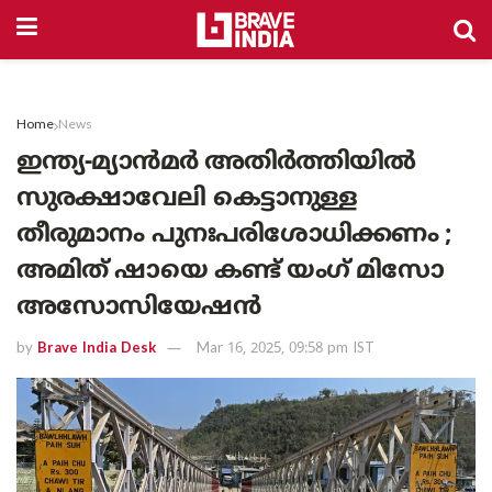
Home
News
ഇന്ത്യ-മ്യാൻമർ അതിർത്തിയിൽ
സുരക്ഷാവേലി കെട്ടാനുള്ള
തീരുമാനം പുനഃപരിശോധിക്കണം ;
അമിത് ഷായെ കണ്ട് യംഗ് മിസോ
അസോസിയേഷൻ
by
Brave India Desk
Mar 16, 2025, 09:58 pm IST