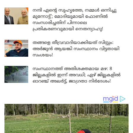
നന്ദി എൻ്റെ സുഹൃത്തേ, നമ്മൾ ഒന്നിച്ചു
മുന്നോട്ട്’; മോദിയുമായി ഫോണിൽ
സംസാരിച്ചതിന് പിന്നാലെ
പ്രതികരണവുമായി നെതന്യാഹു!
തങ്ങളെ തീവ്രവാദിയാക്കിയത് സിസ്റ്റം:
അർജുൻ ആയങ്കി സംസ്ഥാനം വിട്ടതായി
സംശയം!
സംസ്ഥാനത്ത് അതിശക്തമായ മഴ: 8
ജില്ലകളിൽ ഇന്ന് അവധി; ഏഴ് ജില്ലകളിൽ
ഓറഞ്ച് അലർട്ട്, ജാഗ്രതാ നിർദേശം!