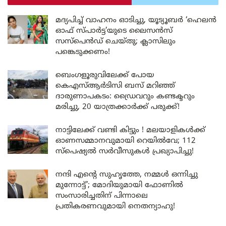
മദ്യപിച്ച് വാഹനം ഓടിച്ചു, യൂട്യൂബർ ‘ഹെലൻ
ഓഫ് സ്പാർട്ട’യുടെ ലൈസൻസ്
സസ്പെൻഡ് ചെയ്തു; ക്ലാസിലും
പങ്കെടുക്കണം!
ബെംഗളൂരുവിലേക്ക് പോയ
കെഎസ്ആർടിസി ബസ് മറിഞ്ഞ്
ദാരുണാപകടം: ഡ്രൈവറും കണ്ടക്ടറും
മരിച്ചു, 20 യാത്രക്കാർക്ക് പരുക്ക്!
നാട്ടിലേക്ക് വണ്ടി കിട്ടും ! മലയാളികൾക്ക്
ഓണസമ്മാനവുമായി റെയിൽവേ; 112
സ്പെഷ്യൽ സർവീസുകൾ പ്രഖ്യാപിച്ചു!
നന്ദി എൻ്റെ സുഹൃത്തേ, നമ്മൾ ഒന്നിച്ചു
മുന്നോട്ട്’; മോദിയുമായി ഫോണിൽ
സംസാരിച്ചതിന് പിന്നാലെ
പ്രതികരണവുമായി നെതന്യാഹു!