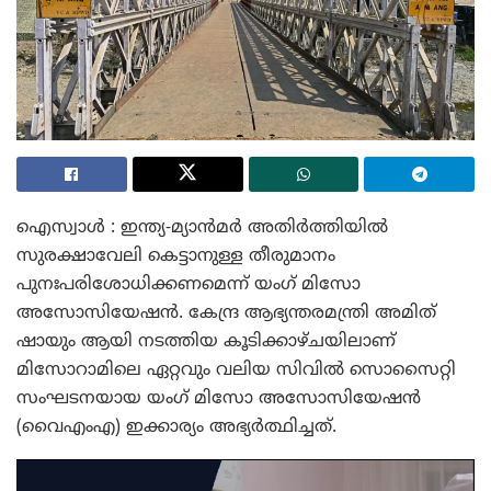
ഐസ്വാൾ : ഇന്ത്യ-മ്യാൻമർ അതിർത്തിയിൽ
സുരക്ഷാവേലി കെട്ടാനുള്ള തീരുമാനം
പുനഃപരിശോധിക്കണമെന്ന് യംഗ് മിസോ
അസോസിയേഷൻ. കേന്ദ്ര ആഭ്യന്തരമന്ത്രി അമിത്
ഷായും ആയി നടത്തിയ കൂടിക്കാഴ്ചയിലാണ്
മിസോറാമിലെ ഏറ്റവും വലിയ സിവിൽ സൊസൈറ്റി
സംഘടനയായ യംഗ് മിസോ അസോസിയേഷൻ
(വൈഎംഎ) ഇക്കാര്യം അഭ്യർത്ഥിച്ചത്.