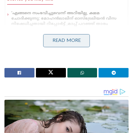
‘എങ്ങനെ സംഭവിച്ചുവെന്ന് അറിയില്ല, ക്ഷമ
ചോദിക്കുന്നു; മോഹൻലാലിന് ഓസ്ട്രേലിയൻ വിസ
നിഷേധിച്ചതായി റിപ്പോർട്ട് ,മാപ്പ് പറഞ്ഞ് താരം
‘ലോകകപ്പിനിടെ മെസ്സിയെയും റൊണാൾഡോയെയും
വധിക്കാൻ പദ്ധതിയിട്ടു;ലക്ഷ്യമിട്ടത് ചാവേറാക്രമണം
READ MORE
എഫ്എംആർ നിർത്തലാക്കുന്നതും അന്താരാഷ്ട്ര
അതിർത്തിയിൽ വേലി കെട്ടുന്നതും ഇന്ത്യയിലെയും
മ്യാൻമറിലെയും വംശീയ മിസോകൾ തമ്മിലുള്ള
സുപ്രധാനമായ വംശീയവും സാംസ്കാരികവുമായ
ബന്ധങ്ങളെയും അവരുടെ ഉപജീവനമാർഗ്ഗത്തെയും
ദോഷകരമായി ബാധിക്കുമെന്നാണ് വൈഎംഎ
ആശങ്ക ഉന്നയിക്കുന്നത്. ഇരു രാജ്യങ്ങളിലെയും
മിസോ സമൂഹങ്ങൾക്കിടയിൽ വംശീയവും
സാംസ്കാരികവുമായ ബന്ധങ്ങൾ
നിലനിർത്തുന്നതിലും സാഹോദര്യം വളർത്തുന്നതിലും