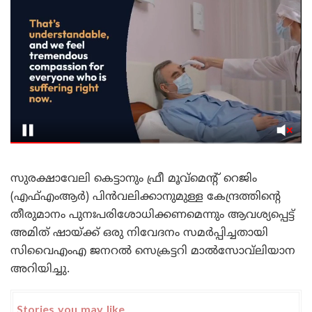
സുരക്ഷാവേലി കെട്ടാനും ഫ്രീ മൂവ്‌മെന്റ് റെജിം
(എഫ്‌എംആർ) പിൻവലിക്കാനുമുള്ള കേന്ദ്രത്തിന്റെ
തീരുമാനം പുനഃപരിശോധിക്കണമെന്നും ആവശ്യപ്പെട്ട്
അമിത് ഷായ്ക്ക് ഒരു നിവേദനം സമർപ്പിച്ചതായി
സിവൈഎംഎ ജനറൽ സെക്രട്ടറി മാൽസോവ്‌ലിയാന
അറിയിച്ചു.
Stories you may like