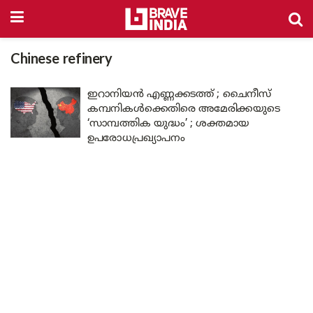
Chinese refinery
ഇറാനിയൻ എണ്ണക്കടത്ത് ; ചൈനീസ്
കമ്പനികൾക്കെതിരെ അമേരിക്കയുടെ
‘സാമ്പത്തിക യുദ്ധം’ ; ശക്തമായ
ഉപരോധപ്രഖ്യാപനം