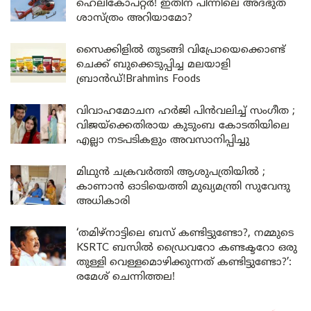
ഹെലികോപ്റ്റര്‍! ഇതിന് പിന്നിലെ അദ്ഭുത
ശാസ്ത്രം അറിയാമോ?
സൈക്കിളിൽ തുടങ്ങി വിപ്രോയെക്കൊണ്ട്
ചെക്ക് ബുക്കെടുപ്പിച്ച മലയാളി
ബ്രാൻഡ്!Brahmins Foods
വിവാഹമോചന ഹർജി പിൻവലിച്ച് സംഗീത ;
വിജയ്ക്കെതിരായ കുടുംബ കോടതിയിലെ
എല്ലാ നടപടികളും അവസാനിപ്പിച്ചു
മിഥുൻ ചക്രവർത്തി ആശുപത്രിയിൽ ;
കാണാൻ ഓടിയെത്തി മുഖ്യമന്ത്രി സുവേന്ദു
അധികാരി
‘തമിഴ്‌നാട്ടിലെ ബസ് കണ്ടിട്ടുണ്ടോ?, നമ്മുടെ
KSRTC ബസിൽ ഡ്രൈവറോ കണ്ടക്ടറോ ഒരു
തുള്ളി വെള്ളമൊഴിക്കുന്നത് കണ്ടിട്ടുണ്ടോ?’:
രമേശ് ചെന്നിത്തല!