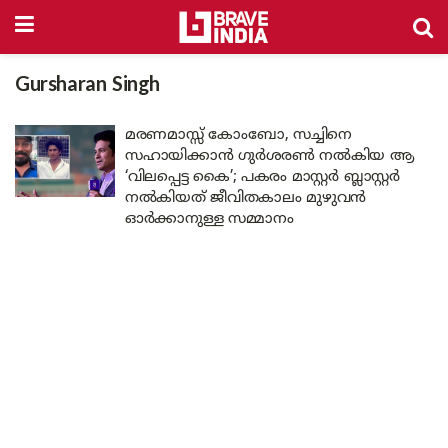
Gursharan Singh
മരണമാസ്സ് കോംബോ, സച്ചിനെ
സഹായിക്കാൻ ഗുർശരൺ നൽകിയ ആ
‘വിലപ്പെട്ട കൈ’; പകരം മാസ്റ്റർ ബ്ലാസ്റ്റർ
നൽകിയത് ജീവിതകാലം മുഴുവൻ
ഓർക്കാനുള്ള സമ്മാനം