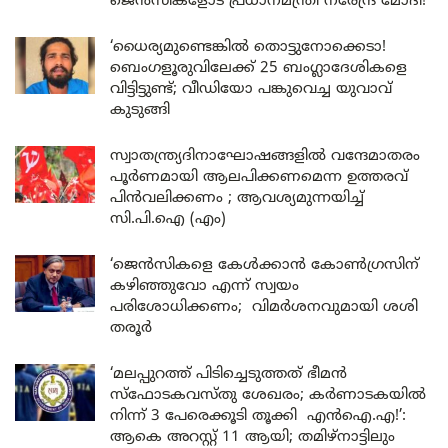
ജെൻസികളോട് പ്രധാനമന്ത്രി നരേന്ദ്ര മോദി!
‘ധൈര്യമുണ്ടെങ്കിൽ തൊട്ടുനോക്കെടാ!
ബെംഗളൂരുവിലേക്ക് 25 ബംഗ്ലാദേശികളെ
വിട്ടിട്ടുണ്ട്; വീഡിയോ പങ്കുവെച്ച യുവാവ്
കുടുങ്ങി
സ്വാതന്ത്ര്യദിനാഘോഷങ്ങളിൽ വന്ദേമാതരം
പൂർണമായി ആലപിക്കണമെന്ന ഉത്തരവ്
പിൻവലിക്കണം ; ആവശ്യമുന്നയിച്ച്
സി.പി.ഐ (എം)
‘ജെൻസികളെ കേൾക്കാൻ കോൺഗ്രസിന്
കഴിഞ്ഞുവോ എന്ന് സ്വയം
പരിശോധിക്കണം; വിമർശനവുമായി ശശി
തരൂർ
‘മലപ്പുറത്ത് പിടിച്ചെടുത്തത് ഭീമൻ
സ്ഫോടകവസ്തു ശേഖരം; കർണാടകയിൽ
നിന്ന് 3 പേരെക്കൂടി തൂക്കി എൻഐ.എ!’:
ആകെ അറസ്റ്റ് 11 ആയി; തമിഴ്‌നാട്ടിലും