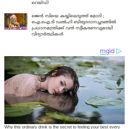
റെയ്ഡ്!
ജെൻ സിയെ കയ്യിലെടുത്ത് മോദി ;
ഐ.ഐ.ടി ഡൽഹി ബിരുദദാനച്ചടങ്ങിൽ
പ്രധാനമന്ത്രിക്ക് വൻ സ്വീകരണവുമായി
വിദ്യാർത്ഥികൾ