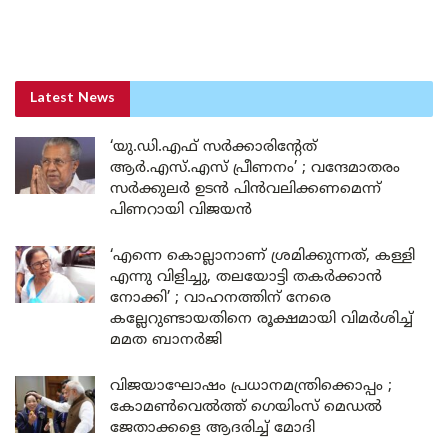
Latest News
‘യു.ഡി.എഫ് സർക്കാരിന്റേത്
ആർ.എസ്.എസ് പ്രീണനം’ ; വന്ദേമാതരം
സർക്കുലർ ഉടൻ പിൻവലിക്കണമെന്ന്
പിണറായി വിജയൻ
‘എന്നെ കൊല്ലാനാണ് ശ്രമിക്കുന്നത്, കള്ളി
എന്നു വിളിച്ചു, തലയോട്ടി തകർക്കാൻ
നോക്കി’ ; വാഹനത്തിന് നേരെ
കല്ലേറുണ്ടായതിനെ രൂക്ഷമായി വിമർശിച്ച്
മമത ബാനർജി
വിജയാഘോഷം പ്രധാനമന്ത്രിക്കൊപ്പം ;
കോമൺവെൽത്ത് ഗെയിംസ് മെഡൽ
ജേതാക്കളെ ആദരിച്ച് മോദി