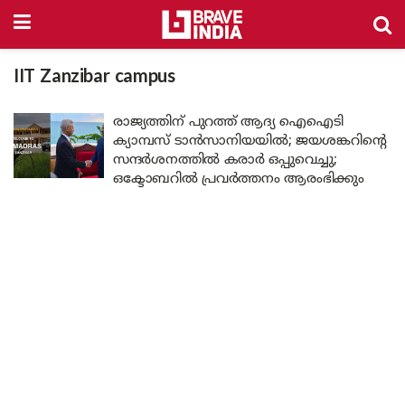
IIT Zanzibar campus
രാജ്യത്തിന് പുറത്ത് ആദ്യ ഐഐടി
ക്യാമ്പസ് ടാൻസാനിയയിൽ; ജയശങ്കറിന്റെ
സന്ദർശനത്തിൽ കരാർ ഒപ്പുവെച്ചു;
ഒക്ടോബറിൽ പ്രവർത്തനം ആരംഭിക്കും