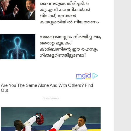
ചൈനയുടെ തിരിച്ചടി: 6
യു.എസ് കമ്പനികൾക്ക്
വിലക്ക്, ഡ്രോൺ
കയറ്റുമതിയിൽ നിയന്ത്രണം
നമ്മളെയെല്ലാം നിർമ്മിച്ച ആ
ഒരൊറ്റ മൂലകം!
കാർബണിന്റെ ഈ രഹസ്യം
നിങ്ങളറിഞ്ഞിട്ടുണ്ടോ?