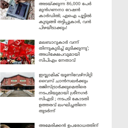
അടയ്ക്കുന്ന 86,000 പേർ
മുൻഗണനാ റേഷൻ
കാർഡിൽ; എഐ പൂട്ടിൽ
കുടുങ്ങി തട്ടിപ്പുകാർ, വൻ
പിഴയീടാക്കും!
മലബാറുകാർ വന്ന്
തിന്നുകുടിച്ച് മുടിക്കുന്നു’;
അധിക്ഷേപവുമായി
സിപിഎം നേതാവ്
ഇസ്ലാമിക് യൂണിവേഴ്സിറ്റി
വൈസ് ചാൻസലർക്കും
രജിസ്ട്രാർക്കുമെതിരെ
നടപടിയുമായി ശ്രീനഗർ
സിഎടി ; നടപടി കോടതി
ഉത്തരവ് ലംഘിച്ചതിനെ
തുടർന്ന്
അമേരിക്കൻ ഉപരോധത്തിന്