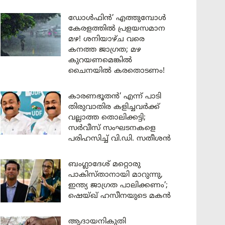
ഡോൾഫിൻ’ എത്തുമ്പോൾ
കേരളത്തിൽ പ്രളയസമാന
മഴ! ശനിയാഴ്ച വരെ
കനത്ത ജാഗ്രത; മഴ
കുറയണമെങ്കിൽ
ചൈനയിൽ കരതൊടണം!
കാരണഭൂതൻ’ എന്ന് പാടി
തിരുവാതിര കളിച്ചവർക്ക്
വല്ലാത്ത തൊലിക്കട്ടി;
സർവീസ് സംഘടനകളെ
പരിഹസിച്ച് വി.ഡി. സതീശൻ
ബംഗ്ലാദേശ് മറ്റൊരു
പാകിസ്താനായി മാറുന്നു,
ഇന്ത്യ ജാഗ്രത പാലിക്കണം’;
ഷെയ്ഖ് ഹസീനയുടെ മകൻ
ആദായനികുതി