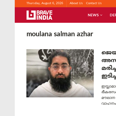
Thursday, August 6, 2026
About Us
Contact Us
NEWS
DE
moulana salman azhar
ജെയ
അസ്
മരി
ഇടിച
ഇസ്ലാമ
ഭീകരസം
മൗലാന 
വാഹനം ഇ