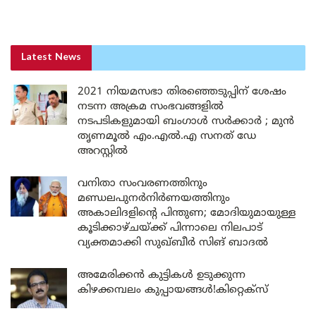
Latest News
2021 നിയമസഭാ തിരഞ്ഞെടുപ്പിന് ശേഷം
നടന്ന അക്രമ സംഭവങ്ങളിൽ
നടപടികളുമായി ബംഗാൾ സർക്കാർ ; മുൻ
തൃണമൂൽ എം.എൽ.എ സനത് ഡേ
അറസ്റ്റിൽ
വനിതാ സംവരണത്തിനും
മണ്ഡലപുനർനിർണയത്തിനും
അകാലിദളിന്റെ പിന്തുണ; മോദിയുമായുള്ള
കൂടിക്കാഴ്ചയ്ക്ക് പിന്നാലെ നിലപാട്
വ്യക്തമാക്കി സുഖ്ബീർ സിങ് ബാദൽ
അമേരിക്കൻ കുട്ടികൾ ഉടുക്കുന്ന
കിഴക്കമ്പലം കുപ്പായങ്ങൾ!കിറ്റെക്സ്