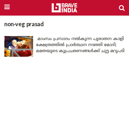
non-veg prasad
മാംസം പ്രസാദം നൽകുന്ന പുരാതന കാളി
ക്ഷേത്രത്തിൽ പ്രാർത്ഥന നടത്തി മോദി;
മമതയുടെ കുപ്രചരണങ്ങൾക്ക് ചുട്ട മറുപടി