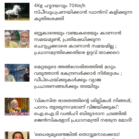
4Kg ഹൃദയവും 70Km/h
സ്പീഡും;പ്രണയിക്കാൻ ഡാൻസ് കളിക്കുന്ന
കുതിരശക്തി
ഒറ്റുകാരെയും വഞ്ചകരെയും കാണാൻ
സമയമുണ്ട്, പ്രതിഷേധിക്കുന്ന
ചെറുപ്പക്കാരെ കാണാൻ സമയമില്ല ;
പ്രധാനമന്ത്രിക്കെതിരെ ഉദ്ദവ് താക്കറെ
മെറ്റയുടെ അൽഗോരിതത്തിൽ മാറ്റം
വരുത്താൻ കേന്ദ്രസർക്കാർ നിർദ്ദേശം ;
ഡീപ്‌ഫെയ്ക്കുകൾക്കും വ്യാജ
പ്രചാരണങ്ങൾക്കും തടയിടും
‘വികസിത ഭാരതത്തിന്റെ ശില്പികൾ നിങ്ങൾ;
പഠനം തുടരുന്നവരാണ് വിജയിക്കുക!’:
ഐ.ഐ.ടി ഡൽഹി ബിരുദദാന ചടങ്ങിൽ
ജെൻസികളോട് പ്രധാനമന്ത്രി നരേന്ദ്ര മോദി!
‘ധൈര്യമുണ്ടെങ്കിൽ തൊട്ടുനോക്കെടാ!