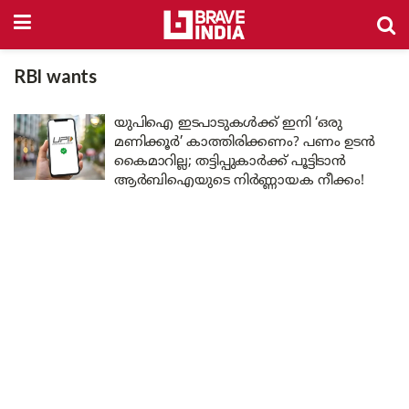
RBI wants
യുപിഐ ഇടപാടുകൾക്ക് ഇനി ‘ഒരു
മണിക്കൂർ’ കാത്തിരിക്കണം? പണം ഉടൻ
കൈമാറില്ല; തട്ടിപ്പുകാർക്ക് പൂട്ടിടാൻ
ആർബിഐയുടെ നിർണ്ണായക നീക്കം!