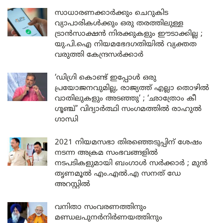
സാധാരണക്കാർക്കും ചെറുകിട
വ്യാപാരികൾക്കും ഒരു തരത്തിലുള്ള
ട്രാൻസാക്ഷൻ നിരക്കുകളും ഈടാക്കില്ല ;
യു.പി.ഐ നിയമഭേദഗതിയിൽ വ്യക്തത
വരുത്തി കേന്ദ്രസർക്കാർ
‘ഡിഗ്രി കൊണ്ട് ഇപ്പോൾ ഒരു
പ്രയോജനവുമില്ല, രാജ്യത്ത് എല്ലാ തൊഴിൽ
വാതിലുകളും അടഞ്ഞു’ ; ‘ഛാത്രോം കീ
ഗൂഞ്ച്’ വിദ്യാർത്ഥി സംഗമത്തിൽ രാഹുൽ
ഗാന്ധി
2021 നിയമസഭാ തിരഞ്ഞെടുപ്പിന് ശേഷം
നടന്ന അക്രമ സംഭവങ്ങളിൽ
നടപടികളുമായി ബംഗാൾ സർക്കാർ ; മുൻ
തൃണമൂൽ എം.എൽ.എ സനത് ഡേ
അറസ്റ്റിൽ
വനിതാ സംവരണത്തിനും
മണ്ഡലപുനർനിർണയത്തിനും