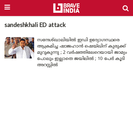
sandeshkhali ED attack
സന്ദേശ്ഖാലിയിൽ ഇഡി ഉദ്യോഗസ്ഥരെ
ആക്രമിച്ച ഷാജഹാൻ ഷെയ്ഖിന് കുരുക്ക്
മുറുകുന്നു ; 2 വർഷത്തിലേറെയായി ജാമ്യം
പോലും ഇല്ലാതെ ജയിലിൽ ; 10 പേർ കൂടി
അറസ്റ്റിൽ