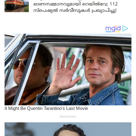
ഓണസമ്മാനവുമായി റെയിൽവേ; 112
സ്പെഷ്യൽ സർവീസുകൾ പ്രഖ്യാപിച്ചു!