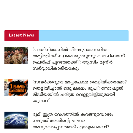
Latest News
‘പാകിസ്താനിൽ വീണ്ടും സൈനിക
അട്ടിമറിക്ക് കളമൊരുങ്ങുന്നു; ഷെഹ്ബാസ്
ഷെരീഫ് പുറത്തേക്ക്!’: ആസിം മുനീർ
സർവ്വാധികാരിയാകും
‘സവർക്കറുടെ മാപ്പപേക്ഷ തെളിയിക്കാമോ?
തെളിയിച്ചാൽ ഒരു ലക്ഷം രൂപ!’; സോഷ്യൽ
മീഡിയയിൽ ചരിത്ര വെല്ലുവിളിയുമായി
യുവാവ്
ഭൂമി ഇത്ര വേഗത്തിൽ കറങ്ങുമ്പോഴും
നമുക്ക് അതിന്റെ ചലനം
അനുഭവപ്പെടാത്തത് എന്തുകൊണ്ട്?