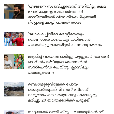
‘എങ്ങനെ സംഭവിച്ചുവെന്ന് അറിയില്ല, ക്ഷമ
ചോദിക്കുന്നു; മോഹൻലാലിന്
ഓസ്ട്രേലിയൻ വിസ നിഷേധിച്ചതായി
റിപ്പോർട്ട് ,മാപ്പ് പറഞ്ഞ് താരം
‘ലോകകപ്പിനിടെ മെസ്സിയെയും
റൊണാൾഡോയെയും വധിക്കാൻ
പദ്ധതിയിട്ടു;ലക്ഷ്യമിട്ടത് ചാവേറാക്രമണം
മദ്യപിച്ച് വാഹനം ഓടിച്ചു, യൂട്യൂബർ ‘ഹെലൻ
ഓഫ് സ്പാർട്ട’യുടെ ലൈസൻസ്
സസ്പെൻഡ് ചെയ്തു; ക്ലാസിലും
പങ്കെടുക്കണം!
ബെംഗളൂരുവിലേക്ക് പോയ
കെഎസ്ആർടിസി ബസ് മറിഞ്ഞ്
ദാരുണാപകടം: ഡ്രൈവറും കണ്ടക്ടറും
മരിച്ചു, 20 യാത്രക്കാർക്ക് പരുക്ക്!
നാട്ടിലേക്ക് വണ്ടി കിട്ടും ! മലയാളികൾക്ക്