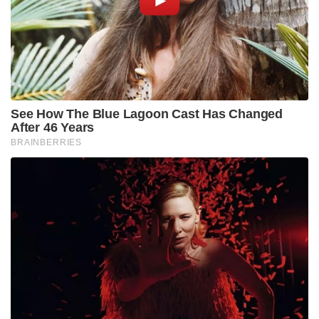
ഒഴിവാക്കിയതായി കൊല്ലപ്പെട്ടവരുടെ
കുടുംബാംഗങ്ങൾ ആരോപിച്ചിരുന്നു. സംസ്ഥാന
പോലീസ് പ്രതികളെ സംരക്ഷിക്കാൻ ശ്രമിക്കുന്നു എന്ന്
ചൂണ്ടിക്കാട്ടി ഇരകളുടെ കുടുംബങ്ങൾ കൊൽക്കത്ത
ഹൈക്കോടതിയെ സമീപിക്കുകയായിരുന്നു.
ഹർജിയിലെ വാദങ്ങൾ ശരിവെച്ച ഹൈക്കോടതി,
കേസിന്റെ അന്വേഷണം സിബിഐക്ക് കൈമാറാൻ
ഉത്തരവിടുകയായിരുന്നു.
Tags:
cbi
west bengal
trinamool congress
ED
shajahan sheikh
sandeshkhali ED attack