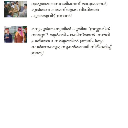
ഗുരുതരാവസ്ഥയിലെന്ന് മാധ്യമങ്ങൾ;
മുജ്തബ ഖമേനിയുടെ വീഡിയോ
പുറത്തുവിട്ട് ഇറാൻ!
മധ്യപൂർവേഷ്യയിൽ പുതിയ ‘ഇസ്ലാമിക്
നാറ്റോ’? തുർക്കി-പാകിസ്താൻ -സൗദി
പ്രതിരോധ സഖ്യത്തിൽ ഈജിപ്തും
ചേർന്നേക്കും; സൂക്ഷ്മമായി നിരീക്ഷിച്ച്
ഇന്ത്യ!