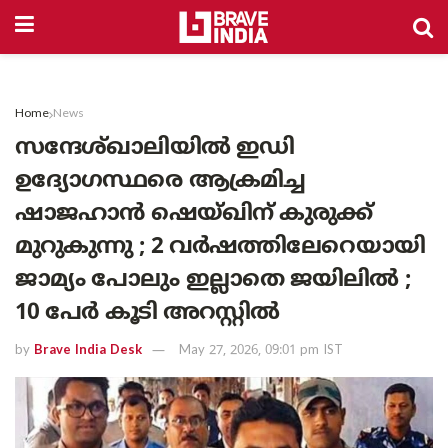
Home
News
സന്ദേശ്ഖാലിയിൽ ഇഡി
ഉദ്യോഗസ്ഥരെ ആക്രമിച്ച
ഷാജഹാൻ ഷെയ്ഖിന് കുരുക്ക്
മുറുകുന്നു ; 2 വർഷത്തിലേറെയായി
ജാമ്യം പോലും ഇല്ലാതെ ജയിലിൽ ;
10 പേർ കൂടി അറസ്റ്റിൽ
by
Brave India Desk
May 27, 2026, 09:01 pm IST