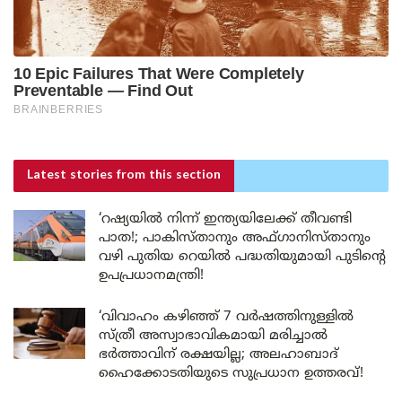
Latest stories
from this section
‘റഷ്യയിൽ നിന്ന് ഇന്ത്യയിലേക്ക് തീവണ്ടി
പാത!; പാകിസ്താനും അഫ്ഗാനിസ്താനും
വഴി പുതിയ റെയിൽ പദ്ധതിയുമായി പുടിന്റെ
ഉപപ്രധാനമന്ത്രി!
‘വിവാഹം കഴിഞ്ഞ് 7 വർഷത്തിനുള്ളിൽ
സ്ത്രീ അസ്വാഭാവികമായി മരിച്ചാൽ
ഭർത്താവിന് രക്ഷയില്ല; അലഹാബാദ്
ഹൈക്കോടതിയുടെ സുപ്രധാന ഉത്തരവ്!