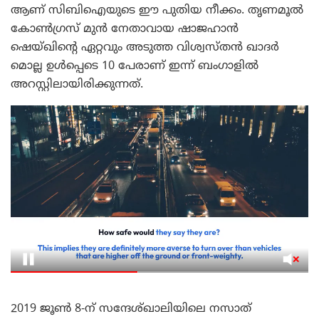
ആണ് സിബിഐയുടെ ഈ പുതിയ നീക്കം. തൃണമൂൽ
കോൺഗ്രസ് മുൻ നേതാവായ ഷാജഹാൻ
ഷെയ്ഖിന്റെ ഏറ്റവും അടുത്ത വിശ്വസ്തൻ ഖാദർ
മൊല്ല ഉൾപ്പെടെ 10 പേരാണ് ഇന്ന് ബംഗാളിൽ
അറസ്റ്റിലായിരിക്കുന്നത്.
2019 ജൂൺ 8-ന് സന്ദേശ്ഖാലിയിലെ നസാത്