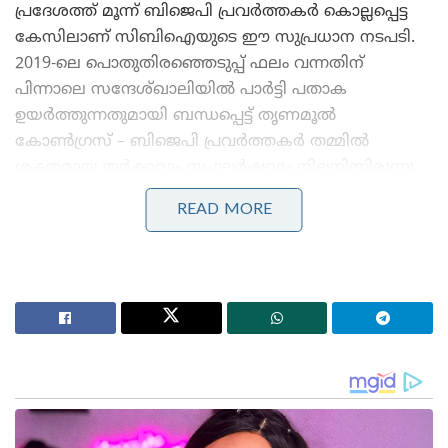
പ്രദേശത്ത് മൂന്ന് ബിജെപി പ്രവർത്തകർ കൊല്ലപ്പെട്ട
കേസിലാണ് സിബിഐയുടെ ഈ സുപ്രധാന നടപടി.
2019-ലെ പൊതുതിരഞ്ഞെടുപ്പ് ഫലം വന്നതിന്
പിന്നാലെ സന്ദേശ്ഖാലിയിൽ പാർട്ടി പതാക
ഉയർത്തുന്നതുമായി ബന്ധപ്പെട്ട് തൃണമൂൽ
കോൺഗ്രസ് – ബിജെപി പ്രവർത്തകർ തമ്മിൽ
ശക്തമായ തർക്കവും സംഘർഷവും നിലനിന്നിരുന്നു.
ഇതിന്റെ തുടർച്ചയായാണ് ബിജെപി പ്രവർത്തകരായ
READ MORE
ദേബ്ദാസ് മൊണ്ടൽ, പ്രദീപ് മൊണ്ടൽ, സുകാന്ത
മണ്ഡൽ എന്നിവർ ക്രൂരമായി കൊലചെയ്യപ്പെടുന്നത്.
ഷാജഹാൻ ഷെയ്ഖിന്റെ നിർദ്ദേശപ്രകാരം ഖാദർ
മൊല്ലയും കൂട്ടാളികളും ചേർന്നാണ് മൂവരെയും
വെട്ടിക്കൊലപ്പെടുത്തിയതെന്ന് സിബിഐ അന്വേഷണ
സംഘം കണ്ടെത്തിയിട്ടുണ്ട്. നേരത്തെ സംസ്ഥാന
പോലീസ് വകുപ്പ് വൻ വീഴ്ചയായിരുന്നു ഈ കേസിൽ
വരുത്തിയിരുന്നത്. എന്നാൽ സിബിഐ കേസ്
ഏറ്റെടുത്തതോടെ യഥാർത്ഥ പ്രതികളിലേക്ക്