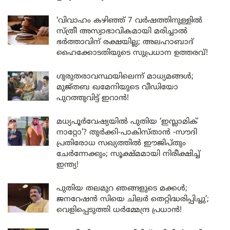
‘വിവാഹം കഴിഞ്ഞ് 7 വർഷത്തിനുള്ളിൽ
സ്ത്രീ അസ്വാഭാവികമായി മരിച്ചാൽ
ഭർത്താവിന് രക്ഷയില്ല; അലഹാബാദ്
ഹൈക്കോടതിയുടെ സുപ്രധാന ഉത്തരവ്!
ഗുരുതരാവസ്ഥയിലെന്ന് മാധ്യമങ്ങൾ;
മുജ്തബ ഖമേനിയുടെ വീഡിയോ
പുറത്തുവിട്ട് ഇറാൻ!
മധ്യപൂർവേഷ്യയിൽ പുതിയ ‘ഇസ്ലാമിക്
നാറ്റോ’? തുർക്കി-പാകിസ്താൻ -സൗദി
പ്രതിരോധ സഖ്യത്തിൽ ഈജിപ്തും
ചേർന്നേക്കും; സൂക്ഷ്മമായി നിരീക്ഷിച്ച്
ഇന്ത്യ!
പുതിയ തലമുറ ഞങ്ങളുടെ മക്കൾ;
ജനറേഷൻ സിയെ ചിലർ തെറ്റിദ്ധരിപ്പിച്ചു’;
വെളിപ്പെടുത്തി ധർമ്മേന്ദ്ര പ്രധാൻ!