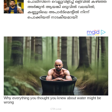
പോലീസിനെ വെല്ലുവിളിച്ച് ഒളിവിൽ കഴിഞ്ഞ
അർജുൻ ആയങ്കി ഒടുവിൽ വലയിൽ;
കണ്ണൂരിലെ അപാർട്മെന്റിൽ നിന്ന്
പൊക്കിയത് നാടകീയമായി!