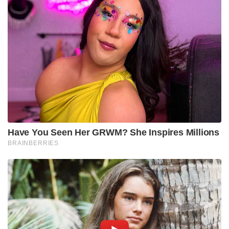
അന്വേഷണം എത്തുകയായിരുന്നു.
Stories you may like
ദേശീയ ചിഹ്നങ്ങളെ അപമാനിക്കുന്നവർക്ക് ഇന്ത്യയിൽ
ജീവിക്കാൻ അർഹതയില്ലെന്ന് യോഗി ആദിത്യനാഥ്:
ലഖ്‌നൗവിൽ തിരംഗ യാത്രയ്ക്ക് തുടക്കം
‘ഭക്ഷണം കഴിച്ചതിന് പിന്നാലെ മരണം;
പാകിസ്താനിൽ ലഷ്കർ കമാൻഡർ കൊല്ലപ്പെട്ടു!’:
അജ്ഞാത തോക്കുധാരികളുടെ പേടിസ്വപ്നത്തിൽ
ഭീകരർ
കേസിന്റെ പ്രാരംഭ ഘട്ടത്തിൽ പശ്ചിമ ബംഗാൾ
പൊലീസിന്റെ ക്രൈം ഇൻവെസ്റ്റിഗേഷൻ
ഡിപ്പാർട്ട്മെന്റ് ആണ് കേസ് അന്വേഷിച്ചിരുന്നത്.
എന്നാൽ, സിഐഡി കോടതിയിൽ സമർപ്പിച്ച
കുറ്റപത്രത്തിൽ ഷാജഹാൻ ഷെയ്ഖ് ഉൾപ്പെടെയുള്ള
28 പ്രധാന പ്രതികളുടെ പേരുകൾ ബോധപൂർവ്വം