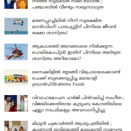
നടത്തി സുഖ്ബീർ സിങ് ബാദൽ ;
പഞ്ചാബിൽ വീണ്ടും സഖ്യസാധ്യത
മരണപ്പാച്ചിലിൽ നിന്ന് സുരക്ഷിത
ലാൻഡിംഗ്! പാരച്യൂട്ടിന് പിന്നിലെ ജീവൻ
രക്ഷാ ശാസ്ത്രം!
ആകാശത്ത് അനങ്ങാതെ നില്‍ക്കുന്ന
ഹെലികോപ്റ്റര്‍! ഇതിന് പിന്നിലെ അദ്ഭുത
ശാസ്ത്രം അറിയാമോ?
സൈക്കിളിൽ തുടങ്ങി വിപ്രോയെക്കൊണ്ട്
ചെക്ക് ബുക്കെടുപ്പിച്ച മലയാളി
ബ്രാൻഡ്!Brahmins Foods
വിവാഹമോചന ഹർജി പിൻവലിച്ച് സംഗീത ;
വിജയ്ക്കെതിരായ കുടുംബ കോടതിയിലെ
എല്ലാ നടപടികളും അവസാനിപ്പിച്ചു
മിഥുൻ ചക്രവർത്തി ആശുപത്രിയിൽ ;
കാണാൻ ഓടിയെത്തി മുഖ്യമന്ത്രി സുവേന്ദു