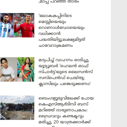
,മാപ്പ് പറഞ്ഞ് താരം
‘ലോകകപ്പിനിടെ
മെസ്സിയെയും
റൊണാൾഡോയെയും
വധിക്കാൻ
പദ്ധതിയിട്ടു;ലക്ഷ്യമിട്ടത്
ചാവേറാക്രമണം
മദ്യപിച്ച് വാഹനം ഓടിച്ചു,
യൂട്യൂബർ ‘ഹെലൻ ഓഫ്
സ്പാർട്ട’യുടെ ലൈസൻസ്
സസ്പെൻഡ് ചെയ്തു;
ക്ലാസിലും പങ്കെടുക്കണം!
ബെംഗളൂരുവിലേക്ക് പോയ
കെഎസ്ആർടിസി ബസ്
മറിഞ്ഞ് ദാരുണാപകടം:
ഡ്രൈവറും കണ്ടക്ടറും
മരിച്ചു, 20 യാത്രക്കാർക്ക്