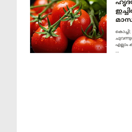
ഹൃദയ
ഇച്ച
മാസ
കൊച്ചി;
ചുവന്ന
എല്ലാം 
...