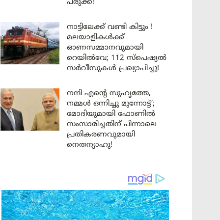
പരുക്ക്!
നാട്ടിലേക്ക് വണ്ടി കിട്ടും !
മലയാളികൾക്ക്
ഓണസമ്മാനവുമായി
റെയിൽവേ; 112 സ്പെഷ്യൽ
സർവീസുകൾ പ്രഖ്യാപിച്ചു!
നന്ദി എൻ്റെ സുഹൃത്തേ,
നമ്മൾ ഒന്നിച്ചു മുന്നോട്ട്’;
മോദിയുമായി ഫോണിൽ
സംസാരിച്ചതിന് പിന്നാലെ
പ്രതികരണവുമായി
നെതന്യാഹു!