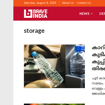
Saturday, August 8, 2026
About Us
Contact Us
NEWS
DE
storage
കാറി
കുട
കുപ്
തിരഞ
ചൂട് കാ
സമയം. 
വെള്ളം 
ജോലിക്ക