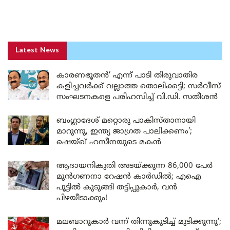
Latest News
കാരണഭൂതൻ’ എന്ന് പാടി തിരുവാതിര
കളിച്ചവർക്ക് വല്ലാത്ത തൊലിക്കട്ടി; സർവീസ്
സംഘടനകളെ പരിഹസിച്ച് വി.ഡി. സതീശൻ
ബംഗ്ലാദേശ് മറ്റൊരു പാകിസ്താനായി
മാറുന്നു, ഇന്ത്യ ജാഗ്രത പാലിക്കണം’;
ഷെയ്ഖ് ഹസീനയുടെ മകൻ
ആദായനികുതി അടയ്ക്കുന്ന 86,000 പേർ
മുൻഗണനാ റേഷൻ കാർഡിൽ; എഐ
പൂട്ടിൽ കുടുങ്ങി തട്ടിപ്പുകാർ, വൻ
പിഴയീടാക്കും!
മലബാറുകാർ വന്ന് തിന്നുകുടിച്ച് മുടിക്കുന്നു’;