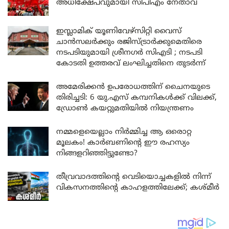
അധിക്ഷേപവുമായി സിപിഎം നേതാവ്
ഇസ്ലാമിക് യൂണിവേഴ്സിറ്റി വൈസ്
ചാൻസലർക്കും രജിസ്ട്രാർക്കുമെതിരെ
നടപടിയുമായി ശ്രീനഗർ സിഎടി ; നടപടി
കോടതി ഉത്തരവ് ലംഘിച്ചതിനെ തുടർന്ന്
അമേരിക്കൻ ഉപരോധത്തിന് ചൈനയുടെ
തിരിച്ചടി: 6 യു.എസ് കമ്പനികൾക്ക് വിലക്ക്,
ഡ്രോൺ കയറ്റുമതിയിൽ നിയന്ത്രണം
നമ്മളെയെല്ലാം നിർമ്മിച്ച ആ ഒരൊറ്റ
മൂലകം! കാർബണിന്റെ ഈ രഹസ്യം
നിങ്ങളറിഞ്ഞിട്ടുണ്ടോ?
തീവ്രവാദത്തിന്റെ വെടിയൊച്ചകളിൽ നിന്ന്
വികസനത്തിന്റെ കാഹളത്തിലേക്ക്; കശ്മീർ