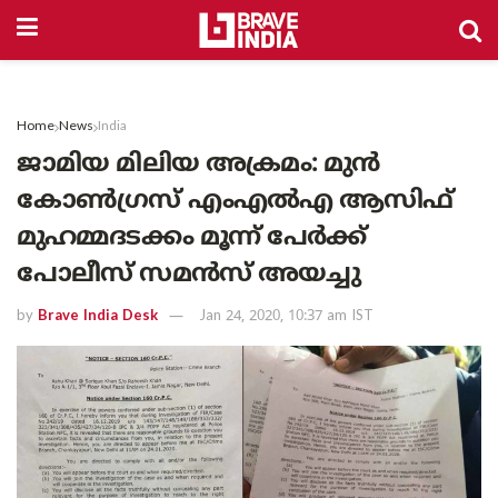
Home
News
India
ജാമിയ മിലിയ അക്രമം: മുൻ
കോൺഗ്രസ് എം‌എൽ‌എ ആസിഫ്
മുഹമ്മദടക്കം മൂന്ന് പേർക്ക്
പോലീസ് സമൻസ് അയച്ചു
by
Brave India Desk
Jan 24, 2020, 10:37 am IST