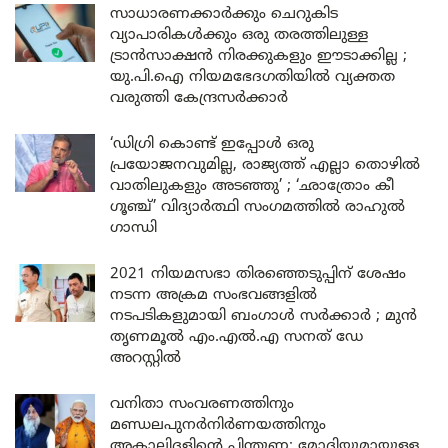
സാധാരണക്കാർക്കും ചെറുകിട
വ്യാപാരികൾക്കും ഒരു തരത്തിലുള്ള
ട്രാൻസാക്ഷൻ നിരക്കുകളും ഈടാക്കില്ല ;
യു.പി.ഐ നിയമഭേദഗതിയിൽ വ്യക്തത
വരുത്തി കേന്ദ്രസർക്കാർ
‘ഡിഗ്രി കൊണ്ട് ഇപ്പോൾ ഒരു
പ്രയോജനവുമില്ല, രാജ്യത്ത് എല്ലാ തൊഴിൽ
വാതിലുകളും അടഞ്ഞു’ ; ‘ഛാത്രോം കീ
ഗൂഞ്ച്’ വിദ്യാർത്ഥി സംഗമത്തിൽ രാഹുൽ
ഗാന്ധി
2021 നിയമസഭാ തിരഞ്ഞെടുപ്പിന് ശേഷം
നടന്ന അക്രമ സംഭവങ്ങളിൽ
നടപടികളുമായി ബംഗാൾ സർക്കാർ ; മുൻ
തൃണമൂൽ എം.എൽ.എ സനത് ഡേ
അറസ്റ്റിൽ
വനിതാ സംവരണത്തിനും
മണ്ഡലപുനർനിർണയത്തിനും
അകാലിദളിന്റെ പിന്തുണ; മോദിയുമായുള്ള