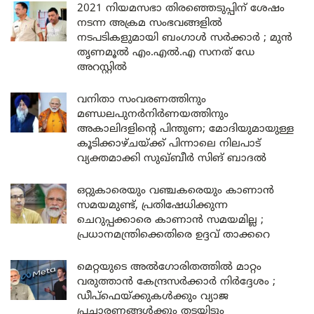
2021 നിയമസഭാ തിരഞ്ഞെടുപ്പിന് ശേഷം
നടന്ന അക്രമ സംഭവങ്ങളിൽ
നടപടികളുമായി ബംഗാൾ സർക്കാർ ; മുൻ
തൃണമൂൽ എം.എൽ.എ സനത് ഡേ
അറസ്റ്റിൽ
വനിതാ സംവരണത്തിനും
മണ്ഡലപുനർനിർണയത്തിനും
അകാലിദളിന്റെ പിന്തുണ; മോദിയുമായുള്ള
കൂടിക്കാഴ്ചയ്ക്ക് പിന്നാലെ നിലപാട്
വ്യക്തമാക്കി സുഖ്ബീർ സിങ് ബാദൽ
ഒറ്റുകാരെയും വഞ്ചകരെയും കാണാൻ
സമയമുണ്ട്, പ്രതിഷേധിക്കുന്ന
ചെറുപ്പക്കാരെ കാണാൻ സമയമില്ല ;
പ്രധാനമന്ത്രിക്കെതിരെ ഉദ്ദവ് താക്കറെ
മെറ്റയുടെ അൽഗോരിതത്തിൽ മാറ്റം
വരുത്താൻ കേന്ദ്രസർക്കാർ നിർദ്ദേശം ;
ഡീപ്‌ഫെയ്ക്കുകൾക്കും വ്യാജ
പ്രചാരണങ്ങൾക്കും തടയിടും