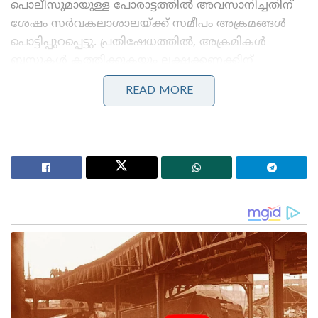
പൊലീസുമായുള്ള പോരാട്ടത്തിൽ അവസാനിച്ചതിന്
ശേഷം സർവകലാശാലയ്ക്ക് സമീപം അക്രമങ്ങൾ
പൊട്ടിപ്പുറപ്പെട്ടു. പ്രതിഷേധത്തിൽ, അക്രമികൾ
ബസുകൾ കത്തിക്കുകയും ലക്ഷക്കണക്കിന്
രൂപയുടെ പൊതുമുതൽ നശിപ്പിക്കുകയും
READ MORE
ചെയ്തിരുന്നു. ഏറ്റുമുട്ടലിൽ നിരവധി പോലീസ്
ഉദ്യോഗസ്ഥർക്കും പരിക്കേറ്റു.
Stories you may like
സാധാരണക്കാർക്കും ചെറുകിട വ്യാപാരികൾക്കും ഒരു
തരത്തിലുള്ള ട്രാൻസാക്ഷൻ നിരക്കുകളും ഈടാക്കില്ല
; യു.പി.ഐ നിയമഭേദഗതിയിൽ വ്യക്തത വരുത്തി
കേന്ദ്രസർക്കാർ
‘ഡിഗ്രി കൊണ്ട് ഇപ്പോൾ ഒരു പ്രയോജനവുമില്ല,
രാജ്യത്ത് എല്ലാ തൊഴിൽ വാതിലുകളും അടഞ്ഞു’ ;
‘ഛാത്രോം കീ ഗൂഞ്ച്’ വിദ്യാർത്ഥി സംഗമത്തിൽ
രാഹുൽ ഗാന്ധി