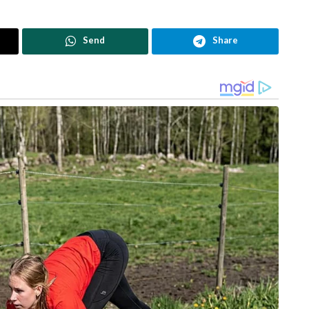
Send
Share