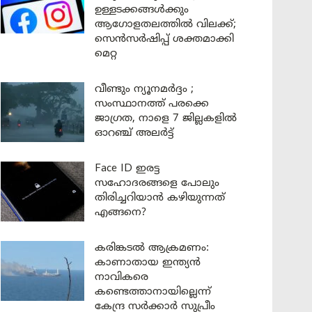
ഉള്ളടക്കങ്ങൾക്കും
ആഗോളതലത്തിൽ വിലക്ക്;
സെൻസർഷിപ്പ് ശക്തമാക്കി
മെറ്റ
വീണ്ടും ന്യൂനമർദ്ദം ;
സംസ്ഥാനത്ത് പരക്കെ
ജാഗ്രത, നാളെ 7 ജില്ലകളിൽ
ഓറഞ്ച് അലർട്ട്
Face ID ഇരട്ട
സഹോദരങ്ങളെ പോലും
തിരിച്ചറിയാൻ കഴിയുന്നത്
എങ്ങനെ?
കരിങ്കടൽ ആക്രമണം:
കാണാതായ ഇന്ത്യൻ
നാവികരെ
കണ്ടെത്താനായില്ലെന്ന്
കേന്ദ്ര സർക്കാർ സുപ്രീം