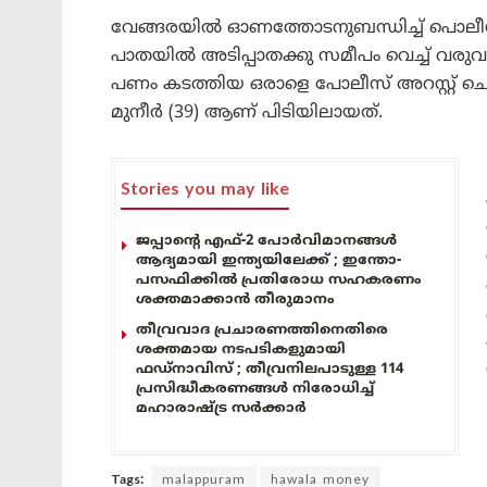
വേങ്ങരയിൽ ഓണത്തോടനുബന്ധിച്ച് പൊല
പാതയിൽ അടിപ്പാതക്കു സമീപം വെച്ച് വരു
പണം കടത്തിയ ഒരാളെ പോലീസ് അറസ്റ്റ് ചെയ
മുനീർ (39) ആണ് പിടിയിലായത്.
Stories you may like
ജപ്പാന്റെ എഫ്-2 പോർവിമാനങ്ങൾ
ആദ്യമായി ഇന്ത്യയിലേക്ക് ; ഇന്തോ-
പസഫിക്കിൽ പ്രതിരോധ സഹകരണം
ശക്തമാക്കാൻ തീരുമാനം
തീവ്രവാദ പ്രചാരണത്തിനെതിരെ
ശക്തമായ നടപടികളുമായി
ഫഡ്നാവിസ് ; തീവ്രനിലപാടുള്ള 114
പ്രസിദ്ധീകരണങ്ങൾ നിരോധിച്ച്
മഹാരാഷ്ട്ര സർക്കാർ
Tags:
malappuram
hawala money