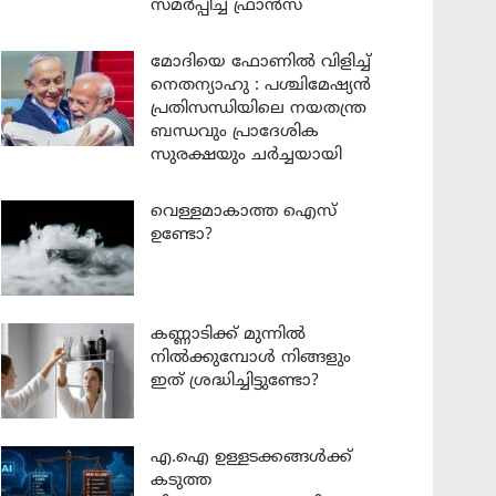
സമർപ്പിച്ച് ഫ്രാൻസ്
മോദിയെ ഫോണിൽ വിളിച്ച്
നെതന്യാഹു : പശ്ചിമേഷ്യൻ
പ്രതിസന്ധിയിലെ നയതന്ത്ര
ബന്ധവും പ്രാദേശിക
സുരക്ഷയും ചർച്ചയായി
വെള്ളമാകാത്ത ഐസ്
ഉണ്ടോ?
കണ്ണാടിക്ക് മുന്നിൽ
നിൽക്കുമ്പോൾ നിങ്ങളും
ഇത് ശ്രദ്ധിച്ചിട്ടുണ്ടോ?
എ.ഐ ഉള്ളടക്കങ്ങൾക്ക്
കടുത്ത