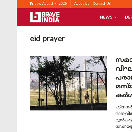
Friday, August 7, 2026
About Us
Contact Us
NEWS
DE
eid prayer
സമാ
വിഘ
പരാജ
മസ്
കർശ
ശ്രീനഗ
രാജ്യവി
മുൻകരു
സേനയും