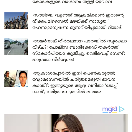
കോടികളുടെ വാഗ്ദാനം തള്ളി യുവാവ്
‘സൗദിയെ വളഞ്ഞ് ആക്രമിക്കാൻ ഇറാന്റെ
നീക്കം,മിസൈൽ മഴയ്ക്ക് സാധ്യത!’:
രഹസ്യാന്വേഷണ മുന്നറിയിപ്പുമായി റിയാദ്
‘അമർനാഥ് തീർത്ഥാടന പാതയിൽ സുരക്ഷാ
വീഴ്ച?; പോലീസ് ബാരിക്കേഡ് തകർത്ത്
സ്കോർപിയോ കുതിച്ചു, വെടിവെച്ച് സേന!’:
ജാഗ്രതാ നിർദ്ദേശം!
‘ആകാശപ്പോരിൽ ഇനി പെൺകരുത്ത്;
വ്യോമസേനയിൽ ചരിത്രമെഴുതി ഭാവന
കാന്ത്!’: ഇന്ത്യയുടെ ആദ്യ വനിതാ ‘ടോപ്പ്
ഗൺ’; ചരിത്ര നേട്ടത്തിൽ ഭാരതം!