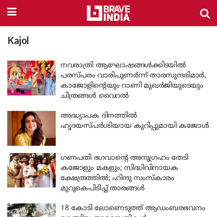
Kajol
നവരാത്രി ആഘോഷങ്ങൾക്കിടയിൽ
പരസ്പരം വാരിപുണർന്ന് താരസുന്ദരിമാർ,
കാജോളിന്റെയും റാണി മുഖർജിയുടെയും
ചിത്രങ്ങൾ വൈറൽ
അദ്ധ്യാപക ദിനത്തിൽ
ഹൃദയസ്പർശിയായ കുറിപ്പുമായി കജോൾ
ഗണപതി ഭഗവാന്റെ അനുഗ്രഹം തേടി
കജോളും മകളും; സിദ്ധിവിനായക
ക്ഷേത്രത്തിൽ; ഹിന്ദു സംസ്‌കാരം
മുറുകെപിടിച്ച് താരങ്ങൾ
18 കോടി ലോണെടുത്ത് ആഡംബരഭവനം