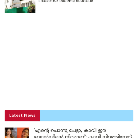
വാങ്ങിയ താരദമ്പതികൾ
Latest News
‘എന്റെ പൊന്നു ചേട്ടാ, കാവി ഈ
ബ്രാൻഡിന്റെ നിറമാണ്; കാവി നിറത്തിനോട്