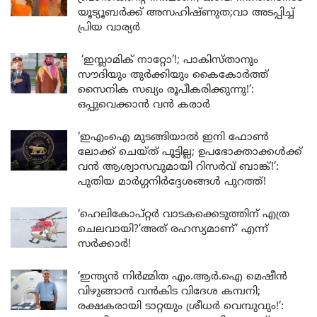
യൂട്യൂബർക്ക് അസഹിഷ്ണുത;വാ അടപ്പിച്ച്
പ്രിയ വാര്യർ
‘ഇസ്ലാമിക് നാറ്റോ’!; പാകിസ്താനും
സൗദിയും തുർക്കിയും കൈകോർത്ത്
സൈനിക സഖ്യം രൂപീകരിക്കുന്നു!’:
ഒപ്പുവെക്കാൻ വൻ കരാർ
‘ഇഎംഐ മുടങ്ങിയാൽ ഇനി ഫോൺ
ലോക്ക് ചെയ്ത് പൂട്ടില്ല; ഉപഭോക്താക്കൾക്ക്
വൻ ആശ്വാസവുമായി റിസർവ് ബാങ്ക്!’:
പുതിയ മാർഗ്ഗനിർദ്ദേശങ്ങൾ പുറത്ത്!
‘ഹെലികോപ്റ്റർ വാടകക്കെടുത്തിന് എത്ര
ചെലവായി?’അത് രഹസ്യമാണ്’ എന്ന്
സർക്കാർ!
‘ഇന്ത്യൻ നിർമ്മിത എം.ആർ.ഐ മെഷീൻ
വിഴുങ്ങാൻ വൻകിട വിദേശ കമ്പനി;
രക്ഷകരായി ടാറ്റയും ശ്രീധർ വെമ്പുവും!’: