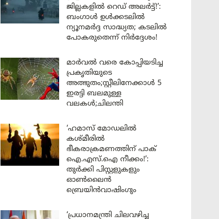
ജില്ലകളിൽ റെഡ് അലർട്ട്!’:
ബംഗാൾ ഉൾക്കടലിൽ
ന്യൂനമർദ്ദ സാദ്ധ്യത; കടലിൽ
പോകരുതെന്ന് നിർദ്ദേശം!
മാർവൽ വരെ കോപ്പിയടിച്ച
പ്രകൃതിയുടെ
അത്ഭുതം;സ്റ്റീലിനേക്കാൾ 5
ഇരട്ടി ബലമുള്ള
വലകൾ;ചിലന്തി
‘ഹമാസ് മോഡലിൽ
കശ്മീരിൽ
ഭീകരാക്രമണത്തിന് പാക്
ഐ.എസ്.ഐ നീക്കം!’:
തുർക്കി പിസ്റ്റളുകളും
ഓൺലൈൻ
ബ്രെയിൻവാഷിംഗും
‘പ്രധാനമന്ത്രി ചിലവഴിച്ച