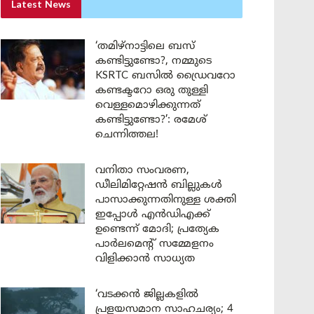
Latest News
‘തമിഴ്‌നാട്ടിലെ ബസ്
കണ്ടിട്ടുണ്ടോ?, നമ്മുടെ
KSRTC ബസിൽ ഡ്രൈവറോ
കണ്ടക്ടറോ ഒരു തുള്ളി
വെള്ളമൊഴിക്കുന്നത്
കണ്ടിട്ടുണ്ടോ?’: രമേശ്
ചെന്നിത്തല!
വനിതാ സംവരണ,
ഡീലിമിറ്റേഷൻ ബില്ലുകൾ
പാസാക്കുന്നതിനുള്ള ശക്തി
ഇപ്പോൾ എൻഡിഎക്ക്
ഉണ്ടെന്ന് മോദി; പ്രത്യേക
പാർലമെന്റ് സമ്മേളനം
വിളിക്കാൻ സാധ്യത
‘വടക്കൻ ജില്ലകളിൽ
പ്രളയസമാന സാഹചര്യം; 4