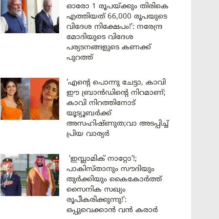
ഓരോ 1 രൂപയ്ക്കും തിരികെ
എത്തിയത് 66,000 രൂപയുടെ
വിദേശ നിക്ഷേപം!’: നരേന്ദ്ര
മോദിയുടെ വിദേശ
പര്യടനങ്ങളുടെ കണക്ക്
പുറത്ത്
‘എന്റെ പൊന്നു ചേട്ടാ, കാവി
ഈ ബ്രാൻഡിന്റെ നിറമാണ്;
കാവി നിറത്തിനോട്
യൂട്യൂബർക്ക്
അസഹിഷ്ണുത;വാ അടപ്പിച്ച്
പ്രിയ വാര്യർ
‘ഇസ്ലാമിക് നാറ്റോ’!;
പാകിസ്താനും സൗദിയും
തുർക്കിയും കൈകോർത്ത്
സൈനിക സഖ്യം
രൂപീകരിക്കുന്നു!’:
ഒപ്പുവെക്കാൻ വൻ കരാർ