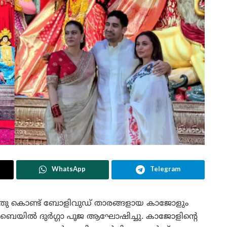
WhatsApp
Telegram
െയ്തു കൊണ്ട് ബോളിവുഡ് താരങ്ങളായ കാജോളും
ംബൈയിൽ ദുർഗ്ഗാ പൂജ ആഘോഷിച്ചു. കാജോളിന്റെ