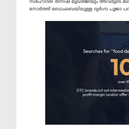
സഹോദരി തനിഷ മുഖർജിയും അവരുടെ മറ്റൊ
നോർത്ത് ബോംബെയിലുള്ള ദുർഗാ പൂജാ പന്ത