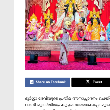
Share on Facebook
Tweet
ദുർഗ്ഗാ ദേവിയുടെ പ്രതിമ അനാച്ഛാദനം ച
റാണി മുഖർജിയും കുടുംബത്തോടൊപ്പം മു