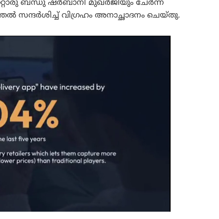
രു ബന്ധു ഷർബാനി മുഖർജിയും ചേർന്ന്
ൽ സന്ദർശിച്ച് വിഗ്രഹം അനാച്ഛാദനം ചെയ്തു.