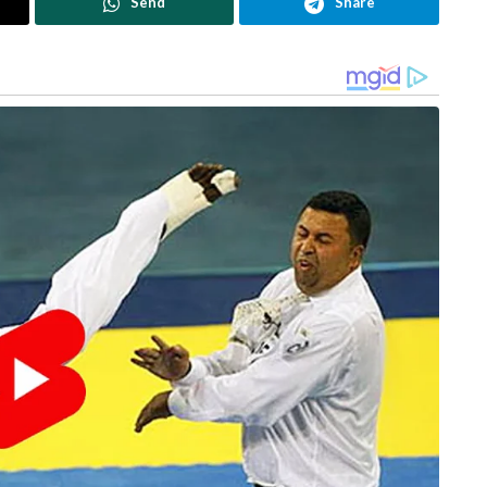
Send
Share