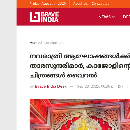
Friday, August 7, 2026
About Us
Contact Us
NEWS
DE
Home
Entertainment
നവരാത്രി ആഘോഷങ്ങൾക്കിട
താരസുന്ദരിമാർ, കാജോളിന്റ
ചിത്രങ്ങൾ വൈറൽ
by
Brave India Desk
Sep 28, 2025, 06:36 pm IST
in