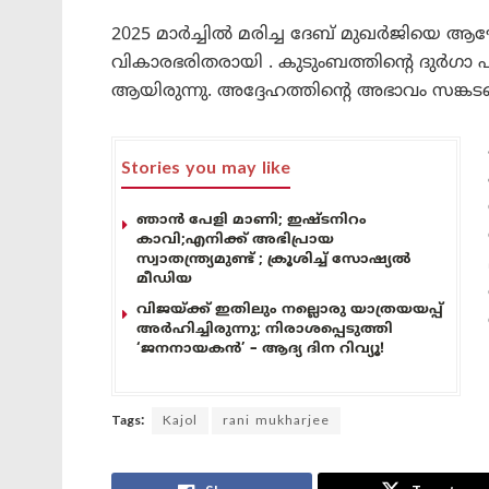
2025 മാർച്ചിൽ മരിച്ച ദേബ് മുഖർജിയെ 
വികാരഭരിതരായി . കുടുംബത്തിന്റെ ദുർഗാ
ആയിരുന്നു. അദ്ദേഹത്തിന്റെ അഭാവം സങ്കടപ
Stories you may like
ഞാൻ പേളി മാണി; ഇഷ്ടനിറം
കാവി;എനിക്ക് അഭിപ്രായ
സ്വാതന്ത്ര്യമുണ്ട് ; ക്രൂശിച്ച്‌ സോഷ്യൽ
മീഡിയ
വിജയ്ക്ക് ഇതിലും നല്ലൊരു യാത്രയയപ്പ്
അർഹിച്ചിരുന്നു; നിരാശപ്പെടുത്തി
‘ജനനായകൻ’ – ആദ്യ ദിന റിവ്യൂ!
Tags:
Kajol
rani mukharjee