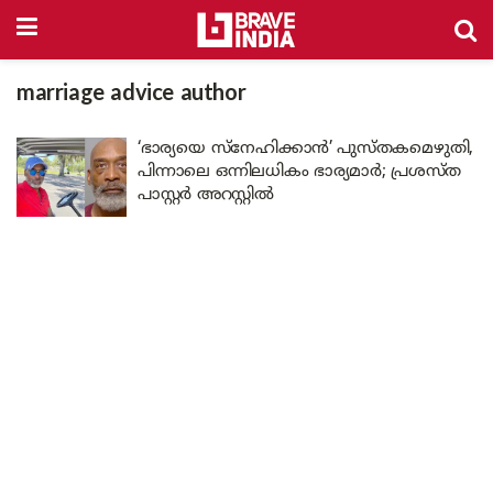
marriage advice author
‘ഭാര്യയെ സ്നേഹിക്കാൻ’ പുസ്തകമെഴുതി,
പിന്നാലെ ഒന്നിലധികം ഭാര്യമാർ; പ്രശസ്ത
പാസ്റ്റർ അറസ്റ്റിൽ