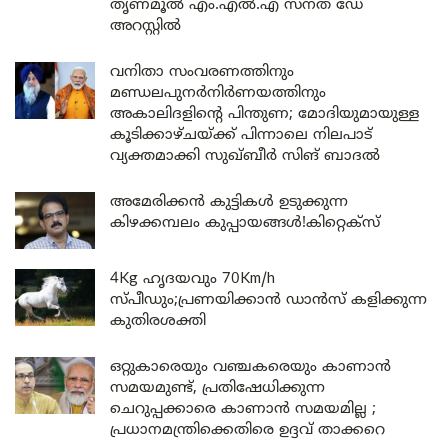
തൃണമൂൽ എം.എൽ.എ സനത് ഡേ
അറസ്റ്റിൽ
വനിതാ സംവരണത്തിനും
മണ്ഡലപുനർനിർണയത്തിനും
അകാലിദളിന്റെ പിന്തുണ; മോദിയുമായുള്ള
കൂടിക്കാഴ്ചയ്ക്ക് പിന്നാലെ നിലപാട്
വ്യക്തമാക്കി സുഖ്ബീർ സിങ് ബാദൽ
അമേരിക്കൻ കുട്ടികൾ ഉടുക്കുന്ന
കിഴക്കമ്പലം കുപ്പായങ്ങൾ!കിറ്റെക്സ്
4Kg ഹൃദയവും 70Km/h
സ്പീഡും;പ്രണയിക്കാൻ ഡാൻസ് കളിക്കുന്ന
കുതിരശക്തി
ഒറ്റുകാരെയും വഞ്ചകരെയും കാണാൻ
സമയമുണ്ട്, പ്രതിഷേധിക്കുന്ന
ചെറുപ്പക്കാരെ കാണാൻ സമയമില്ല ;
പ്രധാനമന്ത്രിക്കെതിരെ ഉദ്ദവ് താക്കറെ