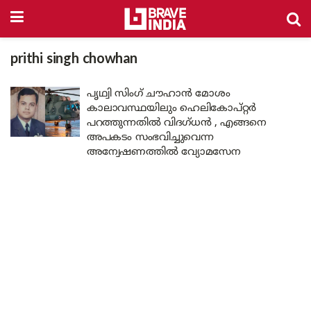
prithi singh chowhan
പൃഥ്വി സിംഗ് ചൗഹാൻ മോശം
കാലാവസ്ഥയിലും ഹെലികോപ്റ്റർ
പറത്തുന്നതിൽ വിദഗ്ധൻ , എങ്ങനെ
അപകടം സംഭവിച്ചുവെന്ന
അന്വേഷണത്തിൽ വ്യോമസേന