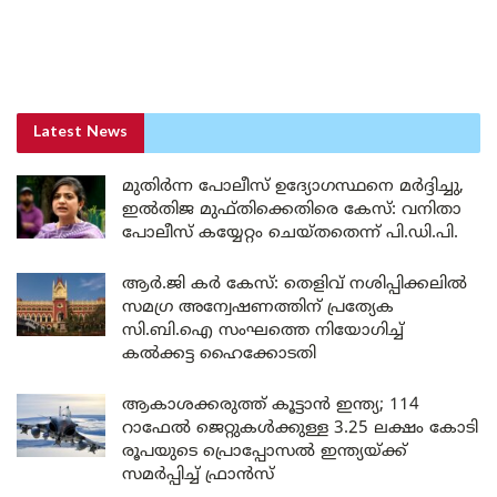
Latest News
മുതിർന്ന പോലീസ് ഉദ്യോഗസ്ഥനെ മർദ്ദിച്ചു,
ഇൽതിജ മുഫ്തിക്കെതിരെ കേസ്: വനിതാ
പോലീസ് കയ്യേറ്റം ചെയ്തതെന്ന് പി.ഡി.പി.
ആർ.ജി കർ കേസ്: തെളിവ് നശിപ്പിക്കലിൽ
സമഗ്ര അന്വേഷണത്തിന് പ്രത്യേക
സി.ബി.ഐ സംഘത്തെ നിയോഗിച്ച്
കൽക്കട്ട ഹൈക്കോടതി
ആകാശക്കരുത്ത് കൂട്ടാൻ ഇന്ത്യ; 114
റാഫേൽ ജെറ്റുകൾക്കുള്ള 3.25 ലക്ഷം കോടി
രൂപയുടെ പ്രൊപ്പോസൽ ഇന്ത്യയ്ക്ക്
സമർപ്പിച്ച് ഫ്രാൻസ്