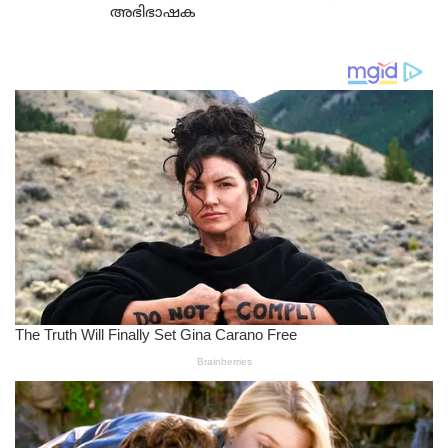
അഭിഭാഷക