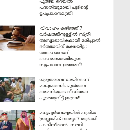
പുതിയ റെയിൽ
പദ്ധതിയുമായി പുടിന്റെ
ഉപപ്രധാനമന്ത്രി!
‘വിവാഹം കഴിഞ്ഞ് 7
വർഷത്തിനുള്ളിൽ സ്ത്രീ
അസ്വാഭാവികമായി മരിച്ചാൽ
ഭർത്താവിന് രക്ഷയില്ല;
അലഹാബാദ്
ഹൈക്കോടതിയുടെ
സുപ്രധാന ഉത്തരവ്!
ഗുരുതരാവസ്ഥയിലെന്ന്
മാധ്യമങ്ങൾ; മുജ്തബ
ഖമേനിയുടെ വീഡിയോ
പുറത്തുവിട്ട് ഇറാൻ!
മധ്യപൂർവേഷ്യയിൽ പുതിയ
‘ഇസ്ലാമിക് നാറ്റോ’? തുർക്കി-
പാകിസ്താൻ -സൗദി