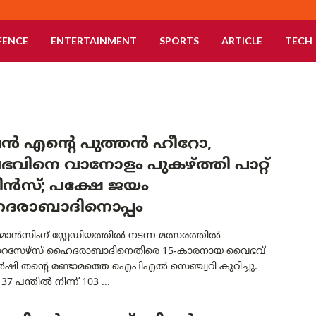
FENCE
ENTERTAINMENT
SPORTS
ARTICLE
TECH
 എന്റെ പുത്തൻ ഹീറോ,
വിനെ വാനോളം പുകഴ്ത്തി പാറ്റ്
മിൻസ്; പക്ഷേ ജയം
രാബാദിനൊപ്പം
മാൻസിംഗ് സ്റ്റേഡിയത്തിൽ നടന്ന മത്സരത്തിൽ
േഴ്‌സ് ഹൈദരാബാദിനെതിരെ 15-കാരനായ വൈഭവ്
ൻഷി തന്റെ രണ്ടാമത്തെ ഐപിഎൽ സെഞ്ച്വറി കുറിച്ചു.
7 പന്തിൽ നിന്ന് 103 ...