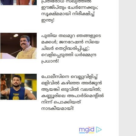
പ്രതിരോധ സഖ്യത്തിൽ
ഈജിപ്തും ചേർന്നേക്കും;
സൂക്ഷ്മമായി നിരീക്ഷിച്ച്
ഇന്ത്യ!
പുതിയ തലമുറ ഞങ്ങളുടെ
മക്കൾ; ജനറേഷൻ സിയെ
ചിലർ തെറ്റിദ്ധരിപ്പിച്ചു’;
വെളിപ്പെടുത്തി ധർമ്മേന്ദ്ര
പ്രധാൻ!
പോലീസിനെ വെല്ലുവിളിച്ച്
ഒളിവിൽ കഴിഞ്ഞ അർജുൻ
ആയങ്കി ഒടുവിൽ വലയിൽ;
കണ്ണൂരിലെ അപാർട്മെന്റിൽ
നിന്ന് പൊക്കിയത്
നാടകീയമായി!