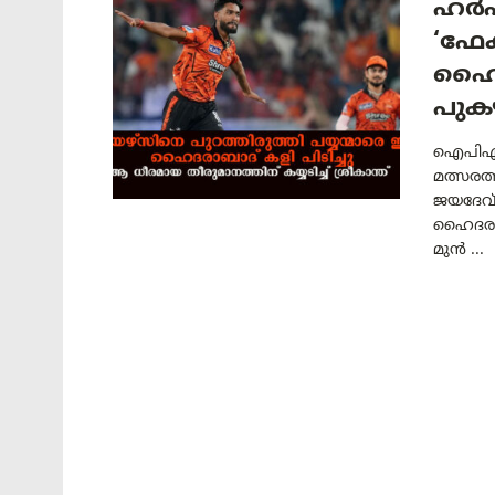
ഹർഷല
‘ഫേക
ഹൈദര
പുകഴ
ഐപിഎൽ
മത്സരത
ജയദേവ്
ഹൈദരാബാ
മുൻ ...