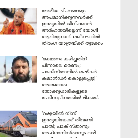
ദേശീയ ചിഹ്നങ്ങളെ
അപമാനിക്കുന്നവർക്ക്
ഇന്ത്യയിൽ ജീവിക്കാൻ
അർഹതയില്ലെന്ന് യോഗി
ആദിത്യനാഥ്: ലഖ്‌നൗവിൽ
തിരംഗ യാത്രയ്ക്ക് തുടക്കം
‘ഭക്ഷണം കഴിച്ചതിന്
പിന്നാലെ മരണം;
പാകിസ്താനിൽ ലഷ്കർ
കമാൻഡർ കൊല്ലപ്പെട്ടു!’:
അജ്ഞാത
തോക്കുധാരികളുടെ
പേടിസ്വപ്നത്തിൽ ഭീകരർ
‘റഷ്യയിൽ നിന്ന്
ഇന്ത്യയിലേക്ക് തീവണ്ടി
പാത!; പാകിസ്താനും
അഫ്ഗാനിസ്താനും വഴി