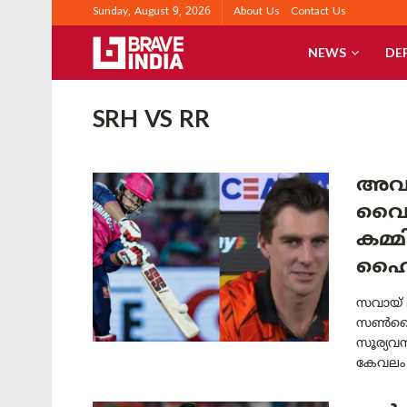
Sunday, August 9, 2026
About Us
Contact Us
NEWS
DE
SRH VS RR
അവൻ
വൈഭ
കമ്
ഹൈദ
സവായ് 
സൺറൈസ
സൂര്യവ
കേവലം 3