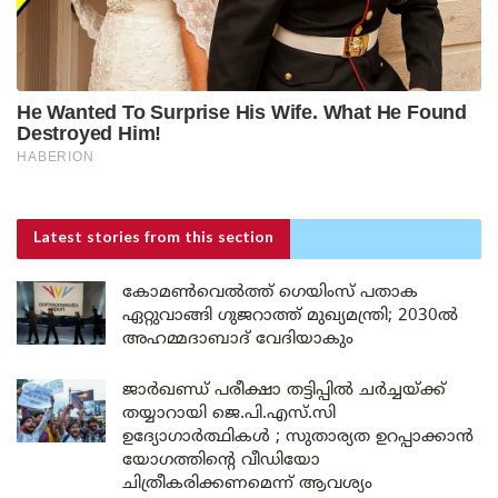
Latest stories
from this section
കോമൺവെൽത്ത് ഗെയിംസ് പതാക
ഏറ്റുവാങ്ങി ഗുജറാത്ത് മുഖ്യമന്ത്രി; 2030ൽ
അഹമ്മദാബാദ് വേദിയാകും
ജാർഖണ്ഡ് പരീക്ഷാ തട്ടിപ്പിൽ ചർച്ചയ്ക്ക്
തയ്യാറായി ജെ.പി.എസ്.സി
ഉദ്യോഗാർത്ഥികൾ ; സുതാര്യത ഉറപ്പാക്കാൻ
യോഗത്തിന്റെ വീഡിയോ
ചിത്രീകരിക്കണമെന്ന് ആവശ്യം