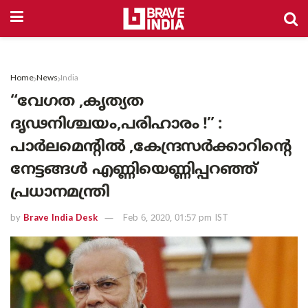
Home
News
India
“വേഗത ,കൃത്യത
ദൃഢനിശ്ചയം,പരിഹാരം !” :
പാർലമെന്റിൽ ,കേന്ദ്രസർക്കാറിന്റെ
നേട്ടങ്ങൾ എണ്ണിയെണ്ണിപ്പറഞ്ഞ്
പ്രധാനമന്ത്രി
by
Brave India Desk
Feb 6, 2020, 01:57 pm IST