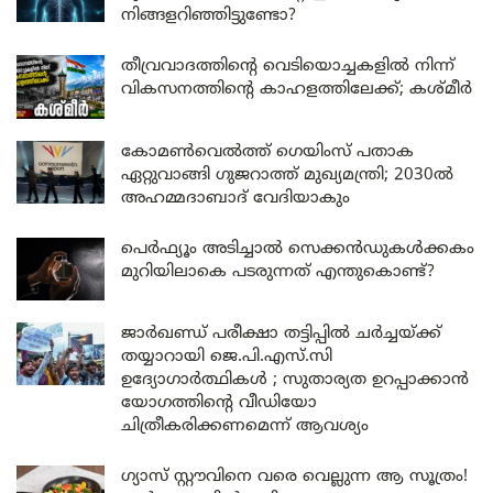
നിങ്ങളറിഞ്ഞിട്ടുണ്ടോ?
തീവ്രവാദത്തിന്റെ വെടിയൊച്ചകളിൽ നിന്ന്
വികസനത്തിന്റെ കാഹളത്തിലേക്ക്; കശ്മീർ
കോമൺവെൽത്ത് ഗെയിംസ് പതാക
ഏറ്റുവാങ്ങി ഗുജറാത്ത് മുഖ്യമന്ത്രി; 2030ൽ
അഹമ്മദാബാദ് വേദിയാകും
പെർഫ്യൂം അടിച്ചാൽ സെക്കൻഡുകൾക്കകം
മുറിയിലാകെ പടരുന്നത് എന്തുകൊണ്ട്?
ജാർഖണ്ഡ് പരീക്ഷാ തട്ടിപ്പിൽ ചർച്ചയ്ക്ക്
തയ്യാറായി ജെ.പി.എസ്.സി
ഉദ്യോഗാർത്ഥികൾ ; സുതാര്യത ഉറപ്പാക്കാൻ
യോഗത്തിന്റെ വീഡിയോ
ചിത്രീകരിക്കണമെന്ന് ആവശ്യം
ഗ്യാസ് സ്റ്റൗവിനെ വരെ വെല്ലുന്ന ആ സൂത്രം!