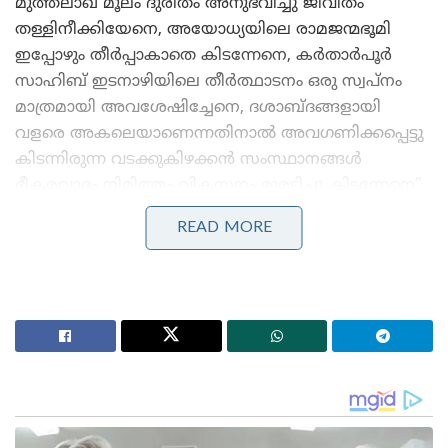
മുത്തലാഖ് മൂലം ദുരിതം അനുഭവിച്ചു ജീവിതം
തള്ളിനീക്കിയേനെ, അയോധ്യയിലെ രാമജന്മഭൂമി
ഇപ്പോഴും തീർപ്പാകാതെ കിടന്നേനെ, കർതാർപൂർ
സാഹിബ് ഇടനാഴിയിലെ തീർത്ഥാടനം ഒരു സ്വപ്നം
മാത്രമായി അവശേഷിച്ചേനെ, ദശാബ്ദങ്ങളായി
വളരെ അകലെയാണെന്നതിനാൽ അവഗണിക്കപ്പെട്ടു
കിടന്നിരുന്ന വടക്കുകിഴക്കൻ സംസ്ഥാനങ്ങൾ
ഭീകരവാദം നിമിത്തം വികസനം മുരടിച്ചു കിടന്നേനെ”
എന്നിങ്ങനെ ബിജെപി ഭരണകാലത്തെ നേട്ടങ്ങൾ
READ MORE
എണ്ണി എണ്ണി പറഞ്ഞുകൊണ്ടാണ് പ്രധാനമന്ത്രി
നരേന്ദ്രമോഡി പ്രസംഗിച്ചത്.
Stories you may like
ഇസ്ലാമിക് യൂണിവേഴ്സിറ്റി വൈസ് ചാൻസലർക്കും
രജിസ്ട്രാർക്കുമെതിരെ നടപടിയുമായി ശ്രീനഗർ
സിഎടി ; നടപടി കോടതി ഉത്തരവ് ലംഘിച്ചതിനെ
തുടർന്ന്