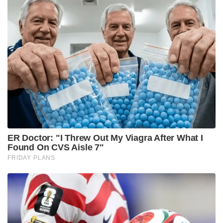
തീവ്രവാദത്തിന്റെ വെടിയൊച്ചകളിൽ നിന്ന്
വികസനത്തിന്റെ കാഹളത്തിലേക്ക്; കശ്മീർ
ഇടനിലക്കാരില്ലാതെ, നൂലാമാലകളില്ലാതെ,നേരിട്ട്
നടക്കുന്ന പ്രധാനമന്ത്രി കിസാൻ സമ്മാൻ യോജന
പദ്ധതി, കർഷകരുടെ ജീവിതം തന്നെ മാറ്റി
മറിച്ചിരിക്കുന്നുവെന്നും, ബിജെപി ഗവൺമെന്റിന്റെ
കാലഘട്ടത്തിൽ, അഞ്ചിരട്ടിയാക്കിയ കാർഷിക
ബഡ്ജറ്റും കാർഷിക വൃത്തിക്ക് ഒരുപാട്
ഗുണകരമായെന്നും പ്രധാനമന്ത്രി കൂട്ടിച്ചേർത്തു.
Tags: