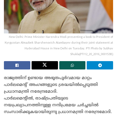
New Delhi: Prime Minister Narendra Modi presenting a book to President of
Kyrgyzstan Almazbek Sharshenovich Atambayev during their joint statement at
Hyderabad House in New Delhi on Tuesday. PTI Photo by Subhav
Shukla(PTI12_20_2016_000153B)
രാജ്യത്തിന് ഉണ്ടായ അഭൂതപൂർവമായ മാറ്റം
പാർലമെന്റ് അംഗങ്ങളുടെ ശ്രദ്ധയിൽപ്പെടുത്തി
പ്രധാനമന്ത്രി നരേന്ദ്രമോദി.
പാർലമെന്റിൽ, രാഷ്ട്രപതിയുടെ
നയപ്രഖ്യാപനത്തിനുള്ള നന്ദിപ്രമേയ ചർച്ചയിൽ
സംസാരിക്കുകയായിരുന്നു പ്രധാനമന്ത്രി നരേന്ദ്രമോദി.