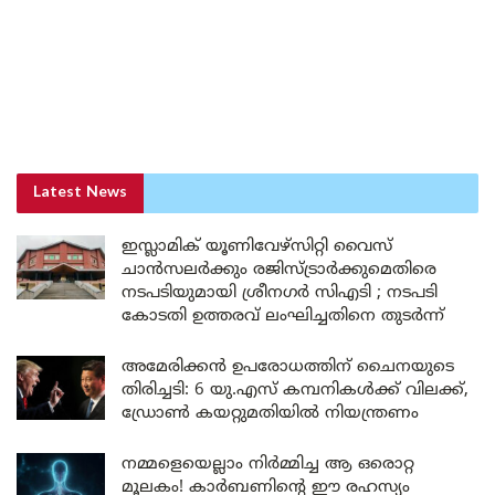
Latest News
ഇസ്ലാമിക് യൂണിവേഴ്സിറ്റി വൈസ്
ചാൻസലർക്കും രജിസ്ട്രാർക്കുമെതിരെ
നടപടിയുമായി ശ്രീനഗർ സിഎടി ; നടപടി
കോടതി ഉത്തരവ് ലംഘിച്ചതിനെ തുടർന്ന്
അമേരിക്കൻ ഉപരോധത്തിന് ചൈനയുടെ
തിരിച്ചടി: 6 യു.എസ് കമ്പനികൾക്ക് വിലക്ക്,
ഡ്രോൺ കയറ്റുമതിയിൽ നിയന്ത്രണം
നമ്മളെയെല്ലാം നിർമ്മിച്ച ആ ഒരൊറ്റ
മൂലകം! കാർബണിന്റെ ഈ രഹസ്യം