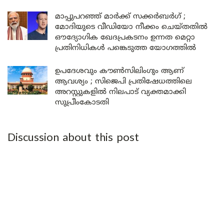
മാപ്പുപറഞ്ഞ് മാർക്ക് സക്കർബർഗ് ;
മോദിയുടെ വീഡിയോ നീക്കം ചെയ്തതിൽ
ഔദ്യോഗിക ഖേദപ്രകടനം ഉന്നത മെറ്റാ
പ്രതിനിധികൾ പങ്കെടുത്ത യോഗത്തിൽ
ഉപദേശവും കൗൺസിലിംഗും ആണ്
ആവശ്യം ; സിജെപി പ്രതിഷേധത്തിലെ
അറസ്റ്റുകളിൽ നിലപാട് വ്യക്തമാക്കി
സുപ്രീംകോടതി
Discussion about this post