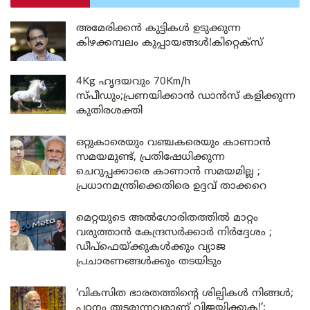
അമേരിക്കൻ കുട്ടികൾ ഉടുക്കുന്ന
കിഴക്കമ്പലം കുപ്പായങ്ങൾ!കിറ്റെക്സ്
4Kg ഹൃദയവും 70Km/h
സ്പീഡും;പ്രണയിക്കാൻ ഡാൻസ് കളിക്കുന്ന
കുതിരശക്തി
ഒറ്റുകാരെയും വഞ്ചകരെയും കാണാൻ
സമയമുണ്ട്, പ്രതിഷേധിക്കുന്ന
ചെറുപ്പക്കാരെ കാണാൻ സമയമില്ല ;
പ്രധാനമന്ത്രിക്കെതിരെ ഉദ്ദവ് താക്കറെ
മെറ്റയുടെ അൽഗോരിതത്തിൽ മാറ്റം
വരുത്താൻ കേന്ദ്രസർക്കാർ നിർദ്ദേശം ;
ഡീപ്‌ഫെയ്ക്കുകൾക്കും വ്യാജ
പ്രചാരണങ്ങൾക്കും തടയിടും
‘വികസിത ഭാരതത്തിന്റെ ശില്പികൾ നിങ്ങൾ;
പഠനം തുടരുന്നവരാണ് വിജയിക്കുക!’: