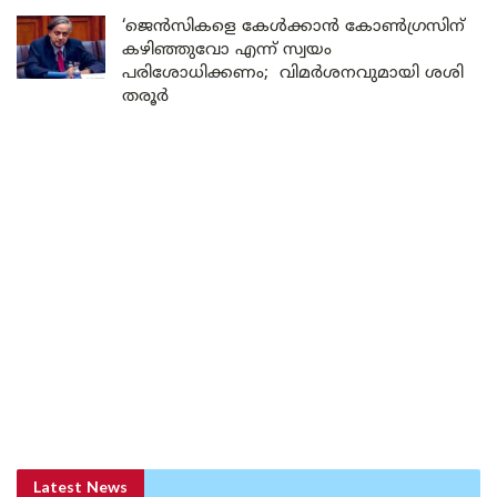
‘ജെൻസികളെ കേൾക്കാൻ കോൺഗ്രസിന്
കഴിഞ്ഞുവോ എന്ന് സ്വയം
പരിശോധിക്കണം; വിമർശനവുമായി ശശി
തരൂർ
Latest News