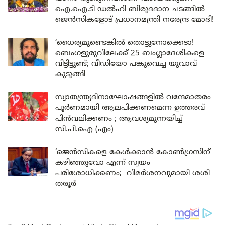
ഐ.ഐ.ടി ഡൽഹി ബിരുദദാന ചടങ്ങിൽ
ജെൻസികളോട് പ്രധാനമന്ത്രി നരേന്ദ്ര മോദി!
‘ധൈര്യമുണ്ടെങ്കിൽ തൊട്ടുനോക്കെടാ!
ബെംഗളൂരുവിലേക്ക് 25 ബംഗ്ലാദേശികളെ
വിട്ടിട്ടുണ്ട്; വീഡിയോ പങ്കുവെച്ച യുവാവ്
കുടുങ്ങി
സ്വാതന്ത്ര്യദിനാഘോഷങ്ങളിൽ വന്ദേമാതരം
പൂർണമായി ആലപിക്കണമെന്ന ഉത്തരവ്
പിൻവലിക്കണം ; ആവശ്യമുന്നയിച്ച്
സി.പി.ഐ (എം)
‘ജെൻസികളെ കേൾക്കാൻ കോൺഗ്രസിന്
കഴിഞ്ഞുവോ എന്ന് സ്വയം
പരിശോധിക്കണം; വിമർശനവുമായി ശശി
തരൂർ