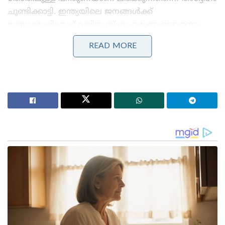
ചൂണ്ടിക്കാട്ടി. ഇന്ത്യയിലെ ജനങ്ങൾക്ക്
ഇസ്രായേലിനോട് വലിയ സ്നേഹമാണുള്ളതെന്നും,
തനിക്ക് ഇന്ത്യയിൽ നിന്നാണ് ഏറ്റവും കൂടുതൽ
READ MORE
ഫോളോവേഴ്സ് ഉള്ളതെന്നും നെതന്യാഹു പറഞ്ഞു.
Stories you may like
ഒറ്റുകാരെയും വഞ്ചകരെയും കാണാൻ സമയമുണ്ട്,
പ്രതിഷേധിക്കുന്ന ചെറുപ്പക്കാരെ കാണാൻ സമയമില്ല ;
പ്രധാനമന്ത്രിക്കെതിരെ ഉദ്ദവ് താക്കറെ
മെറ്റയുടെ അൽഗോരിതത്തിൽ മാറ്റം വരുത്താൻ
കേന്ദ്രസർക്കാർ നിർദ്ദേശം ; ഡീപ്‌ഫെയ്ക്കുകൾക്കും
വ്യാജ പ്രചാരണങ്ങൾക്കും തടയിടും
പ്രധാനമന്ത്രി നരേന്ദ്ര മോദിയുടെ നേതൃത്വത്തിൽ
പ്രതിരോധം, സാങ്കേതികവിദ്യ, വ്യാപാരം, കൃഷി
തുടങ്ങിയ വിവിധ മേഖലകളിൽ ഇരുരാജ്യങ്ങളും