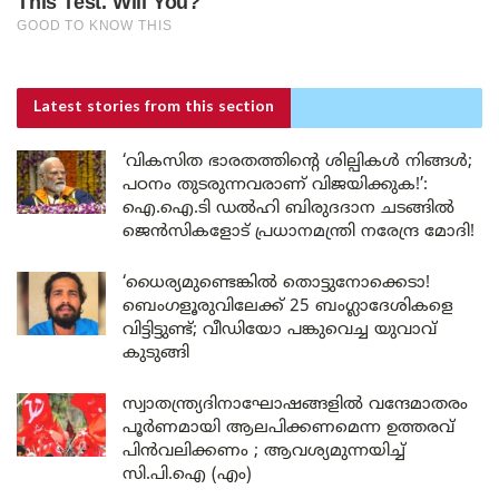
Latest stories
from this section
‘വികസിത ഭാരതത്തിന്റെ ശില്പികൾ നിങ്ങൾ;
പഠനം തുടരുന്നവരാണ് വിജയിക്കുക!’:
ഐ.ഐ.ടി ഡൽഹി ബിരുദദാന ചടങ്ങിൽ
ജെൻസികളോട് പ്രധാനമന്ത്രി നരേന്ദ്ര മോദി!
‘ധൈര്യമുണ്ടെങ്കിൽ തൊട്ടുനോക്കെടാ!
ബെംഗളൂരുവിലേക്ക് 25 ബംഗ്ലാദേശികളെ
വിട്ടിട്ടുണ്ട്; വീഡിയോ പങ്കുവെച്ച യുവാവ്
കുടുങ്ങി
സ്വാതന്ത്ര്യദിനാഘോഷങ്ങളിൽ വന്ദേമാതരം
പൂർണമായി ആലപിക്കണമെന്ന ഉത്തരവ്
പിൻവലിക്കണം ; ആവശ്യമുന്നയിച്ച്
സി.പി.ഐ (എം)