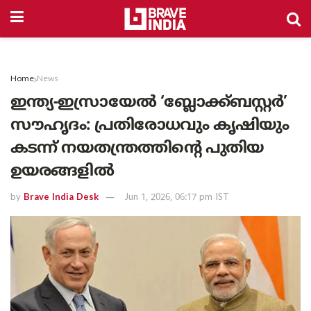
Home
News
ഇന്ത്യ-ഇസ്രായേൽ ‘ബ്ലോക്ക്ബസ്റ്റർ’
സൗഹൃദം: പ്രതിരോധവും കൃഷിയും
കടന്ന് നയതന്ത്രത്തിന്റെ പുതിയ
ഉയരങ്ങളിൽ
by
Brave India Desk
Jun 1, 2026, 06:17 pm IST