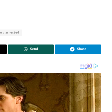
ers arrested
Send
Share