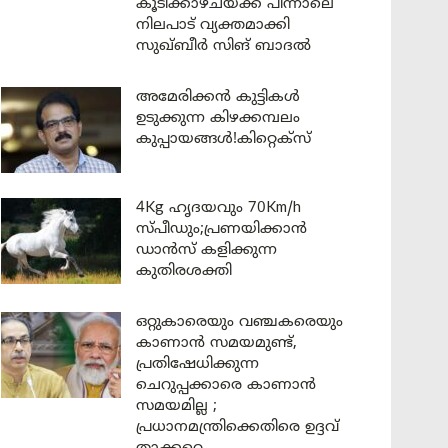
കൂടിക്കാഴ്ചയ്ക്ക് പിന്നാലെ
നിലപാട് വ്യക്തമാക്കി
സുഖ്ബീർ സിങ് ബാദൽ
അമേരിക്കൻ കുട്ടികൾ
ഉടുക്കുന്ന കിഴക്കമ്പലം
കുപ്പായങ്ങൾ!കിറ്റെക്സ്
4Kg ഹൃദയവും 70Km/h
സ്പീഡും;പ്രണയിക്കാൻ
ഡാൻസ് കളിക്കുന്ന
കുതിരശക്തി
ഒറ്റുകാരെയും വഞ്ചകരെയും
കാണാൻ സമയമുണ്ട്,
പ്രതിഷേധിക്കുന്ന
ചെറുപ്പക്കാരെ കാണാൻ
സമയമില്ല ;
പ്രധാനമന്ത്രിക്കെതിരെ ഉദ്ദവ്