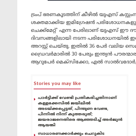
ട്രംപ് ഭരണകൂടത്തിന് കീഴിൽ യുഎസ് കസ്റ്
ശക്തമാക്കിയ ഇമിഗ്രേഷൻ പരിശോധനകളുടെ
ചെക്ക്മേറ്റ്’ എന്ന പേരിലാണ് യുഎസ് ഈ ദൗത
ദിവസങ്ങളിലായി നടന്ന പരിശോധനയിൽ 
അറസ്റ്റ് ചെയ്തു. ഇതിൽ 36 പേർ വലിയ സെമി
ഡ്രൈവർമാരിൽ 30 പേരും ഇന്ത്യൻ പൗരന്മാര
ആറുപേർ മെക്സിക്കോ, എൽ സാൽവദോർ, റഷ്യ
Stories you may like
പാർട്ടിക്ക് വേണ്ടി പ്രതികരിച്ചതിനാണ്
കള്ളക്കേസിൽ ജയിലിൽ
അടയ്ക്കപ്പെട്ടത്, പിന്തുണ വേണ്ട,
പിന്നിൽ നിന്ന് കുത്തരുത്;
ജയരാജനെതിരെ ആഞ്ഞടിച്ച് അർജുൻ
ആയങ്കി
സാധാരണക്കാർക്കും ചെറുകിട