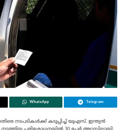
WhatsApp
Telegram
െതിരെ നടപടികൾക്ക് കടുപ്പിച്ച് യുഎസ്. ഇന്ത്യൻ
യി നടത്തിയ പരിശോധനയിൽ 30 പേർ അറസ്റ്റിലായി.