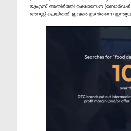
യുഎസ് അതിർത്തി രക്ഷാസേന (ബോർഡർ പട്
അറസ്റ്റ് ചെയ്തത്. ഇവരെ ഉടൻതന്നെ ഇന്ത്യയ