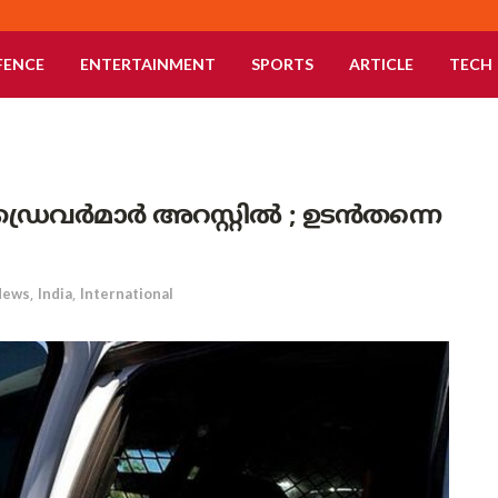
FENCE
ENTERTAINMENT
SPORTS
ARTICLE
TECH
ഡ്രൈവർമാർ അറസ്റ്റിൽ ; ഉടൻതന്നെ
News
,
India
,
International