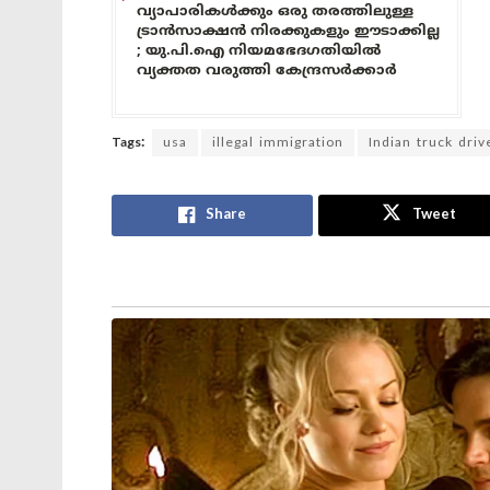
വ്യാപാരികൾക്കും ഒരു തരത്തിലുള്ള
ട്രാൻസാക്ഷൻ നിരക്കുകളും ഈടാക്കില്ല
; യു.പി.ഐ നിയമഭേദഗതിയിൽ
വ്യക്തത വരുത്തി കേന്ദ്രസർക്കാർ
Tags:
usa
illegal immigration
Indian truck driv
Share
Tweet