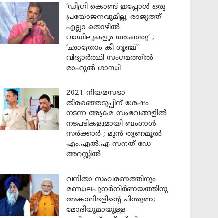
‘ഡിഗ്രി കൊണ്ട് ഇപ്പോൾ ഒരു
പ്രയോജനവുമില്ല, രാജ്യത്ത്
എല്ലാ തൊഴിൽ
വാതിലുകളും അടഞ്ഞു’ ;
‘ഛാത്രോം കീ ഗൂഞ്ച്’
വിദ്യാർത്ഥി സംഗമത്തിൽ
രാഹുൽ ഗാന്ധി
2021 നിയമസഭാ
തിരഞ്ഞെടുപ്പിന് ശേഷം
നടന്ന അക്രമ സംഭവങ്ങളിൽ
നടപടികളുമായി ബംഗാൾ
സർക്കാർ ; മുൻ തൃണമൂൽ
എം.എൽ.എ സനത് ഡേ
അറസ്റ്റിൽ
വനിതാ സംവരണത്തിനും
മണ്ഡലപുനർനിർണയത്തിനും
അകാലിദളിന്റെ പിന്തുണ;
മോദിയുമായുള്ള