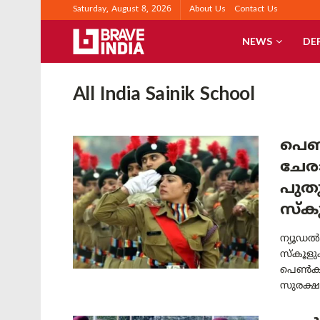
Saturday, August 8, 2026
About Us
Contact Us
NEWS
DE
All India Sainik School
പെൺ
ചേര
പുത
സ്‌
ന്യൂഡൽ
സ്‌കൂളു
പെൺകുട
സുരക്ഷയ