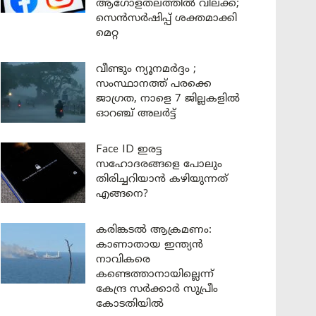
ആഗോളതലത്തിൽ വിലക്ക്;
സെൻസർഷിപ്പ് ശക്തമാക്കി
മെറ്റ
വീണ്ടും ന്യൂനമർദ്ദം ;
സംസ്ഥാനത്ത് പരക്കെ
ജാഗ്രത, നാളെ 7 ജില്ലകളിൽ
ഓറഞ്ച് അലർട്ട്
Face ID ഇരട്ട
സഹോദരങ്ങളെ പോലും
തിരിച്ചറിയാൻ കഴിയുന്നത്
എങ്ങനെ?
കരിങ്കടൽ ആക്രമണം:
കാണാതായ ഇന്ത്യൻ
നാവികരെ
കണ്ടെത്താനായില്ലെന്ന്
കേന്ദ്ര സർക്കാർ സുപ്രീം
കോടതിയിൽ