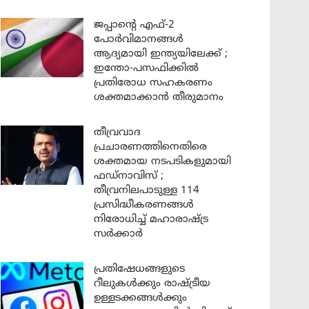
ജപ്പാന്റെ എഫ്-2
പോർവിമാനങ്ങൾ
ആദ്യമായി ഇന്ത്യയിലേക്ക് ;
ഇന്തോ-പസഫിക്കിൽ
പ്രതിരോധ സഹകരണം
ശക്തമാക്കാൻ തീരുമാനം
തീവ്രവാദ
പ്രചാരണത്തിനെതിരെ
ശക്തമായ നടപടികളുമായി
ഫഡ്നാവിസ് ;
തീവ്രനിലപാടുള്ള 114
പ്രസിദ്ധീകരണങ്ങൾ
നിരോധിച്ച് മഹാരാഷ്ട്ര
സർക്കാർ
പ്രതിഷേധങ്ങളുടെ
റീലുകൾക്കും രാഷ്ട്രീയ
ഉള്ളടക്കങ്ങൾക്കും