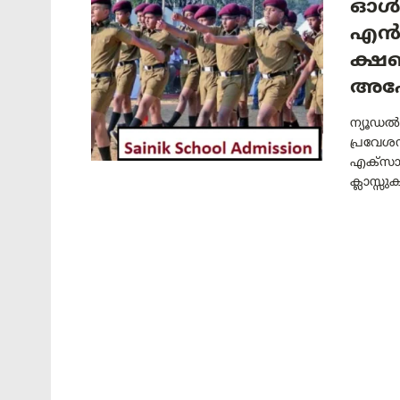
ഓള്‍
എന്‍
ക്ഷണ
അപേ
ന്യൂഡൽ
പ്രവേശന
എക്‌സാ
ക്ലാസ്സ