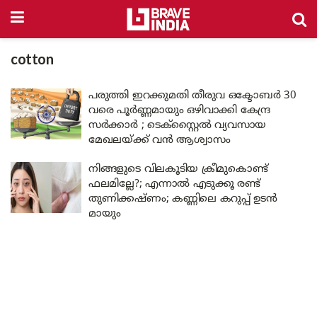
cotton
പരുത്തി ഇറക്കുമതി തീരുവ ഒക്ടോബർ 30
വരെ പൂർണ്ണമായും ഒഴിവാക്കി കേന്ദ്ര
സർക്കാർ ; ടെക്സ്റ്റൈൽ വ്യവസായ
മേഖലയ്ക്ക് വൻ ആശ്വാസം
നിങ്ങളുടെ വിലകൂടിയ ക്രീമുകൊണ്ട്
ഫലമില്ലേ?; എന്നാൽ എടുക്കൂ രണ്ട്
തുണിക്കഷ്ണം; കണ്ണിലെ കറുപ്പ് ഉടൻ
മായും