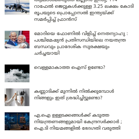
ആകാശക്കരുത്ത് കൂട്ടാൻ ഇന്ത്യ; 114
റാഫേൽ ജെറ്റുകൾക്കുള്ള 3.25 ലക്ഷം കോടി
രൂപയുടെ പ്രൊപ്പോസൽ ഇന്ത്യയ്ക്ക്
സമർപ്പിച്ച് ഫ്രാൻസ്
മോദിയെ ഫോണിൽ വിളിച്ച് നെതന്യാഹു :
പശ്ചിമേഷ്യൻ പ്രതിസന്ധിയിലെ നയതന്ത്ര
ബന്ധവും പ്രാദേശിക സുരക്ഷയും
ചർച്ചയായി
വെള്ളമാകാത്ത ഐസ് ഉണ്ടോ?
കണ്ണാടിക്ക് മുന്നിൽ നിൽക്കുമ്പോൾ
നിങ്ങളും ഇത് ശ്രദ്ധിച്ചിട്ടുണ്ടോ?
എ.ഐ ഉള്ളടക്കങ്ങൾക്ക് കടുത്ത
നിയന്ത്രണങ്ങളുമായി കേന്ദ്രസർക്കാർ ;
ഐ.ടി നിയമങ്ങളിൽ ഭേദഗതി വരുത്തി