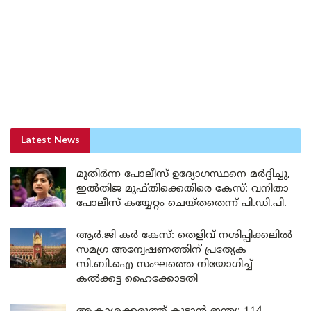
Latest News
മുതിർന്ന പോലീസ് ഉദ്യോഗസ്ഥനെ മർദ്ദിച്ചു,
ഇൽതിജ മുഫ്തിക്കെതിരെ കേസ്: വനിതാ
പോലീസ് കയ്യേറ്റം ചെയ്തതെന്ന് പി.ഡി.പി.
ആർ.ജി കർ കേസ്: തെളിവ് നശിപ്പിക്കലിൽ
സമഗ്ര അന്വേഷണത്തിന് പ്രത്യേക
സി.ബി.ഐ സംഘത്തെ നിയോഗിച്ച്
കൽക്കട്ട ഹൈക്കോടതി