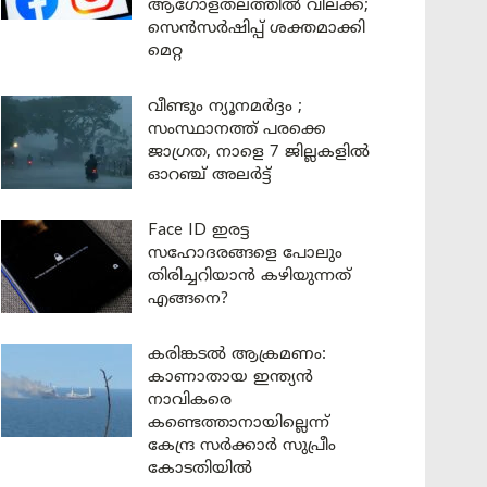
ആഗോളതലത്തിൽ വിലക്ക്;
സെൻസർഷിപ്പ് ശക്തമാക്കി
മെറ്റ
വീണ്ടും ന്യൂനമർദ്ദം ;
സംസ്ഥാനത്ത് പരക്കെ
ജാഗ്രത, നാളെ 7 ജില്ലകളിൽ
ഓറഞ്ച് അലർട്ട്
Face ID ഇരട്ട
സഹോദരങ്ങളെ പോലും
തിരിച്ചറിയാൻ കഴിയുന്നത്
എങ്ങനെ?
കരിങ്കടൽ ആക്രമണം:
കാണാതായ ഇന്ത്യൻ
നാവികരെ
കണ്ടെത്താനായില്ലെന്ന്
കേന്ദ്ര സർക്കാർ സുപ്രീം
കോടതിയിൽ