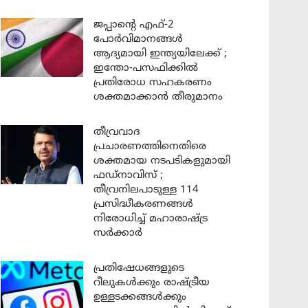
ജപ്പാന്റെ എഫ്-2
പോർവിമാനങ്ങൾ
ആദ്യമായി ഇന്ത്യയിലേക്ക് ;
ഇന്തോ-പസഫിക്കിൽ
പ്രതിരോധ സഹകരണം
ശക്തമാക്കാൻ തീരുമാനം
തീവ്രവാദ
പ്രചാരണത്തിനെതിരെ
ശക്തമായ നടപടികളുമായി
ഫഡ്നാവിസ് ;
തീവ്രനിലപാടുള്ള 114
പ്രസിദ്ധീകരണങ്ങൾ
നിരോധിച്ച് മഹാരാഷ്ട്ര
സർക്കാർ
പ്രതിഷേധങ്ങളുടെ
റീലുകൾക്കും രാഷ്ട്രീയ
ഉള്ളടക്കങ്ങൾക്കും