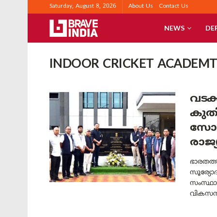
Saturday, August 8, 2026
About Us
Contact Us
NEWS
DE
INDOOR CRICKET ACADEMT
വടക
കുതി
സോവ
രാജ്യ
ഭാരതത്
സൂര്യോദ
സംസ്ഥാന
വികസനത്