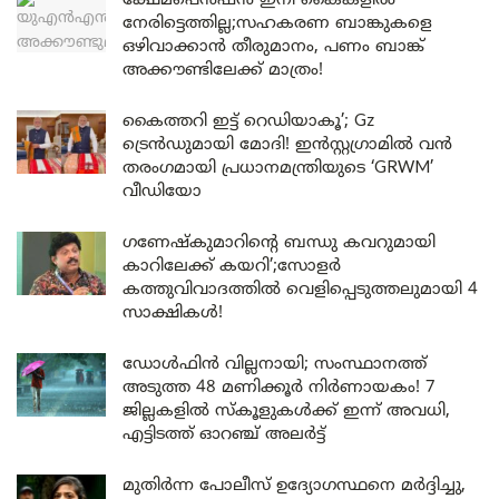
ക്ഷേമപെൻഷൻ ഇനി കൈകളിൽ
നേരിട്ടെത്തില്ല;സഹകരണ ബാങ്കുകളെ
ഒഴിവാക്കാൻ തീരുമാനം, പണം ബാങ്ക്
അക്കൗണ്ടിലേക്ക് മാത്രം!
കൈത്തറി ഇട്ട് റെഡിയാകൂ’; Gz
ട്രെൻഡുമായി മോദി! ഇൻസ്റ്റഗ്രാമിൽ വൻ
തരംഗമായി പ്രധാനമന്ത്രിയുടെ ‘GRWM’
വീഡിയോ
ഗണേഷ്കുമാറിന്റെ ബന്ധു കവറുമായി
കാറിലേക്ക് കയറി’;സോളർ
കത്തുവിവാദത്തിൽ വെളിപ്പെടുത്തലുമായി 4
സാക്ഷികൾ!
ഡോൾഫിൻ വില്ലനായി; സംസ്ഥാനത്ത്
അടുത്ത 48 മണിക്കൂർ നിർണായകം! 7
ജില്ലകളിൽ സ്കൂളുകൾക്ക് ഇന്ന് അവധി,
എട്ടിടത്ത് ഓറഞ്ച് അലർട്ട്
മുതിർന്ന പോലീസ് ഉദ്യോഗസ്ഥനെ മർദ്ദിച്ചു,