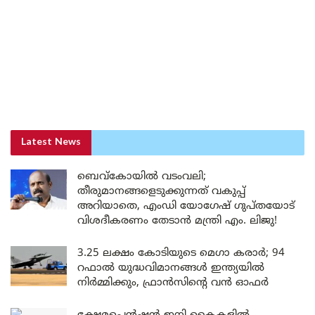
Latest News
ബെവ്കോയിൽ വടംവലി;
തീരുമാനങ്ങളെടുക്കുന്നത് വകുപ്പ്
അറിയാതെ, എംഡി യോഗേഷ് ഗുപ്തയോട്
വിശദീകരണം തേടാൻ മന്ത്രി എം. ലിജു!
3.25 ലക്ഷം കോടിയുടെ മെഗാ കരാർ; 94
റഫാൽ യുദ്ധവിമാനങ്ങൾ ഇന്ത്യയിൽ
നിർമ്മിക്കും, ഫ്രാൻസിന്റെ വൻ ഓഫർ