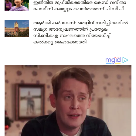
ഇൽതിജ മുഫ്തിക്കെതിരെ കേസ്: വനിതാ
പോലീസ് കയ്യേറ്റം ചെയ്തതെന്ന് പി.ഡി.പി.
ആർ.ജി കർ കേസ്: തെളിവ് നശിപ്പിക്കലിൽ
സമഗ്ര അന്വേഷണത്തിന് പ്രത്യേക
സി.ബി.ഐ സംഘത്തെ നിയോഗിച്ച്
കൽക്കട്ട ഹൈക്കോടതി