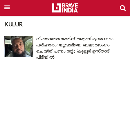
KULUR
വിഷാദരോഗത്തിന് അറബിമന്ത്രവാദം
പരിഹാരം; യുവതിയെ ബലാത്സംഗം
ചെയ്ത് പണം തട്ടി; ‘കുളൂർ ഉസ്താദ്
പിടിയിൽ