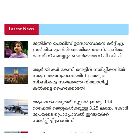
Latest News
മുതിർന്ന പോലീസ് ഉദ്യോഗസ്ഥനെ മർദ്ദിച്ചു,
ഇൽതിജ മുഫ്തിക്കെതിരെ കേസ്: വനിതാ
പോലീസ് കയ്യേറ്റം ചെയ്തതെന്ന് പി.ഡി.പി.
ആർ.ജി കർ കേസ്: തെളിവ് നശിപ്പിക്കലിൽ
സമഗ്ര അന്വേഷണത്തിന് പ്രത്യേക
സി.ബി.ഐ സംഘത്തെ നിയോഗിച്ച്
കൽക്കട്ട ഹൈക്കോടതി
ആകാശക്കരുത്ത് കൂട്ടാൻ ഇന്ത്യ; 114
റാഫേൽ ജെറ്റുകൾക്കുള്ള 3.25 ലക്ഷം കോടി
രൂപയുടെ പ്രൊപ്പോസൽ ഇന്ത്യയ്ക്ക്
സമർപ്പിച്ച് ഫ്രാൻസ്