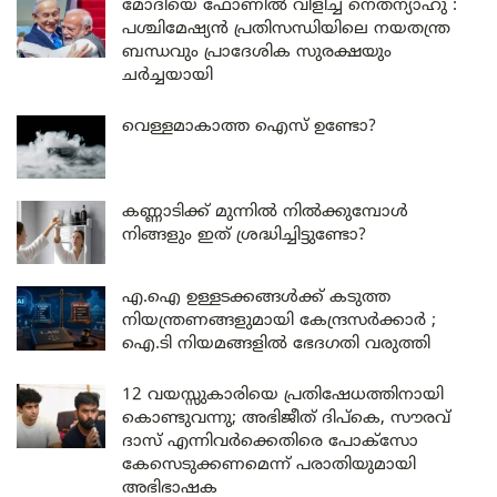
മോദിയെ ഫോണിൽ വിളിച്ച് നെതന്യാഹു :
പശ്ചിമേഷ്യൻ പ്രതിസന്ധിയിലെ നയതന്ത്ര
ബന്ധവും പ്രാദേശിക സുരക്ഷയും
ചർച്ചയായി
വെള്ളമാകാത്ത ഐസ് ഉണ്ടോ?
കണ്ണാടിക്ക് മുന്നിൽ നിൽക്കുമ്പോൾ
നിങ്ങളും ഇത് ശ്രദ്ധിച്ചിട്ടുണ്ടോ?
എ.ഐ ഉള്ളടക്കങ്ങൾക്ക് കടുത്ത
നിയന്ത്രണങ്ങളുമായി കേന്ദ്രസർക്കാർ ;
ഐ.ടി നിയമങ്ങളിൽ ഭേദഗതി വരുത്തി
12 വയസ്സുകാരിയെ പ്രതിഷേധത്തിനായി
കൊണ്ടുവന്നു; അഭിജീത് ദിപ്കെ, സൗരവ്
ദാസ് എന്നിവർക്കെതിരെ പോക്സോ
കേസെടുക്കണമെന്ന് പരാതിയുമായി
അഭിഭാഷക