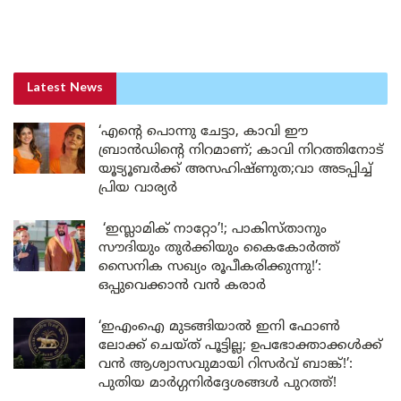
Latest News
‘എന്റെ പൊന്നു ചേട്ടാ, കാവി ഈ
ബ്രാൻഡിന്റെ നിറമാണ്; കാവി നിറത്തിനോട്
യൂട്യൂബർക്ക് അസഹിഷ്ണുത;വാ അടപ്പിച്ച്
പ്രിയ വാര്യർ
‘ഇസ്ലാമിക് നാറ്റോ’!; പാകിസ്താനും
സൗദിയും തുർക്കിയും കൈകോർത്ത്
സൈനിക സഖ്യം രൂപീകരിക്കുന്നു!’:
ഒപ്പുവെക്കാൻ വൻ കരാർ
‘ഇഎംഐ മുടങ്ങിയാൽ ഇനി ഫോൺ
ലോക്ക് ചെയ്ത് പൂട്ടില്ല; ഉപഭോക്താക്കൾക്ക്
വൻ ആശ്വാസവുമായി റിസർവ് ബാങ്ക്!’:
പുതിയ മാർഗ്ഗനിർദ്ദേശങ്ങൾ പുറത്ത്!