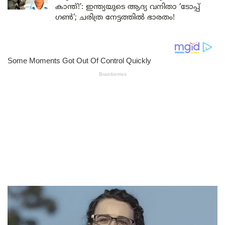
കാന്ത്!’: ഇന്ത്യയുടെ ആദ്യ വനിതാ ‘ടോപ്പ്
ഗൺ’; ചരിത്ര നേട്ടത്തിൽ ഭാരതം!