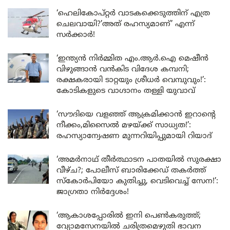
‘ഹെലികോപ്റ്റർ വാടകക്കെടുത്തിന് എത്ര
ചെലവായി?’അത് രഹസ്യമാണ്’ എന്ന്
സർക്കാർ!
‘ഇന്ത്യൻ നിർമ്മിത എം.ആർ.ഐ മെഷീൻ
വിഴുങ്ങാൻ വൻകിട വിദേശ കമ്പനി;
രക്ഷകരായി ടാറ്റയും ശ്രീധർ വെമ്പുവും!’:
കോടികളുടെ വാഗ്ദാനം തള്ളി യുവാവ്
‘സൗദിയെ വളഞ്ഞ് ആക്രമിക്കാൻ ഇറാന്റെ
നീക്കം,മിസൈൽ മഴയ്ക്ക് സാധ്യത!’:
രഹസ്യാന്വേഷണ മുന്നറിയിപ്പുമായി റിയാദ്
‘അമർനാഥ് തീർത്ഥാടന പാതയിൽ സുരക്ഷാ
വീഴ്ച?; പോലീസ് ബാരിക്കേഡ് തകർത്ത്
സ്കോർപിയോ കുതിച്ചു, വെടിവെച്ച് സേന!’:
ജാഗ്രതാ നിർദ്ദേശം!
‘ആകാശപ്പോരിൽ ഇനി പെൺകരുത്ത്;
വ്യോമസേനയിൽ ചരിത്രമെഴുതി ഭാവന