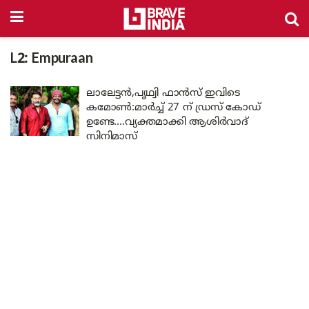
L2: Empuraan
ലാലേട്ടൻ,പൃഥ്വി ഫാൻസ് ഇവിടെ
കമോൺ:മാർച്ച് 27 ന് ഡ്രസ് കോഡ്
ഉണ്ടേ….വ്യക്തമാക്കി ആശിർവാദ്
സിനിമാസ്