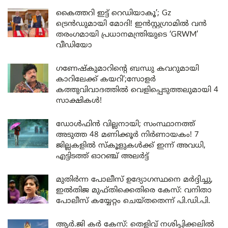
കൈത്തറി ഇട്ട് റെഡിയാകൂ’; Gz
ട്രെൻഡുമായി മോദി! ഇൻസ്റ്റഗ്രാമിൽ വൻ
തരംഗമായി പ്രധാനമന്ത്രിയുടെ ‘GRWM’
വീഡിയോ
ഗണേഷ്കുമാറിന്റെ ബന്ധു കവറുമായി
കാറിലേക്ക് കയറി’;സോളർ
കത്തുവിവാദത്തിൽ വെളിപ്പെടുത്തലുമായി 4
സാക്ഷികൾ!
ഡോൾഫിൻ വില്ലനായി; സംസ്ഥാനത്ത്
അടുത്ത 48 മണിക്കൂർ നിർണായകം! 7
ജില്ലകളിൽ സ്കൂളുകൾക്ക് ഇന്ന് അവധി,
എട്ടിടത്ത് ഓറഞ്ച് അലർട്ട്
മുതിർന്ന പോലീസ് ഉദ്യോഗസ്ഥനെ മർദ്ദിച്ചു,
ഇൽതിജ മുഫ്തിക്കെതിരെ കേസ്: വനിതാ
പോലീസ് കയ്യേറ്റം ചെയ്തതെന്ന് പി.ഡി.പി.
ആർ.ജി കർ കേസ്: തെളിവ് നശിപ്പിക്കലിൽ