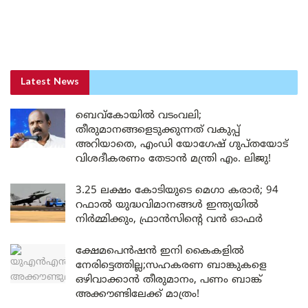
Latest News
ബെവ്കോയിൽ വടംവലി;
തീരുമാനങ്ങളെടുക്കുന്നത് വകുപ്പ്
അറിയാതെ, എംഡി യോഗേഷ് ഗുപ്തയോട്
വിശദീകരണം തേടാൻ മന്ത്രി എം. ലിജു!
3.25 ലക്ഷം കോടിയുടെ മെഗാ കരാർ; 94
റഫാൽ യുദ്ധവിമാനങ്ങൾ ഇന്ത്യയിൽ
നിർമ്മിക്കും, ഫ്രാൻസിന്റെ വൻ ഓഫർ
ക്ഷേമപെൻഷൻ ഇനി കൈകളിൽ
നേരിട്ടെത്തില്ല;സഹകരണ ബാങ്കുകളെ
ഒഴിവാക്കാൻ തീരുമാനം, പണം ബാങ്ക്
അക്കൗണ്ടിലേക്ക് മാത്രം!