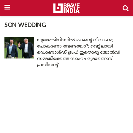
SON WEDDING
യുദ്ധത്തിനിടയിൽ മകന്റെ വിവാഹം;
പോകണോ വേണ്ടയോ?; വെട്ടിലായി
ഡൊണാൾഡ് ട്രംപ്; ഇതൊരു തോൽവി
സമ്മതിക്കേണ്ട സാഹചര്യമാണെന്ന്
പ്രസിഡന്റ്