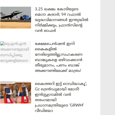
3.25 ലക്ഷം കോടിയുടെ
മെഗാ കരാർ; 94 റഫാൽ
യുദ്ധവിമാനങ്ങൾ ഇന്ത്യയിൽ
നിർമ്മിക്കും, ഫ്രാൻസിന്റെ
വൻ ഓഫർ
ക്ഷേമപെൻഷൻ ഇനി
കൈകളിൽ
നേരിട്ടെത്തില്ല;സഹകരണ
ബാങ്കുകളെ ഒഴിവാക്കാൻ
തീരുമാനം, പണം ബാങ്ക്
അക്കൗണ്ടിലേക്ക് മാത്രം!
കൈത്തറി ഇട്ട് റെഡിയാകൂ’;
Gz ട്രെൻഡുമായി മോദി!
ഇൻസ്റ്റഗ്രാമിൽ വൻ
തരംഗമായി
പ്രധാനമന്ത്രിയുടെ ‘GRWM’
വീഡിയോ