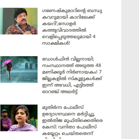
ഗണേഷ്കുമാറിന്റെ ബന്ധു
കവറുമായി കാറിലേക്ക്
കയറി’;സോളർ
കത്തുവിവാദത്തിൽ
വെളിപ്പെടുത്തലുമായി 4
സാക്ഷികൾ!
ഡോൾഫിൻ വില്ലനായി;
സംസ്ഥാനത്ത് അടുത്ത 48
മണിക്കൂർ നിർണായകം! 7
ജില്ലകളിൽ സ്കൂളുകൾക്ക്
ഇന്ന് അവധി, എട്ടിടത്ത്
ഓറഞ്ച് അലർട്ട്
മുതിർന്ന പോലീസ്
ഉദ്യോഗസ്ഥനെ മർദ്ദിച്ചു,
ഇൽതിജ മുഫ്തിക്കെതിരെ
കേസ്: വനിതാ പോലീസ്
കയ്യേറ്റം ചെയ്തതെന്ന്