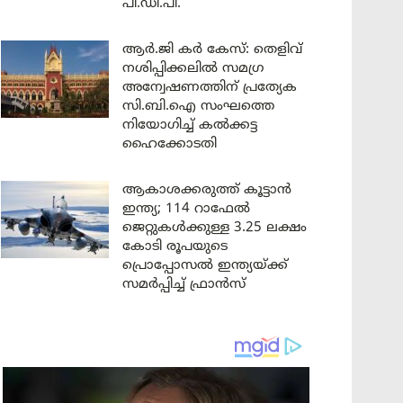
പി.ഡി.പി.
ആർ.ജി കർ കേസ്: തെളിവ്
നശിപ്പിക്കലിൽ സമഗ്ര
അന്വേഷണത്തിന് പ്രത്യേക
സി.ബി.ഐ സംഘത്തെ
നിയോഗിച്ച് കൽക്കട്ട
ഹൈക്കോടതി
ആകാശക്കരുത്ത് കൂട്ടാൻ
ഇന്ത്യ; 114 റാഫേൽ
ജെറ്റുകൾക്കുള്ള 3.25 ലക്ഷം
കോടി രൂപയുടെ
പ്രൊപ്പോസൽ ഇന്ത്യയ്ക്ക്
സമർപ്പിച്ച് ഫ്രാൻസ്