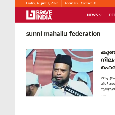
Friday, August 7, 2026
About Us
Contact Us
NEWS
DE
sunni mahallu federation
കുഞ്
നിലപ
ഫെഡ
മലപ്പു
ലീഗ് ദേ
മുഖ്യമ
. ...