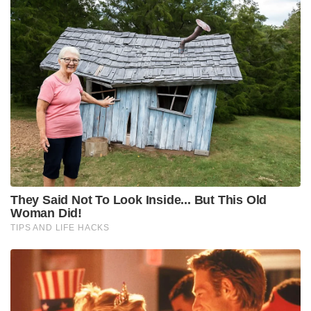
നടത്തിയിരുന്നുവെന്നും ആത്മഹത്യാ കുറിപ്പിൽ കഥ
മെനയുകയായിരുന്നുവെന്നും തുഷാർ
വിശദീകരിക്കുന്നു.
അതേസമയം മഹേശന്റെ മരണവുമായി ബന്ധപ്പെട്ട്
എസ് എൻ ഡി പി യോഗം ജനറൽ സെക്രട്ടറി
വെള്ളാപ്പള്ളി നടേശനെ കഴിഞ്ഞ ദിവസം പൊലീസ്
ചോദ്യം ചെയ്തിരുന്നു. മഹേശൻ
നിരപരാധിയാണെന്നും അയാൾ ഒരു കുറ്റവും
ചെയ്തിട്ടില്ലെന്നും വെള്ളാപ്പള്ളി നേരത്തെ
അഭിപ്രായപ്പെട്ടിരുന്നു.
Tags:
Maheshan death Case
thushar vellappally