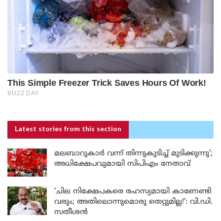
Latest stories
from this section
മലബാറുകാർ വന്ന് തിന്നുകുടിച്ച് മുടിക്കുന്നു’;
അധിക്ഷേപവുമായി സിപിഎം നേതാവ്
‘ചില നിക്ഷേപകരെ രഹസ്യമായി കാണേണ്ടി
വരും; അതിലൊന്നുമൊരു തെറ്റുമില്ല!’: വി.ഡി.
സതീശൻ