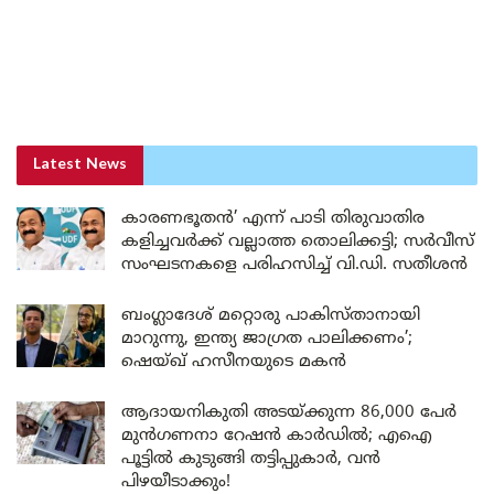
Latest News
കാരണഭൂതൻ’ എന്ന് പാടി തിരുവാതിര
കളിച്ചവർക്ക് വല്ലാത്ത തൊലിക്കട്ടി; സർവീസ്
സംഘടനകളെ പരിഹസിച്ച് വി.ഡി. സതീശൻ
ബംഗ്ലാദേശ് മറ്റൊരു പാകിസ്താനായി
മാറുന്നു, ഇന്ത്യ ജാഗ്രത പാലിക്കണം’;
ഷെയ്ഖ് ഹസീനയുടെ മകൻ
ആദായനികുതി അടയ്ക്കുന്ന 86,000 പേർ
മുൻഗണനാ റേഷൻ കാർഡിൽ; എഐ
പൂട്ടിൽ കുടുങ്ങി തട്ടിപ്പുകാർ, വൻ
പിഴയീടാക്കും!