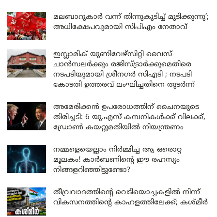
മലബാറുകാർ വന്ന് തിന്നുകുടിച്ച് മുടിക്കുന്നു’;
അധിക്ഷേപവുമായി സിപിഎം നേതാവ്
ഇസ്ലാമിക് യൂണിവേഴ്സിറ്റി വൈസ്
ചാൻസലർക്കും രജിസ്ട്രാർക്കുമെതിരെ
നടപടിയുമായി ശ്രീനഗർ സിഎടി ; നടപടി
കോടതി ഉത്തരവ് ലംഘിച്ചതിനെ തുടർന്ന്
അമേരിക്കൻ ഉപരോധത്തിന് ചൈനയുടെ
തിരിച്ചടി: 6 യു.എസ് കമ്പനികൾക്ക് വിലക്ക്,
ഡ്രോൺ കയറ്റുമതിയിൽ നിയന്ത്രണം
നമ്മളെയെല്ലാം നിർമ്മിച്ച ആ ഒരൊറ്റ
മൂലകം! കാർബണിന്റെ ഈ രഹസ്യം
നിങ്ങളറിഞ്ഞിട്ടുണ്ടോ?
തീവ്രവാദത്തിന്റെ വെടിയൊച്ചകളിൽ നിന്ന്
വികസനത്തിന്റെ കാഹളത്തിലേക്ക്; കശ്മീർ