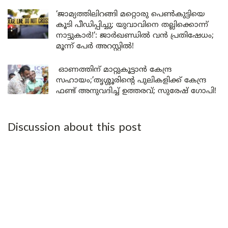
‘ജാമ്യത്തിലിറങ്ങി മറ്റൊരു പെൺകുട്ടിയെ
കൂടി പീഡിപ്പിച്ചു; യുവാവിനെ തല്ലിക്കൊന്ന്
നാട്ടുകാർ!’: ജാർഖണ്ഡിൽ വൻ പ്രതിഷേധം;
മൂന്ന് പേർ അറസ്റ്റിൽ!
ഓണത്തിന് മാറ്റുകൂട്ടാൻ കേന്ദ്ര
സഹായം;’തൃശ്ശൂരിന്റെ പുലികളിക്ക് കേന്ദ്ര
ഫണ്ട് അനുവദിച്ച് ഉത്തരവ്; സുരേഷ് ഗോപി!
Discussion about this post