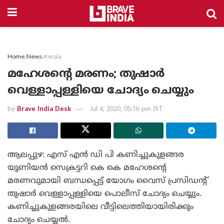
Home
News
Kerala
മഹേശന്റെ മരണം; തുഷാർ
വെള്ളാപ്പള്ളിയെ ചോദ്യം ചെയ്യും
by
Brave India Desk
Jul 4, 2020, 05:16 pm IST
ആലപ്പുഴ: എസ് എൻ ഡി പി കണിച്ചുകുളങ്ങര
യൂണിയൻ സെക്രട്ടറി കെ കെ മഹേശന്റെ
മരണവുമായി ബന്ധപ്പെട്ട് യോഗം വൈസ് പ്രസിഡന്റ്
തുഷാർ വെള്ളാപ്പള്ളിയെ പൊലീസ് ചോദ്യം ചെയ്യും.
കണിച്ചുകുളങ്ങരയിലെ വീട്ടിലെത്തിയായിരിക്കും
ചോദ്യം ചെയ്യൽ.