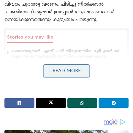
വിവരം പുറത്തു വരണം. പിടിച്ചു നിൽക്കാൻ
വേണ്ടിയാണ് തുഷാർ ഇപ്പോൾ ആരോപണങ്ങൾ
ഉന്നയിക്കുന്നതെന്നും കുടുംബം പറയുന്നു.
Stories you may like
കാരണഭൂതൻ’ എന്ന് പാടി തിരുവാതിര കളിച്ചവർക്ക്
വല്ലാത്ത തൊലിക്കട്ടി; സർവീസ് സംഘടനകളെ
പരിഹസിച്ച് വി.ഡി. സതീശൻ
ആദായനികുതി അടയ്ക്കുന്ന 86,000 പേർ മുൻഗണനാ
READ MORE
റേഷൻ കാർഡിൽ; എഐ പൂട്ടിൽ കുടുങ്ങി
തട്ടിപ്പുകാർ, വൻ പിഴയീടാക്കും!
എന്നാൽ കണിച്ചുകുളങ്ങര, ചേർത്തല ദേവസ്വത്തിൽ
വൻ ക്രമക്കേട് നടന്നുവെന്നും കാണാതായ 15 കോടി
രൂപയുടെ ഉത്തരവാദി മഹേശനാണെന്നും തുഷാർ
വെള്ളാപ്പള്ളി ആരോപിക്കുന്നു. സാമ്പത്തിക
ഇടപാടുകൾ മഹേശൻ ഒറ്റയ്ക്ക്