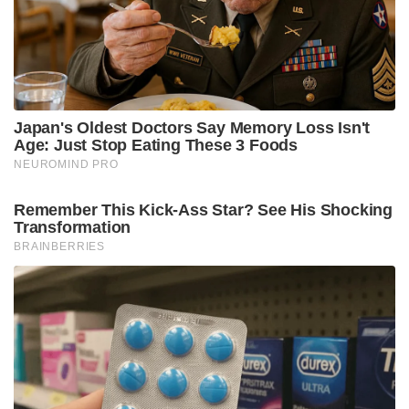
മമതയുടെ ജാതകപ്രകാരം 2026 ഏപ്രിൽ-മെയ്
മാസങ്ങൾ ഭരണനഷ്ടത്തിന്റേതാണ്. അടുത്ത
തിരഞ്ഞെടുപ്പിൽ തൃണമൂൽ കോൺഗ്രസിന്
അധികാരം നിലനിർത്താൻ സാധിക്കില്ലെന്നും
ബംഗാളിൽ വലിയ രാഷ്ട്രീയ മാറ്റമുണ്ടാകുമെന്നും
റാവു പ്രവചിച്ചിരുന്നു.
മമത ബാനർജി നടത്തുന്ന അതിശക്തമായ തന്ത്രിക
പൂജകളും ആത്മീയ അനുഷ്ഠാനങ്ങളുമാണ്
ദോഷകാലത്തും അവരെ അധികാരത്തിൽ
പിടിച്ചുനിർത്തുന്നത്. എന്നാൽ കർമ്മഫലങ്ങൾ
പൂർണ്ണമായി തടയാൻ ഇത്തരം പൂജകൾക്ക്
കഴിയില്ലെന്ന് അദ്ദേഹം ഓർമ്മിപ്പിക്കുന്നു.
ബംഗാളിലെ നിലവിലെ രാഷ്ട്രീയ സാഹചര്യങ്ങളും
പ്രത്യേക വിഭാഗങ്ങളെ പ്രീണിപ്പിക്കുന്ന നീക്കങ്ങളും
മമതയ്ക്ക് തിരിച്ചടിയാകുമെന്ന് പ്രവചനത്തിൻറെ
അടിസ്ഥാനത്തിൽ ചർച്ചകൾ നടന്നിരുന്നു .