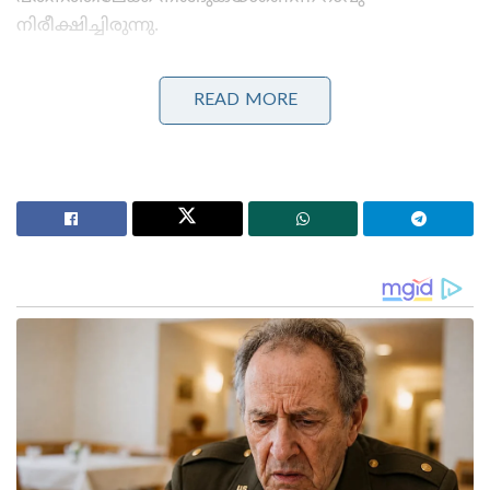
നിരീക്ഷിച്ചിരുന്നു.
Stories you may like
READ MORE
വിവാഹമോചന ഹർജി പിൻവലിച്ച് സംഗീത ;
വിജയ്ക്കെതിരായ കുടുംബ കോടതിയിലെ എല്ലാ
നടപടികളും അവസാനിപ്പിച്ചു
മിഥുൻ ചക്രവർത്തി ആശുപത്രിയിൽ ; കാണാൻ
ഓടിയെത്തി മുഖ്യമന്ത്രി സുവേന്ദു അധികാരി
2004 മുതൽ മമതയെ തുണച്ചിരുന്ന ശുക്രദശ 2024
മെയ് മാസത്തോടെ അവസാനിച്ചു. നിലവിൽ
ആരംഭിച്ചിരിക്കുന്ന സൂര്യദശ അവർക്ക് കടുത്ത
തിരിച്ചടികളുടെയും പരാജയങ്ങളുടെയും
കാലമായിരിക്കുമെന്ന് ജ്യോതിഷ വിശകലനം
വ്യക്തമാക്കുന്നു.