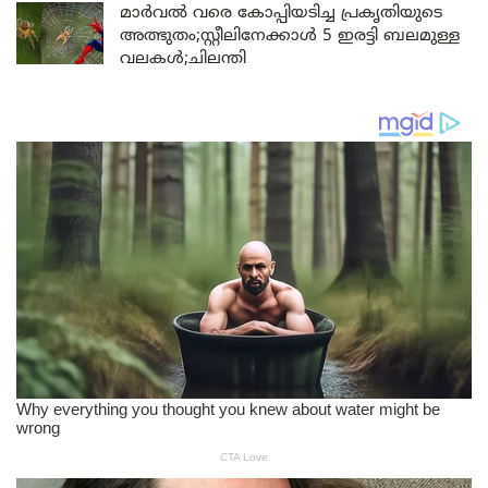
മാർവൽ വരെ കോപ്പിയടിച്ച പ്രകൃതിയുടെ
അത്ഭുതം;സ്റ്റീലിനേക്കാൾ 5 ഇരട്ടി ബലമുള്ള
വലകൾ;ചിലന്തി