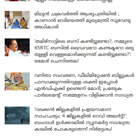
മിഥുൻ ചക്രവർത്തി ആശുപത്രിയിൽ ;
കാണാൻ ഓടിയെത്തി മുഖ്യമന്ത്രി സുവേന്ദു
അധികാരി
‘തമിഴ്‌നാട്ടിലെ ബസ് കണ്ടിട്ടുണ്ടോ?, നമ്മുടെ
KSRTC ബസിൽ ഡ്രൈവറോ കണ്ടക്ടറോ ഒരു
തുള്ളി വെള്ളമൊഴിക്കുന്നത് കണ്ടിട്ടുണ്ടോ?’:
രമേശ് ചെന്നിത്തല!
വനിതാ സംവരണ, ഡീലിമിറ്റേഷൻ ബില്ലുകൾ
പാസാക്കുന്നതിനുള്ള ശക്തി ഇപ്പോൾ
എൻഡിഎക്ക് ഉണ്ടെന്ന് മോദി; പ്രത്യേക
പാർലമെന്റ് സമ്മേളനം വിളിക്കാൻ സാധ്യത
‘വടക്കൻ ജില്ലകളിൽ പ്രളയസമാന
സാഹചര്യം; 4 ജില്ലകളിൽ റെഡ് അലർട്ട്!’:
ബംഗാൾ ഉൾക്കടലിൽ ന്യൂനമർദ്ദ സാദ്ധ്യത;
കടലിൽ പോകരുതെന്ന് നിർദ്ദേശം!