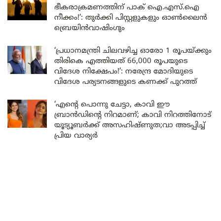
ഭീകരാക്രമണത്തിന് പാക് ഐ.എസ്.ഐ
നീക്കം!’: തുർക്കി പിസ്റ്റളുകളും ഓൺലൈൻ
ബ്രെയിൻവാഷിംഗും
‘പ്രധാനമന്ത്രി ചിലവഴിച്ച ഓരോ 1 രൂപയ്ക്കും
തിരികെ എത്തിയത് 66,000 രൂപയുടെ
വിദേശ നിക്ഷേപം!’: നരേന്ദ്ര മോദിയുടെ
വിദേശ പര്യടനങ്ങളുടെ കണക്ക് പുറത്ത്
‘എന്റെ പൊന്നു ചേട്ടാ, കാവി ഈ
ബ്രാൻഡിന്റെ നിറമാണ്; കാവി നിറത്തിനോട്
യൂട്യൂബർക്ക് അസഹിഷ്ണുത;വാ അടപ്പിച്ച്
പ്രിയ വാര്യർ