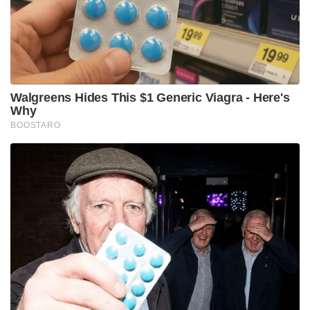
വരാനിരിക്കുന്ന വാർഷിക ജാതകം ഭരണാധികാരി
എന്ന നിലയിലുള്ള അവരുടെ പതനത്തെയാണ്
സൂചിപ്പിക്കുന്നതെന്നും നരസിംഹറാവു
വ്യക്തമാക്കിയിരുന്നു.
Tags:
mamata banerjee
narasimha rao about mamata
pvr narasimha rao