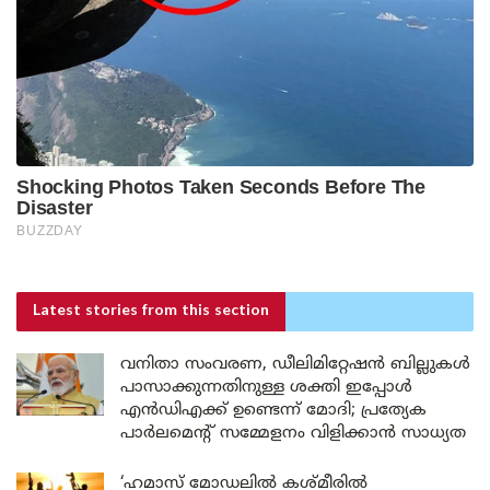
Latest stories
from this section
വനിതാ സംവരണ, ഡീലിമിറ്റേഷൻ ബില്ലുകൾ
പാസാക്കുന്നതിനുള്ള ശക്തി ഇപ്പോൾ
എൻഡിഎക്ക് ഉണ്ടെന്ന് മോദി; പ്രത്യേക
പാർലമെന്റ് സമ്മേളനം വിളിക്കാൻ സാധ്യത
‘ഹമാസ് മോഡലിൽ കശ്മീരിൽ