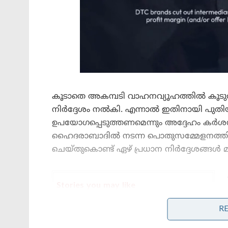
കൂടാതെ അകമ്പടി വാഹനവ്യൂഹത്തിൽ കൂടുത
നിർദ്ദേശം നൽകി. എന്നാൽ ഇതിനായി പുതി
ഉപയോഗപ്പെടുത്തണമെന്നും അദ്ദേഹം കർശനമായ
ഹൈദരാബാദിൽ നടന്ന പൊതുസമ്മേളനത്തില
ചെയ്തുകൊണ്ട് ഏഴ് പ്രധാന നിർദ്ദേശങ്ങൾ മുന
Stories you may like
R
‘ഹമാസ് മോഡലിൽ കശ്മീരിൽ
ഭീകരാക്രമണത്തിന് പാക് ഐ.എസ്.ഐ
നീക്കം!’: തുർക്കി പിസ്റ്റളുകളും