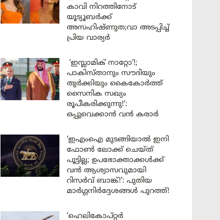
കാവി നിറത്തിനോട്
യൂട്യൂബർക്ക്
അസഹിഷ്ണുത;വാ അടപ്പിച്ച്
പ്രിയ വാര്യർ
‘ഇസ്ലാമിക് നാറ്റോ’!;
പാകിസ്താനും സൗദിയും
തുർക്കിയും കൈകോർത്ത്
സൈനിക സഖ്യം
രൂപീകരിക്കുന്നു!’:
ഒപ്പുവെക്കാൻ വൻ കരാർ
‘ഇഎംഐ മുടങ്ങിയാൽ ഇനി
ഫോൺ ലോക്ക് ചെയ്ത്
പൂട്ടില്ല; ഉപഭോക്താക്കൾക്ക്
വൻ ആശ്വാസവുമായി
റിസർവ് ബാങ്ക്!’: പുതിയ
മാർഗ്ഗനിർദ്ദേശങ്ങൾ പുറത്ത്!
‘ഹെലികോപ്റ്റർ