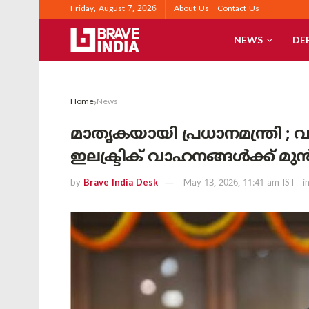
Friday, August 7, 2026
About Us
Contact Us
NEWS
DE
Home
News
മാതൃകയായി പ്രധാനമന്ത്രി ;
ഇലക്ട്രിക് വാഹനങ്ങൾക്ക് 
by
Brave India Desk
May 13, 2026, 11:41 am IST
i