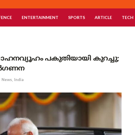
FENCE
ENTERTAINMENT
SPORTS
ARTICLE
TECH
 വാഹനവ്യൂഹം പകുതിയായി കുറച്ചു;
മുൻഗണന
n
News
,
India