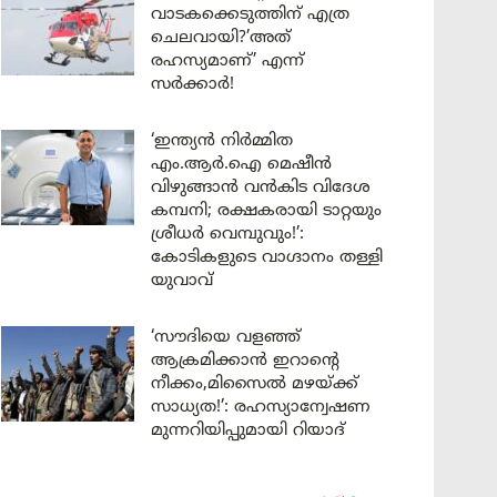
വാടകക്കെടുത്തിന് എത്ര
ചെലവായി?’അത്
രഹസ്യമാണ്’ എന്ന്
സർക്കാർ!
‘ഇന്ത്യൻ നിർമ്മിത
എം.ആർ.ഐ മെഷീൻ
വിഴുങ്ങാൻ വൻകിട വിദേശ
കമ്പനി; രക്ഷകരായി ടാറ്റയും
ശ്രീധർ വെമ്പുവും!’:
കോടികളുടെ വാഗ്ദാനം തള്ളി
യുവാവ്
‘സൗദിയെ വളഞ്ഞ്
ആക്രമിക്കാൻ ഇറാന്റെ
നീക്കം,മിസൈൽ മഴയ്ക്ക്
സാധ്യത!’: രഹസ്യാന്വേഷണ
മുന്നറിയിപ്പുമായി റിയാദ്