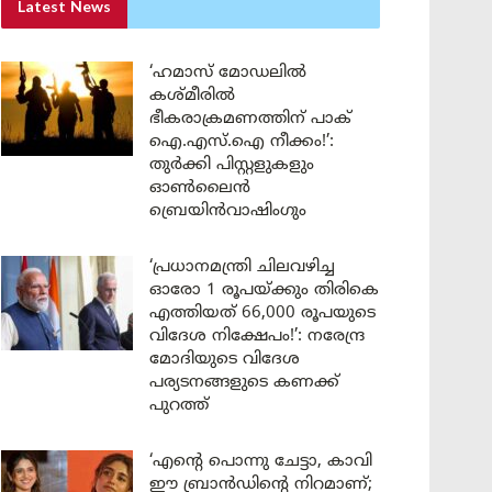
Latest News
‘ഹമാസ് മോഡലിൽ
കശ്മീരിൽ
ഭീകരാക്രമണത്തിന് പാക്
ഐ.എസ്.ഐ നീക്കം!’:
തുർക്കി പിസ്റ്റളുകളും
ഓൺലൈൻ
ബ്രെയിൻവാഷിംഗും
‘പ്രധാനമന്ത്രി ചിലവഴിച്ച
ഓരോ 1 രൂപയ്ക്കും തിരികെ
എത്തിയത് 66,000 രൂപയുടെ
വിദേശ നിക്ഷേപം!’: നരേന്ദ്ര
മോദിയുടെ വിദേശ
പര്യടനങ്ങളുടെ കണക്ക്
പുറത്ത്
‘എന്റെ പൊന്നു ചേട്ടാ, കാവി
ഈ ബ്രാൻഡിന്റെ നിറമാണ്;