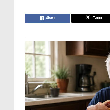
ഓൺലൈൻ ബ്രെയിൻവാഷിംഗും
‘പ്രധാനമന്ത്രി ചിലവഴിച്ച ഓരോ 1
രൂപയ്ക്കും തിരികെ എത്തിയത് 66,000
Share
Tweet
രൂപയുടെ വിദേശ നിക്ഷേപം!’: നരേന്ദ്ര
മോദിയുടെ വിദേശ പര്യടനങ്ങളുടെ
കണക്ക് പുറത്ത്
എന്നീ നിർദ്ദേശങ്ങൾ ആയിരുന്നു പ്രധാനമന്ത്
പ്രധാനമന്ത്രിയുടെ ഈ നടപടിക്ക് പിന്നാലെ 
തങ്ങളുടെ വാഹനവ്യൂഹം കുറയ്ക്കാൻ തീരുമാനി
മുഖ്യമന്ത്രിമാരും തങ്ങളുടെയും സർക്കാരില
കുറയ്ക്കാൻ നിർദ്ദേശിച്ചു. അതേസമയം ഇന്
തിരിക്കാനാണ് ഇത്തരം നീക്കങ്ങൾ നടത്തുന്നത
Tags:
envoy vehicles reduced
Narendra Modi