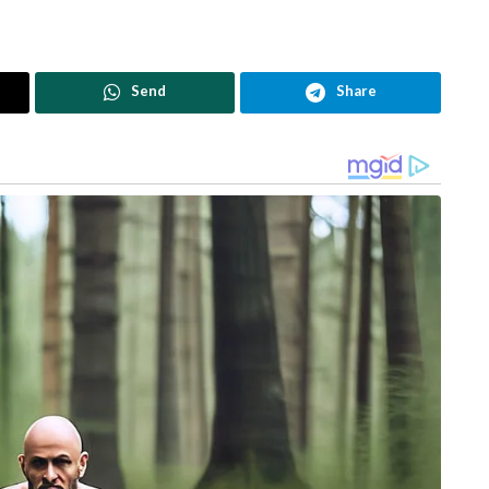
Send
Share