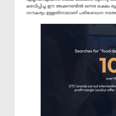
മരവിപ്പിച്ച ഈ അക്കൗണ്ടിൽ ഒന്നര ലക്ഷം ര
സൗകര്യം ഉള്ളതിനാലാണ് പരിശോധന നടത്തു