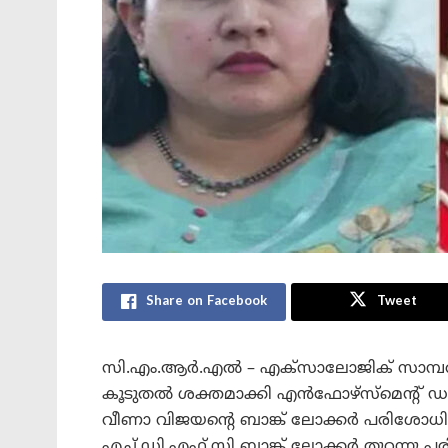
Share on Facebook
Tweet
സി.എം.ആർ.എൽ – എക്സാലോജിക് സാമ്പത്ത
കൂടുതൽ ശക്തമാക്കി എൻഫോഴ്‌സ്‌മെന്റ് 
വീണാ വിജയന്റെ ബാങ്ക് ലോക്കർ പരിശോധി
എച്ച്.ഡി.എഫ്.സി ബാങ്ക് ലോക്കർ തുറന്നു