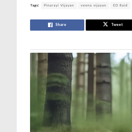
Tags:
Pinarayi Vijayan
veena vijayan
ED Raid
Share
Tweet