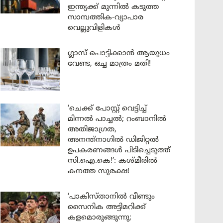
ഇന്ത്യക്ക് മുന്നിൽ കടുത്ത
സാമ്പത്തിക-വ്യാപാര
വെല്ലുവിളികൾ
ഗ്ലാസ് പൊട്ടിക്കാൻ ആയുധം
വേണ്ട, ഒച്ച മാത്രം മതി!
‘ചെക്ക് പോസ്റ്റ് വെട്ടിച്ച്
മിന്നൽ പാച്ചൽ; റംബാനിൽ
അതിജാഗ്രത,
അനന്ത്നാഗിൽ ഡിജിറ്റൽ
ഉപകരണങ്ങൾ പിടിച്ചെടുത്ത്
സി.ഐ.കെ!’: കശ്മീരിൽ
കനത്ത സുരക്ഷ!
‘പാകിസ്താനിൽ വീണ്ടും
സൈനിക അട്ടിമറിക്ക്
കളമൊരുങ്ങുന്നു;