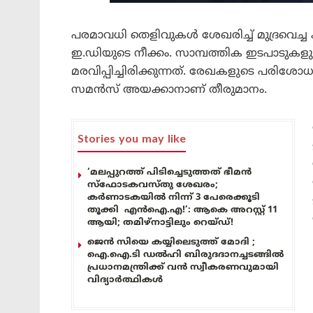
പരമാവധി തെളിവുകൾ ശേഖരിച്ച് മുദ്രവെ
ഇ.ഡിയുടെ നീക്കം. സാമ്പത്തിക ഇടപാടുകളു
മരവിപ്പിച്ചിരിക്കുന്നത്. രേഖകളുടെ പരിശോ
സമൻസ് അയക്കാനാണ് തീരുമാനം.
Stories you may like
‘മലപ്പുറത്ത് പിടിച്ചെടുത്തത് ഭീമൻ
സ്ഫോടകവസ്തു ശേഖരം;
കർണാടകയിൽ നിന്ന് 3 പേരെക്കൂടി
തൂക്കി എൻഐ.എ!’: ആകെ അറസ്റ്റ് 11
ആയി; തമിഴ്‌നാട്ടിലും റെയ്ഡ്!
ജെൻ സിയെ കയ്യിലെടുത്ത് മോദി ;
ഐ.ഐ.ടി ഡൽഹി ബിരുദദാനച്ചടങ്ങിൽ
പ്രധാനമന്ത്രിക്ക് വൻ സ്വീകരണവുമായി
വിദ്യാർത്ഥികൾ