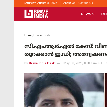
Saturday, August 8, 2026
About Us
Contact Us
NEWS
DE
Home
News
Kerala
സി.എം.ആർ.എൽ കേസ്: വീണാ 
തുറക്കാൻ ഇ.ഡി; അന്വേഷണം 
by
Brave India Desk
May 30, 2026, 09:09 am IST
i