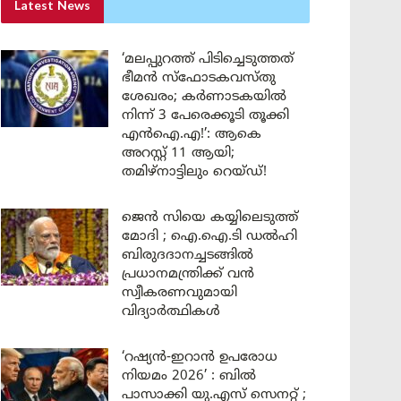
Latest News
‘മലപ്പുറത്ത് പിടിച്ചെടുത്തത്
ഭീമൻ സ്ഫോടകവസ്തു
ശേഖരം; കർണാടകയിൽ
നിന്ന് 3 പേരെക്കൂടി തൂക്കി
എൻഐ.എ!’: ആകെ
അറസ്റ്റ് 11 ആയി;
തമിഴ്‌നാട്ടിലും റെയ്ഡ്!
ജെൻ സിയെ കയ്യിലെടുത്ത്
മോദി ; ഐ.ഐ.ടി ഡൽഹി
ബിരുദദാനച്ചടങ്ങിൽ
പ്രധാനമന്ത്രിക്ക് വൻ
സ്വീകരണവുമായി
വിദ്യാർത്ഥികൾ
‘റഷ്യൻ-ഇറാൻ ഉപരോധ
നിയമം 2026’ : ബിൽ
പാസാക്കി യു.എസ് സെനറ്റ് ;