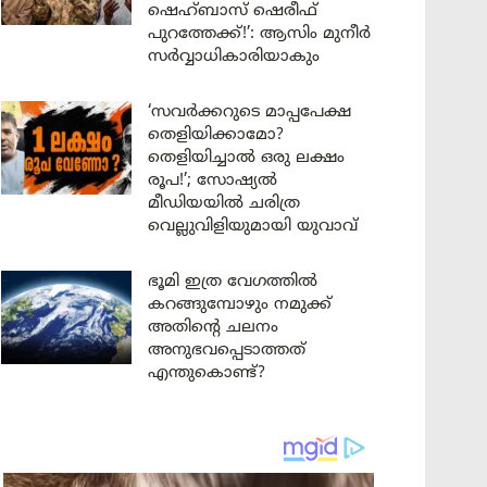
ഷെഹ്ബാസ് ഷെരീഫ്
പുറത്തേക്ക്!’: ആസിം മുനീർ
സർവ്വാധികാരിയാകും
‘സവർക്കറുടെ മാപ്പപേക്ഷ
തെളിയിക്കാമോ?
തെളിയിച്ചാൽ ഒരു ലക്ഷം
രൂപ!’; സോഷ്യൽ
മീഡിയയിൽ ചരിത്ര
വെല്ലുവിളിയുമായി യുവാവ്
ഭൂമി ഇത്ര വേഗത്തിൽ
കറങ്ങുമ്പോഴും നമുക്ക്
അതിന്റെ ചലനം
അനുഭവപ്പെടാത്തത്
എന്തുകൊണ്ട്?