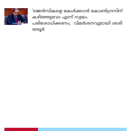
‘ജെൻസികളെ കേൾക്കാൻ കോൺഗ്രസിന്
കഴിഞ്ഞുവോ എന്ന് സ്വയം
പരിശോധിക്കണം; വിമർശനവുമായി ശശി
തരൂർ