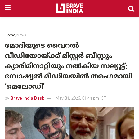
Home
News
മോദിയുടെ വൈറൽ
വീഡിയോയ്ക്ക് മിസ്റ്റർ ബീസ്റ്റും
ക്യാരിമിനാറ്റിയും നൽകിയ സല്യൂട്ട്;
സോഷ്യൽ മീഡിയയിൽ തരംഗമായി
‘മെലോഡി’
by
Brave India Desk
May 31, 2026, 01:44 pm IST