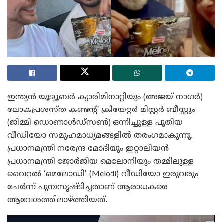
ഇന്ത്യൻ യൂട്യൂബർ ക്യാരിമിനാറ്റിയും (അജയ് നാഗർ)
ലോകപ്രശസ്ത കണ്ടന്റ് ക്രിയേറ്റർ മിസ്റ്റർ ബീസ്റ്റും
(ജിമ്മി ഡൊണാൾഡ്സൺ) ഒന്നിച്ചുള്ള പുതിയ
വീഡിയോ സമൂഹമാധ്യമങ്ങളിൽ തരംഗമാകുന്നു.
പ്രധാനമന്ത്രി നരേന്ദ്ര മോദിയും ഇറ്റാലിയൻ
പ്രധാനമന്ത്രി ജോർജിയ മെലോനിയും തമ്മിലുള്ള
വൈറൽ ‘മെലോഡി’ (Melodi) വീഡിയോ ഇരുവരും
ചേർന്ന് പുനഃസൃഷ്ടിച്ചതാണ് ആരാധകരെ
ആവേശത്തിലാഴ്ത്തിയത്.