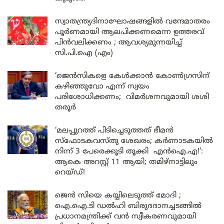
സ്വാതന്ത്ര്യദിനാഘോഷങ്ങളിൽ വന്ദേമാതരം
പൂർണമായി ആലപിക്കണമെന്ന ഉത്തരവ്
പിൻവലിക്കണം ; ആവശ്യമുന്നയിച്ച്
സി.പി.ഐ (എം)
‘ജെൻസികളെ കേൾക്കാൻ കോൺഗ്രസിന്
കഴിഞ്ഞുവോ എന്ന് സ്വയം
പരിശോധിക്കണം; വിമർശനവുമായി ശശി
തരൂർ
‘മലപ്പുറത്ത് പിടിച്ചെടുത്തത് ഭീമൻ
സ്ഫോടകവസ്തു ശേഖരം; കർണാടകയിൽ
നിന്ന് 3 പേരെക്കൂടി തൂക്കി എൻഐ.എ!’:
ആകെ അറസ്റ്റ് 11 ആയി; തമിഴ്‌നാട്ടിലും
റെയ്ഡ്!
ജെൻ സിയെ കയ്യിലെടുത്ത് മോദി ;
ഐ.ഐ.ടി ഡൽഹി ബിരുദദാനച്ചടങ്ങിൽ
പ്രധാനമന്ത്രിക്ക് വൻ സ്വീകരണവുമായി