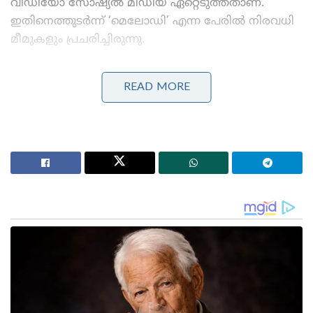
വീഡിയോ സോഷ്യൽ മീഡിയ ഏറ്റെടുത്തതാണ്.
ഇതിനെത്തുടർന്ന് ‘മെലോഡി’ എന്ന പേരിൽ നിരവധി
മീമുകളും പ്രചരിച്ചിരുന്നു.
Stories you may like
READ MORE
ഒറ്റുകാരെയും വഞ്ചകരെയും കാണാൻ സമയമുണ്ട്,
പ്രതിഷേധിക്കുന്ന ചെറുപ്പക്കാരെ കാണാൻ സമയമില്ല ;
പ്രധാനമന്ത്രിക്കെതിരെ ഉദ്ദവ് താക്കറെ
മെറ്റയുടെ അൽഗോരിതത്തിൽ മാറ്റം വരുത്താൻ
കേന്ദ്രസർക്കാർ നിർദ്ദേശം ; ഡീപ്‌ഫെയ്ക്കുകൾക്കും
വ്യാജ പ്രചാരണങ്ങൾക്കും തടയിടും
ഈ മീമിന്റെ ജനപ്രീതി തിരിച്ചറിഞ്ഞാണ്
ക്യാരിമിനാറ്റിയും മിസ്റ്റർ ബീസ്റ്റും ചേർന്ന് അതേ
ശൈലിയിൽ വീഡിയോ ചെയ്തത്. അജയ് നാഗർ
സന്തോഷത്തോടെ ക്യാമറയ്ക്ക് മുന്നിലെത്തുമ്പോൾ
മിസ്റ്റർ ബീസ്റ്റും അതേ തന്മയത്വത്തോടെ