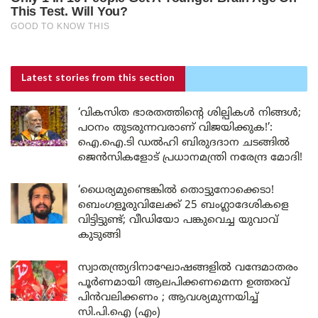
Latest stories
from this section
‘വികസിത ഭാരതത്തിന്റെ ശില്പികൾ നിങ്ങൾ;
പഠനം തുടരുന്നവരാണ് വിജയിക്കുക!’:
ഐ.ഐ.ടി ഡൽഹി ബിരുദദാന ചടങ്ങിൽ
ജെൻസികളോട് പ്രധാനമന്ത്രി നരേന്ദ്ര മോദി!
‘ധൈര്യമുണ്ടെങ്കിൽ തൊട്ടുനോക്കെടാ!
ബെംഗളൂരുവിലേക്ക് 25 ബംഗ്ലാദേശികളെ
വിട്ടിട്ടുണ്ട്; വീഡിയോ പങ്കുവെച്ച യുവാവ്
കുടുങ്ങി
സ്വാതന്ത്ര്യദിനാഘോഷങ്ങളിൽ വന്ദേമാതരം
പൂർണമായി ആലപിക്കണമെന്ന ഉത്തരവ്
പിൻവലിക്കണം ; ആവശ്യമുന്നയിച്ച്
സി.പി.ഐ (എം)