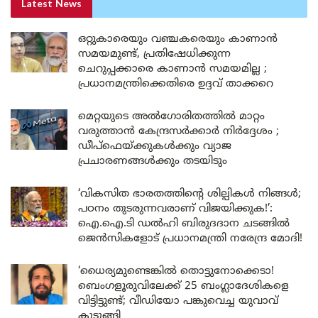
Latest News
ഒറ്റുകാരെയും വഞ്ചകരെയും കാണാൻ
സമയമുണ്ട്, പ്രതിഷേധിക്കുന്ന
ചെറുപ്പക്കാരെ കാണാൻ സമയമില്ല ;
പ്രധാനമന്ത്രിക്കെതിരെ ഉദ്ദവ് താക്കറെ
മെറ്റയുടെ അൽഗോരിതത്തിൽ മാറ്റം
വരുത്താൻ കേന്ദ്രസർക്കാർ നിർദ്ദേശം ;
ഡീപ്‌ഫെയ്ക്കുകൾക്കും വ്യാജ
പ്രചാരണങ്ങൾക്കും തടയിടും
‘വികസിത ഭാരതത്തിന്റെ ശില്പികൾ നിങ്ങൾ;
പഠനം തുടരുന്നവരാണ് വിജയിക്കുക!’:
ഐ.ഐ.ടി ഡൽഹി ബിരുദദാന ചടങ്ങിൽ
ജെൻസികളോട് പ്രധാനമന്ത്രി നരേന്ദ്ര മോദി!
‘ധൈര്യമുണ്ടെങ്കിൽ തൊട്ടുനോക്കെടാ!
ബെംഗളൂരുവിലേക്ക് 25 ബംഗ്ലാദേശികളെ
വിട്ടിട്ടുണ്ട്; വീഡിയോ പങ്കുവെച്ച യുവാവ്
കുടുങ്ങി