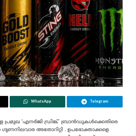
WhatsApp
Telegram
ള്ള പ്രമുഖ ‘എനർജി ഡ്രിങ്ക്’ ബ്രാൻഡുകൾക്കെതിരെ
ഷാ ഗുണനിലവാര അതോറിറ്റി . ഉപഭോക്താക്കളെ