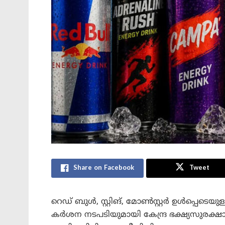
Share on Facebook
Tweet
റെഡ് ബുൾ, സ്റ്റിങ്, മോൺസ്റ്റർ ഉൾപ്പെടെയു
കർശന നടപടിയുമായി കേന്ദ്ര ഭക്ഷ്യസുരക്