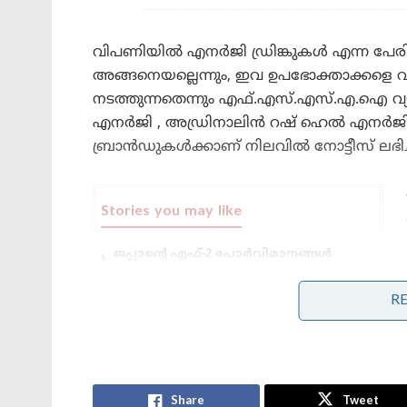
വിപണിയിൽ എനർജി ഡ്രിങ്കുകൾ എന്ന പേരിൽ
അങ്ങനെയല്ലെന്നും, ഇവ ഉപഭോക്താക്കളെ വഞ
നടത്തുന്നതെന്നും എഫ്.എസ്.എസ്.എ.ഐ വ്യക്ത
എനർജി , അഡ്രിനാലിൻ റഷ് ഹെൽ എനർജി , 
ബ്രാൻഡുകൾക്കാണ് നിലവിൽ നോട്ടീസ് ലഭിച്ചി
Stories you may like
ജപ്പാന്റെ എഫ്-2 പോർവിമാനങ്ങൾ
ആദ്യമായി ഇന്ത്യയിലേക്ക് ; ഇന്തോ-
പസഫിക്കിൽ പ്രതിരോധ സഹകരണം
R
ശക്തമാക്കാൻ തീരുമാനം
തീവ്രവാദ പ്രചാരണത്തിനെതിരെ
ശക്തമായ നടപടികളുമായി
ഫഡ്നാവിസ് ; തീവ്രനിലപാടുള്ള 114
പ്രസിദ്ധീകരണങ്ങൾ നിരോധിച്ച്
മഹാരാഷ്ട്ര സർക്കാർ
Share
Tweet