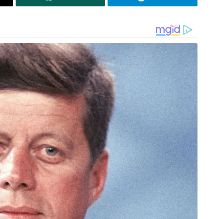
“ഭക്ഷ്യ സുരക്ഷാ നിയമപ്രകാരമുള്ള ഫുഡ് കാറ്റഗറി
സിസ്റ്റം ഒരിക്കലും ഉൽപ്പന്നങ്ങളുടെ പേരിടാനോ
്തുന്നു, ശരീരത്തിന് ഊർജ്ജം നൽകുന്നു’, ‘ശ്രദ്ധ
ല വർദ്ധിപ്പിക്കുന്നു’, ‘പൊതുവായ ക്ഷീണം മാറ്റുന്നു’
മോ ആയ അവകാശവാദങ്ങൾ ഉന്നയിക്കാൻ
മതിയില്ല.”
 ക്ലിനിക്കൽ ന്യൂട്രീഷ്യൻ വിഭാഗം മേധാവി
രിച്ച്, ഇത്തരം പാനീയങ്ങളിൽ അമിത അളവിൽ കഫീൻ
്നിവ അടങ്ങിയിരിക്കുന്നു. ഇവ താൽക്കാലികമായി
ന ഗുരുതരമായ ആരോഗ്യ പ്രശ്നങ്ങൾക്ക്