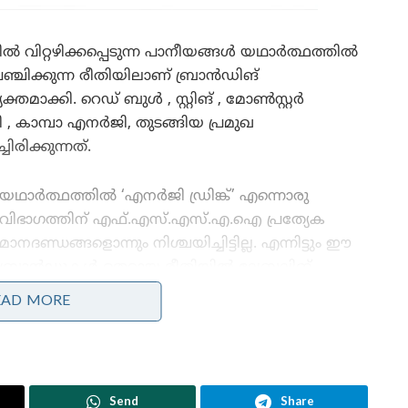
 വിറ്റഴിക്കപ്പെടുന്ന പാനീയങ്ങൾ യഥാർത്ഥത്തിൽ
്ചിക്കുന്ന രീതിയിലാണ് ബ്രാൻഡിങ്
മാക്കി. റെഡ് ബുൾ , സ്റ്റിങ് , മോൺസ്റ്റർ
കാമ്പാ എനർജി, തുടങ്ങിയ പ്രമുഖ
രിക്കുന്നത്.
യഥാർത്ഥത്തിൽ ‘എനർജി ഡ്രിങ്ക്’ എന്നൊരു
വിഭാഗത്തിന് എഫ്.എസ്.എസ്.എ.ഐ പ്രത്യേക
മാനദണ്ഡങ്ങളൊന്നും നിശ്ചയിച്ചിട്ടില്ല. എന്നിട്ടും ഈ
ബ്രാൻഡുകൾ തെറ്റായ രീതിയിൽ ലേബലിങ്
നടത്തുന്നു എന്നാണ് കണ്ടെത്തിയിരിക്കുന്നത്.
EAD MORE
തങ്ങളുടെ ഔദ്യോഗിക ഇൻസ്റ്റാഗ്രാം പേജിലൂടെ
എഫ്.എസ്.എസ്.എ.ഐ പുറത്തുവിട്ട പ്രസ്താവന
ഇങ്ങനെയാണ്:
Send
Share