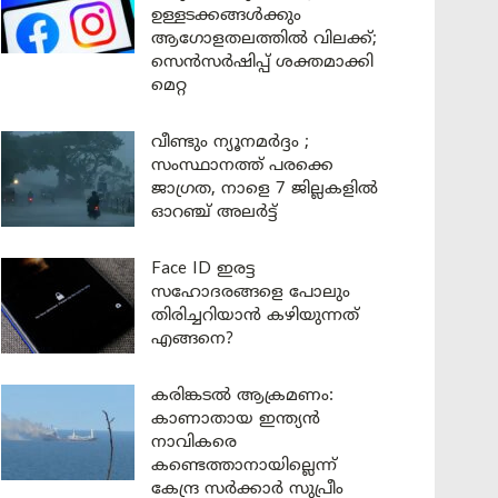
ഉള്ളടക്കങ്ങൾക്കും
ആഗോളതലത്തിൽ വിലക്ക്;
സെൻസർഷിപ്പ് ശക്തമാക്കി
മെറ്റ
വീണ്ടും ന്യൂനമർദ്ദം ;
സംസ്ഥാനത്ത് പരക്കെ
ജാഗ്രത, നാളെ 7 ജില്ലകളിൽ
ഓറഞ്ച് അലർട്ട്
Face ID ഇരട്ട
സഹോദരങ്ങളെ പോലും
തിരിച്ചറിയാൻ കഴിയുന്നത്
എങ്ങനെ?
കരിങ്കടൽ ആക്രമണം:
കാണാതായ ഇന്ത്യൻ
നാവികരെ
കണ്ടെത്താനായില്ലെന്ന്
കേന്ദ്ര സർക്കാർ സുപ്രീം