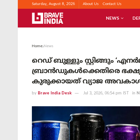
Saturday, August 8, 2026
About Us
Contact Us
NEWS
DE
Home
News
റെഡ് ബുള്ളും സ്റ്റിങ്ങും ‘എനർ
ബ്രാൻഡുകൾക്കെതിരെ ഭക്ഷ്യ
കുരുക്കായത് വ്യാജ അവകാ
by
Brave India Desk
Jul 3, 2026, 06:54 pm IST
in
N