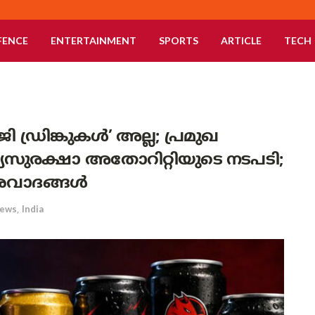
FENCE
ENTERTAINMENT
SPORTS
ARTICLE
TECH
ജി ഡ്രിങ്കുകൾ’ അല്ല; പ്രമുഖ
സുരക്ഷാ അതോറിറ്റിയുടെ നടപടി;
ശവാദങ്ങൾ
ews
,
India