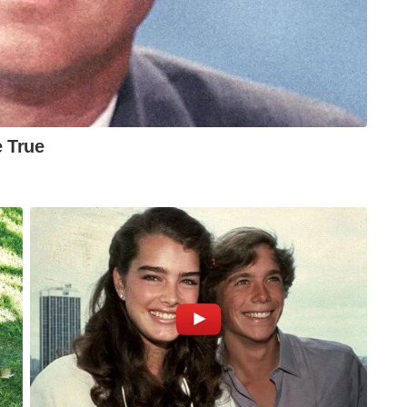
ദന
 അവസ്ഥ
ോഗമുള്ളവർ, ഉയർന്ന രക്തസമ്മർദ്ദമുള്ളവർ
ന്നത് കടുത്ത ആരോഗ്യ പ്രതിസന്ധികൾക്ക്
്തിനും ശരീരത്തിൽ തനിയെ ഊർജ്ജം
ക്കാനോ കഴിയില്ല. കഫീൻ തലച്ചോറിനെ ഉത്തേജിപ്പിച്ച്
ർത്തുന്നു എന്ന് മാത്രം. പഞ്ചസാര പെട്ടെന്ന് ഒരു
സമയത്തേക്ക് മാത്രമായിരിക്കും. കൃത്യമായ
്ക്ക് പകരമാകാൻ ഇത്തരം കൃത്രിമ പാനീയങ്ങൾക്ക്