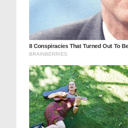
നിർജ്ജലീകരണം, വിട്ടുമാറാത്ത തലവേ
പെട്ടെന്ന് ഊർജ്ജം ചോർന്നുപോകുന്ന
കുട്ടികൾ, കൗമാരക്കാർ, ഗർഭിണികൾ, ഹൃദ്ര
എന്നിവർ ഇത്തരം പാനീയങ്ങൾ ഉപയോഗിക്കു
കാരണമാകും.
ശാസ്ത്രീയമായി നോക്കിയാൽ ഒരു പാനീയത
നിർമ്മിക്കാനോ സ്ഥിരമായി ശ്രദ്ധ വർദ്ധിപ്പി
താൽക്കാലികമായി മാത്രം അലർട്ട്നെസ്സ് നിലനി
എനർജി നൽകുമെങ്കിലും അത് വളരെ കുറഞ്ഞ 
ഉറക്കം, സമീകൃതാഹാരം, വ്യായാമം എന്നിവയ
ഒരിക്കലും സാധിക്കില്ല.