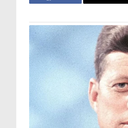
ലേബൽ ചെയ്യാനോ ഉള്ളതല്ല. ‘മനസ്സിനെ ഉണർത
കേന്ദ്രീകരിക്കാൻ സഹായിക്കുന്നു’, ‘ഊർജ്ജ നി
തുടങ്ങിയ പ്രവർത്തനപരമോ ആരോഗ്യപര
ഭക്ഷ്യസുരക്ഷാ നിയമം പ്രകാരം ഒന്നിനും അനു
ബെംഗളൂരു ആസ്റ്റർ സി.എം.ഐ ഹോസ്പിറ്റലിലെ
എഡ്‌വിന രാജ് വ്യക്തമാക്കുന്നത് അനുസ
പഞ്ചസാര, മറ്റ് ഉത്തേജക പദാർത്ഥങ്ങൾ എന
ഒരു ഉന്മേഷം നൽകുമെങ്കിലും താഴെ പറയുന്
കാരണമാകാം:
അമിതമായ ഹൃദയമിടിപ്പ്
കടുത്ത ഉത്കണ്ഠയും ഉറക്കക്കുറവും