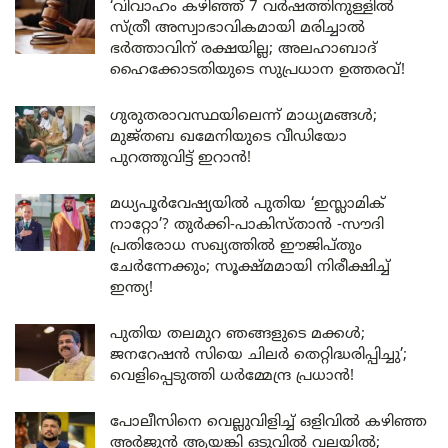
‘വിവാഹം കഴിഞ്ഞ് 7 വർഷത്തിനുള്ളിൽ
സ്ത്രീ അസ്വാഭാവികമായി മരിച്ചാൽ
ഭർത്താവിന് രക്ഷയില്ല; അലഹാബാദ്
ഹൈക്കോടതിയുടെ സുപ്രധാന ഉത്തരവ്!
ഗുരുതരാവസ്ഥയിലെന്ന് മാധ്യമങ്ങൾ;
മുജ്തബ ഖമേനിയുടെ വീഡിയോ
പുറത്തുവിട്ട് ഇറാൻ!
മധ്യപൂർവേഷ്യയിൽ പുതിയ ‘ഇസ്ലാമിക്
നാറ്റോ’? തുർക്കി-പാകിസ്താൻ -സൗദി
പ്രതിരോധ സഖ്യത്തിൽ ഈജിപ്തും
ചേർന്നേക്കും; സൂക്ഷ്മമായി നിരീക്ഷിച്ച്
ഇന്ത്യ!
പുതിയ തലമുറ ഞങ്ങളുടെ മക്കൾ;
ജനറേഷൻ സിയെ ചിലർ തെറ്റിദ്ധരിപ്പിച്ചു’;
വെളിപ്പെടുത്തി ധർമ്മേന്ദ്ര പ്രധാൻ!
പോലീസിനെ വെല്ലുവിളിച്ച് ഒളിവിൽ കഴിഞ്ഞ
അർജുൻ ആയങ്കി ഒടുവിൽ വലയിൽ;