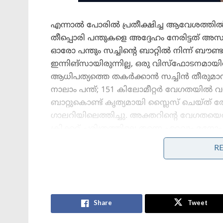
എന്നാൽ പോരിൽ പ്രതീക്ഷിച്ച ആവേശത്തിൽ 
തീപ്പൊരി പന്തുകളെ അദ്ദേഹം നേരിട്ടത്
ഓരോ പന്തും സച്ചിന്റെ ബാറ്റിൽ നിന്ന് ബൗ
ഇന്നിങ്സായിരുന്നില്ല, ഒരു വിസ്ഫോടനമായിരു
ആധിപത്യത്തെ തകർക്കാൻ സച്ചിൻ തീരുമാനിച്
നാലാം പന്ത്; 151 കിലോമീറ്റർ വേഗതയിൽ വന്
ബാറ്റുകൊണ്ട് കൃത്യമായി സ്ലൈസ് ചെയ്ത് 
ഗാലറിയിലെത്തിച്ചു. അക്തറിന്റെ വേഗതയെ
ക്രിക്കറ്റ് ചരിത്രത്തിലെ തന്നെ ഏറ്റവും
പിന്നാലെ തൊട്ടടുത്ത രണ്ട് പന്തുകൾ കൂട
R
പൂർണ്ണമായും തെറ്റിച്ചു.
Stories you may like
Share
Tweet
കോമൺവെൽത്ത് ഗെയിംസ് പതാക
ഏറ്റുവാങ്ങി ഗുജറാത്ത് മുഖ്യമന്ത്രി;