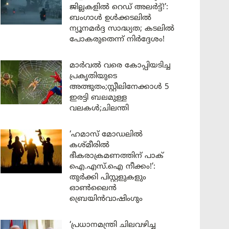
ജില്ലകളിൽ റെഡ് അലർട്ട്!’:
ബംഗാൾ ഉൾക്കടലിൽ
ന്യൂനമർദ്ദ സാദ്ധ്യത; കടലിൽ
പോകരുതെന്ന് നിർദ്ദേശം!
മാർവൽ വരെ കോപ്പിയടിച്ച
പ്രകൃതിയുടെ
അത്ഭുതം;സ്റ്റീലിനേക്കാൾ 5
ഇരട്ടി ബലമുള്ള
വലകൾ;ചിലന്തി
‘ഹമാസ് മോഡലിൽ
കശ്മീരിൽ
ഭീകരാക്രമണത്തിന് പാക്
ഐ.എസ്.ഐ നീക്കം!’:
തുർക്കി പിസ്റ്റളുകളും
ഓൺലൈൻ
ബ്രെയിൻവാഷിംഗും
‘പ്രധാനമന്ത്രി ചിലവഴിച്ച