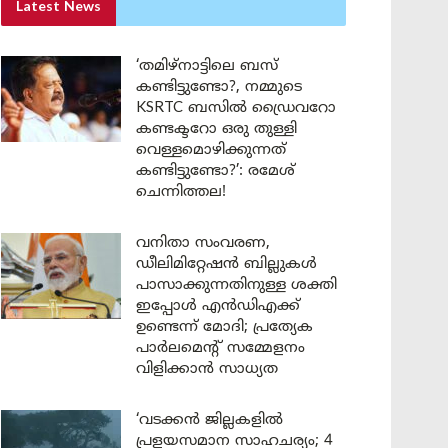
Latest News
‘തമിഴ്‌നാട്ടിലെ ബസ്
കണ്ടിട്ടുണ്ടോ?, നമ്മുടെ
KSRTC ബസിൽ ഡ്രൈവറോ
കണ്ടക്ടറോ ഒരു തുള്ളി
വെള്ളമൊഴിക്കുന്നത്
കണ്ടിട്ടുണ്ടോ?’: രമേശ്
ചെന്നിത്തല!
വനിതാ സംവരണ,
ഡീലിമിറ്റേഷൻ ബില്ലുകൾ
പാസാക്കുന്നതിനുള്ള ശക്തി
ഇപ്പോൾ എൻഡിഎക്ക്
ഉണ്ടെന്ന് മോദി; പ്രത്യേക
പാർലമെന്റ് സമ്മേളനം
വിളിക്കാൻ സാധ്യത
‘വടക്കൻ ജില്ലകളിൽ
പ്രളയസമാന സാഹചര്യം; 4