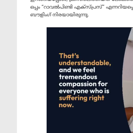
ഒപ്പം “റാവൽപിണ്ടി എക്സ്പ്രസ്” എന്നറിയ
ബൗളിംഗ് നിരയായിരുന്നു.