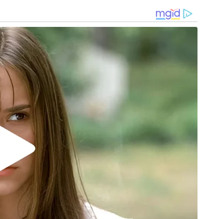
കളിക്കുമ്പോൾ കഠിനമായ പേശീവേദന (cramps)
കൊണ്ട് സച്ചിൻ വലയുന്നുണ്ടായിരുന്നു; തന്റെ 24
വർഷത്തെ കരിയറിൽ സച്ചിൻ റണ്ണറെ ഉപയോഗിച്ച
ഒരേയൊരു മത്സരം ഇതായിരുന്നു. അക്തറിന്റെ
തന്നെ പന്തിൽ 98 റൺസിൽ സച്ചിൻ
പുറത്തായെങ്കിലും, ഇന്ത്യ 26 പന്തുകൾ
ജയം സ്വന്തമാക്കി. “ആ ഒരു സിക്സർ കൊണ്ട് 130
ദിവസവും തന്നെ സിക്സറടിക്കാൻ
ക്തർ തമാശരൂപേണ ഓർമ്മിച്ചത് ആ ഷോട്ടിലുള്ള
്പിൽ പാക്കിസ്ഥാനെതിരായ ഇന്ത്യയുടെ
ൻ കാത്തുസൂക്ഷിച്ചു.
 WORLDCUP