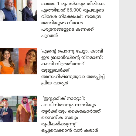
ഓരോ 1 രൂപയ്ക്കും തിരികെ
എത്തിയത് 66,000 രൂപയുടെ
വിദേശ നിക്ഷേപം!’: നരേന്ദ്ര
മോദിയുടെ വിദേശ
പര്യടനങ്ങളുടെ കണക്ക്
പുറത്ത്
‘എന്റെ പൊന്നു ചേട്ടാ, കാവി
ഈ ബ്രാൻഡിന്റെ നിറമാണ്;
കാവി നിറത്തിനോട്
യൂട്യൂബർക്ക്
അസഹിഷ്ണുത;വാ അടപ്പിച്ച്
പ്രിയ വാര്യർ
‘ഇസ്ലാമിക് നാറ്റോ’!;
പാകിസ്താനും സൗദിയും
തുർക്കിയും കൈകോർത്ത്
സൈനിക സഖ്യം
രൂപീകരിക്കുന്നു!’:
ഒപ്പുവെക്കാൻ വൻ കരാർ