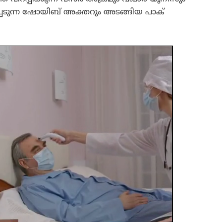
പ്പെടുന്ന ഷോയിബ് അക്തറും അടങ്ങിയ പാക്