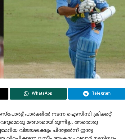
WhatsApp
Telegram
പർസ്പോർട്ട് പാർക്കിൽ നടന്ന ഐസിസി ക്രിക്കറ്റ്
വെറുമൊരു മത്സരമായിരുന്നില്ല, അതൊരു
മേറിയ വിജയലക്ഷ്യം പിന്തുടർന്ന് ഇന്ത്യ
 വിറപ്പിക്കുന്ന വസീം അക്രമും വഖാർ യൂനിസും