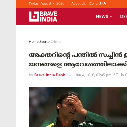
Friday, August 7, 2026
About Us
Contact Us
NEWS
DE
Home
Sports
Cricket
അക്തറിന്റെ പന്തിൽ സച്ചിൻ 
ജനങ്ങളെ ആവേശത്തിലാക്
by
Brave India Desk
Jun 4, 2026, 03:45 pm IST
in
C