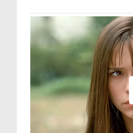
2030ൽ അഹമ്മദാബാദ് വേദിയാകും
ഗ്ലാസ്‌ഗോയിൽ ഇന്ത്യൻ ബോക്സിങ്
കരുത്ത്: പ്രിയക്കും സാക്ഷിക്കും
അരുന്ധതിക്കും സ്വർണം; ലവ്‌ലിനയ്ക്ക്
വെള്ളി
ബാക്കിനിൽക്കെ 6 വിക്കറ്റിന് ആ ചരിത്രവി
കോടി ജനങ്ങൾ സന്തോഷിക്കുന്നുവെങ്കിൽ, 
വിട്ടുനൽകിയേനെ” എന്ന് പിൽക്കാലത്ത് അ
ജനകീയതയുടെ തെളിവാണ്. അങ്ങനെ, ലോകകപ
തോൽവിയറിയാത്ത റെക്കോർഡ് അന്നും സച്ചി
Tags:
sachin tendulkar
India vs Pakistan
2003