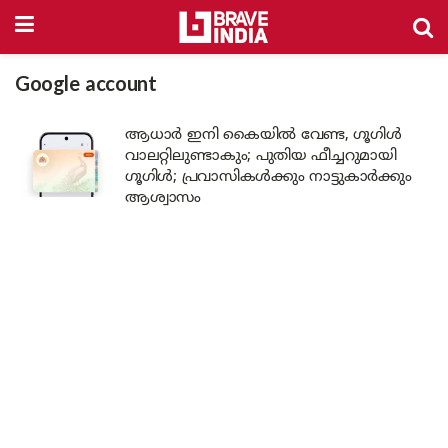
Google account
ആധാർ ഇനി കൈയിൽ വേണ്ട, ഗൂഗിൾ
വാലറ്റിലുണ്ടാകും; പുതിയ ഫീച്ചറുമായി
ഗൂഗിൾ; പ്രവാസികൾക്കും നാട്ടുകാർക്കും
ആശ്വാസം