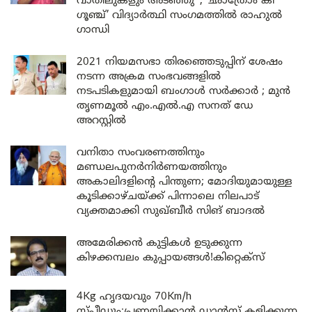
വാതിലുകളും അടഞ്ഞു’ ; ‘ഛാത്രോം കീ
ഗൂഞ്ച്’ വിദ്യാർത്ഥി സംഗമത്തിൽ രാഹുൽ
ഗാന്ധി
2021 നിയമസഭാ തിരഞ്ഞെടുപ്പിന് ശേഷം
നടന്ന അക്രമ സംഭവങ്ങളിൽ
നടപടികളുമായി ബംഗാൾ സർക്കാർ ; മുൻ
തൃണമൂൽ എം.എൽ.എ സനത് ഡേ
അറസ്റ്റിൽ
വനിതാ സംവരണത്തിനും
മണ്ഡലപുനർനിർണയത്തിനും
അകാലിദളിന്റെ പിന്തുണ; മോദിയുമായുള്ള
കൂടിക്കാഴ്ചയ്ക്ക് പിന്നാലെ നിലപാട്
വ്യക്തമാക്കി സുഖ്ബീർ സിങ് ബാദൽ
അമേരിക്കൻ കുട്ടികൾ ഉടുക്കുന്ന
കിഴക്കമ്പലം കുപ്പായങ്ങൾ!കിറ്റെക്സ്
4Kg ഹൃദയവും 70Km/h
സ്പീഡും;പ്രണയിക്കാൻ ഡാൻസ് കളിക്കുന്ന