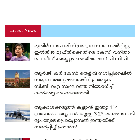
Latest News
മുതിർന്ന പോലീസ് ഉദ്യോഗസ്ഥനെ മർദ്ദിച്ചു,
ഇൽതിജ മുഫ്തിക്കെതിരെ കേസ്: വനിതാ
പോലീസ് കയ്യേറ്റം ചെയ്തതെന്ന് പി.ഡി.പി.
ആർ.ജി കർ കേസ്: തെളിവ് നശിപ്പിക്കലിൽ
സമഗ്ര അന്വേഷണത്തിന് പ്രത്യേക
സി.ബി.ഐ സംഘത്തെ നിയോഗിച്ച്
കൽക്കട്ട ഹൈക്കോടതി
ആകാശക്കരുത്ത് കൂട്ടാൻ ഇന്ത്യ; 114
റാഫേൽ ജെറ്റുകൾക്കുള്ള 3.25 ലക്ഷം കോടി
രൂപയുടെ പ്രൊപ്പോസൽ ഇന്ത്യയ്ക്ക്
സമർപ്പിച്ച് ഫ്രാൻസ്