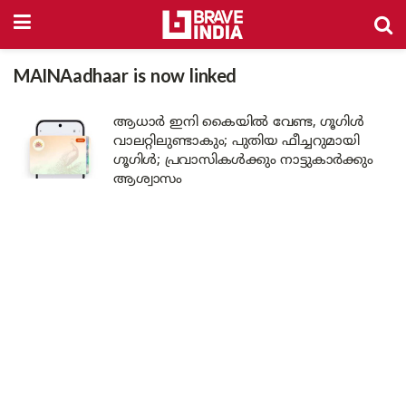
MAINAadhaar is now linked
ആധാർ ഇനി കൈയിൽ വേണ്ട, ഗൂഗിൾ
വാലറ്റിലുണ്ടാകും; പുതിയ ഫീച്ചറുമായി
ഗൂഗിൾ; പ്രവാസികൾക്കും നാട്ടുകാർക്കും
ആശ്വാസം